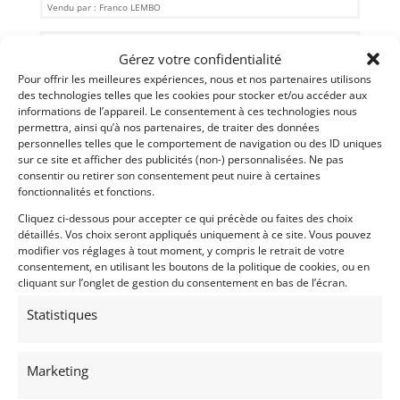
Vendu par : Franco LEMBO
Gérez votre confidentialité
Pour offrir les meilleures expériences, nous et nos partenaires utilisons
des technologies telles que les cookies pour stocker et/ou accéder aux
informations de l’appareil. Le consentement à ces technologies nous
permettra, ainsi qu’à nos partenaires, de traiter des données
personnelles telles que le comportement de navigation ou des ID uniques
sur ce site et afficher des publicités (non-) personnalisées. Ne pas
consentir ou retirer son consentement peut nuire à certaines
fonctionnalités et fonctions.
Cliquez ci-dessous pour accepter ce qui précède ou faites des choix
détaillés. Vos choix seront appliqués uniquement à ce site. Vous pouvez
10
modifier vos réglages à tout moment, y compris le retrait de votre
consentement, en utilisant les boutons de la politique de cookies, ou en
CROSSLE 7S 1964 (1964)
[VENDU]
cliquant sur l’onglet de gestion du consentement en bas de l’écran.
Statistiques
6 janvier 2017
1 937 vues
Moteur Lotus-Ford Twin Cam 1600 (4 h d'utilisation). Rare,
avec PTH, prête à la course
Marketing
Vendu par : DPMcMorran