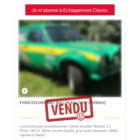
Je m'abonne à Echappement Classic
9
FORD ESCORT MK1 RALLYE FIA (1971)
[VENDU]
2 octobre 2017
1 352 vues
Construite par professionnel. Caisse soudée. Moteur 2 L
Pinto 190 CV, Boite courte Quaife, gros auto bloquant. Belle,
rapide et fiable !