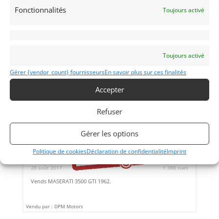
Fonctionnalités
Toujours activé
Toujours activé
Gérer {vendor_count} fournisseurs
En savoir plus sur ces finalités
Accepter
Refuser
18
Gérer les options
MASERATI 3500 GTI (1962)
[VENDU]
Politique de cookies
Déclaration de confidentialité
Imprint
MONACO +33 614 626 297
28 août 2017
1 388 vues
Vends MASERATI 3500 GTI 1962.
Vendu par : DPM Motors