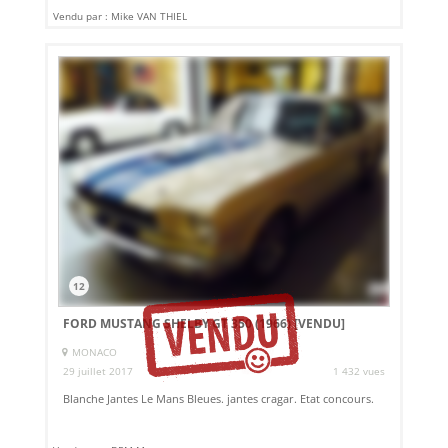
Vendu par : Mike VAN THIEL
12
FORD MUSTANG SHELBY GT 350 (1966)
[VENDU]
MONACO
29 juillet 2017
1 432 vues
Blanche Jantes Le Mans Bleues. jantes cragar. Etat concours.