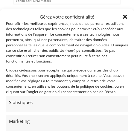
Vendu par : DPM Motors
Gérez votre confidentialité
Pour offrir les meilleures expériences, nous et nos partenaires utilisons
des technologies telles que les cookies pour stocker et/ou accéder aux
informations de l’appareil. Le consentement à ces technologies nous
permettra, ainsi qu’à nos partenaires, de traiter des données
personnelles telles que le comportement de navigation ou des ID uniques
sur ce site et afficher des publicités (non-) personnalisées. Ne pas
consentir ou retirer son consentement peut nuire à certaines
fonctionnalités et fonctions.
Cliquez ci-dessous pour accepter ce qui précède ou faites des choix
détaillés. Vos choix seront appliqués uniquement à ce site. Vous pouvez
modifier vos réglages à tout moment, y compris le retrait de votre
9
consentement, en utilisant les boutons de la politique de cookies, ou en
cliquant sur l’onglet de gestion du consentement en bas de l’écran.
AUSTIN HEALEY BJ8 COURSIFIEE (1964)
[VENDU]
(72) SARTHE
Statistiques
6 août 2017
1 079 vues
Splendide et très bien équipée. Préparée pour le rallye (200
CV/185 Kmh)
Marketing
Vendu par : PROVOST AUTOMOBILE