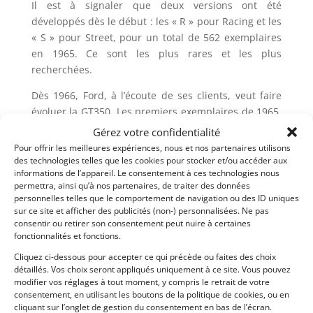
Il est à signaler que deux versions ont été
développés dès le début : les « R » pour Racing et les
« S » pour Street, pour un total de 562 exemplaires
en 1965. Ce sont les plus rares et les plus
recherchées.
Dès 1966, Ford, à l’écoute de ses clients, veut faire
évoluer la GT350. Les premiers exemplaires de 1965,
très typés course. Pour y remédier, plusieurs
Gérez votre confidentialité
couleurs sont disponibles (avec ou sans les bandes
Pour offrir les meilleures expériences, nous et nos partenaires utilisons
« LeMans »). On peut même avoir une boîte
des technologies telles que les cookies pour stocker et/ou accéder aux
informations de l’appareil. Le consentement à ces technologies nous
automatique, il n y a plus d’échappements latéraux,
permettra, ainsi qu’à nos partenaires, de traiter des données
elle devient une véritable quatre places, des petites
personnelles telles que le comportement de navigation ou des ID uniques
vitres sont ajoutées sur les montants d’aile arrière,
sur ce site et afficher des publicités (non-) personnalisées. Ne pas
consentir ou retirer son consentement peut nuire à certaines
ainsi que des prises d’air fonctionnelles pour le
fonctionnalités et fonctions.
refroidissement des freins arrière. Ces deux
dernières modifications étant destinées à bien
Cliquez ci-dessous pour accepter ce qui précède ou faites des choix
détaillés. Vos choix seront appliqués uniquement à ce site. Vous pouvez
accentuer la différence entre une Shelby et une
modifier vos réglages à tout moment, y compris le retrait de votre
Mustang normale !
consentement, en utilisant les boutons de la politique de cookies, ou en
cliquant sur l’onglet de gestion du consentement en bas de l’écran.