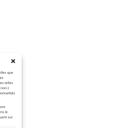
elles que
ces
es telles
(non-)
ionnalités
ront
is le
quant sur