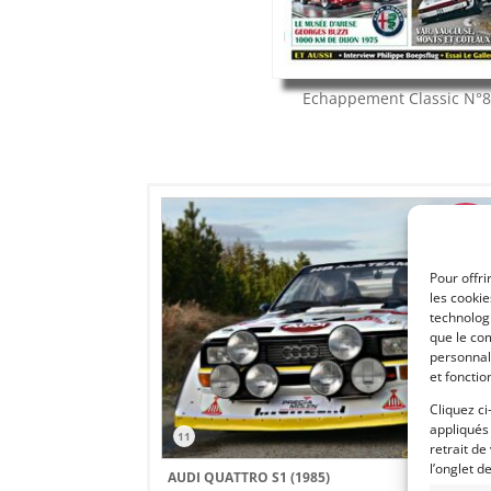
Echappement Classic
N°
150 000
Pour offri
les cooki
technologi
que le com
personnal
et fonctio
Cliquez ci
appliqués
11
retrait de
l’onglet d
AUDI QUATTRO S1 (1985)