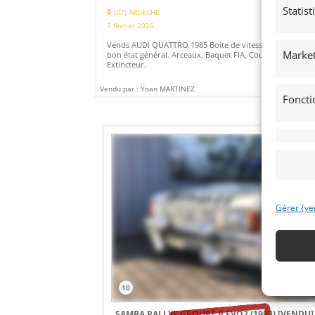
Statis
(07) ARDèCHE
3 février 2026
3 293 v
Vends AUDI QUATTRO 1985 Boite de vitesse manuelle, Tr
Market
bon état général. Arceaux, Baquet FIA, Coupe circuit,
Extincteur.
Vendu par : Yoan MARTINEZ
Foncti
Gérer {ve
10
SAMBA RALLYE GROUPE B EVO2 (1983)
[VENDU]