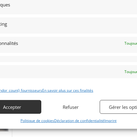
[VENDU]
tiques
ues
MONACO (MONACO)
19 novembre 2017
720 vues
ès
ing
Ford Sierra Cosworth Groupe N du 11/12/1986. Couleurs
Ford concessionnaires : Blanche rayée de bleu, elle affiche
40 350 Km au compteur. Très bel état.
onnalités
Toujour
Vendu par : DPM Motors
Toujour
ndor_count} fournisseurs
En savoir plus sur ces finalités
Accepter
Refuser
Gérer les opt
Politique de cookies
Déclaration de confidentialité
Imprint