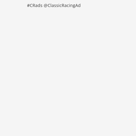
#CRads @ClassicRacingAd