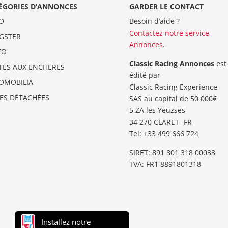
ÉGORIES D’ANNONCES
GARDER LE CONTACT
O
Besoin d’aide ?
Contactez notre service
GSTER
Annonces
.
TO
Classic Racing Annonces
est
TES AUX ENCHERES
édité par
OMOBILIA
Classic Racing Experience
CES DÉTACHÉES
SAS au capital de 50 000€
5 ZA les Yeuzses
34 270 CLARET -FR-
Tel: ‭+33 499 666 724‬
SIRET: 891 801 318 00033
TVA: FR1 8891801318
Installez notre