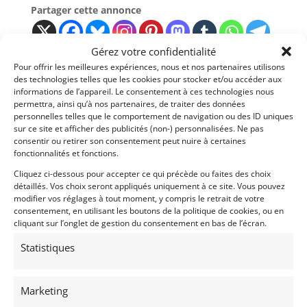
Partager cette annonce
Gérez votre confidentialité
Pour offrir les meilleures expériences, nous et nos partenaires utilisons
des technologies telles que les cookies pour stocker et/ou accéder aux
informations de l’appareil. Le consentement à ces technologies nous
Passeports techniques
permettra, ainsi qu’à nos partenaires, de traiter des données
personnelles telles que le comportement de navigation ou des ID uniques
Passeport
ASN
Numéro
Extrait
sur ce site et afficher des publicités (non-) personnalisées. Ne pas
consentir ou retirer son consentement peut nuire à certaines
fonctionnalités et fonctions.
Voir l'annonce de
Yoan MARTINEZ
Cliquez ci-dessous pour accepter ce qui précède ou faites des choix
détaillés. Vos choix seront appliqués uniquement à ce site. Vous pouvez
modifier vos réglages à tout moment, y compris le retrait de votre
Publié: 3 février 2026 (il y a 6 mois)
consentement, en utilisant les boutons de la politique de cookies, ou en
AUTO
cliquant sur l’onglet de gestion du consentement en bas de l’écran.
GT Rallye FIA
Grand Tourisme [GT]
Statistiques
Marketing