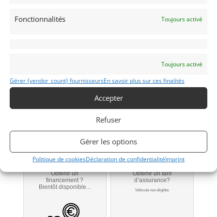
QUATTRO
Fonctionnalités
Toujours activé
1985
(07) Ardèche
Voir sur la carte
Toujours activé
Gérer {vendor_count} fournisseurs
En savoir plus sur ces finalités
Modifier mon annonce
Accepter
Contacter le vendeur par mail
Refuser
Portable
Gérer les options
Signaler vendu
Politique de cookies
Déclaration de confidentialité
Imprint
Obtenir un
Obtenir un tarif
financement ?
d’assurance?
Bientôt disponible...
Véhicule non éligible.