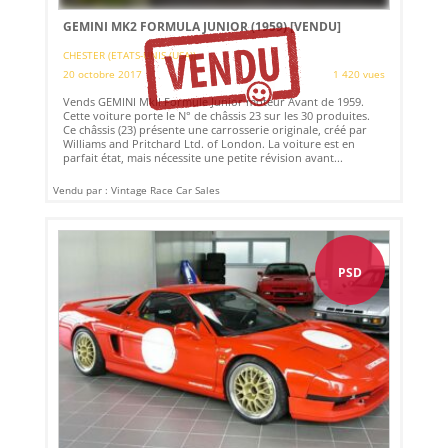
GEMINI MK2 FORMULA JUNIOR (1959)
[VENDU]
CHESTER (ETATS-UNIS (USA))
20 octobre 2017
1 420 vues
Vends GEMINI MkII Formule Junior moteur Avant de 1959.
Cette voiture porte le N° de châssis 23 sur les 30 produites.
Ce châssis (23) présente une carrosserie originale, créé par
Williams and Pritchard Ltd. of London. La voiture est en
parfait état, mais nécessite une petite révision avant...
Vendu par : Vintage Race Car Sales
PSD