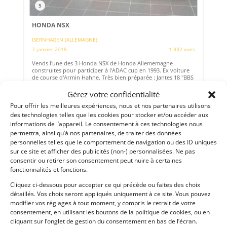
5
HONDA NSX
ISERNHAGEN (ALLEMAGNE)
7 janvier 2018
1 332 vues
Vends l'une des 3 Honda NSX de Honda Allememagne
construites pour participer à l'ADAC cup en 1993. Ex voiture
de course d'Armin Hahne. Très bien préparée : Jantes 18 "BBS
magnésium, gros frein (Brembo), levage rapide, Arceau de
sécurité....Plus d'informations sur demande.
Gérez votre confidentialité
Pour offrir les meilleures expériences, nous et nos partenaires utilisons
Vendu par : springbok
des technologies telles que les cookies pour stocker et/ou accéder aux
informations de l’appareil. Le consentement à ces technologies nous
permettra, ainsi qu’à nos partenaires, de traiter des données
personnelles telles que le comportement de navigation ou des ID uniques
PSD
sur ce site et afficher des publicités (non-) personnalisées. Ne pas
consentir ou retirer son consentement peut nuire à certaines
fonctionnalités et fonctions.
Cliquez ci-dessous pour accepter ce qui précède ou faites des choix
détaillés. Vos choix seront appliqués uniquement à ce site. Vous pouvez
modifier vos réglages à tout moment, y compris le retrait de votre
consentement, en utilisant les boutons de la politique de cookies, ou en
cliquant sur l’onglet de gestion du consentement en bas de l’écran.