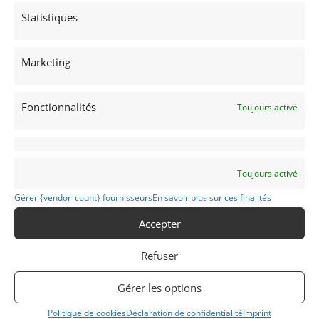
Statistiques
6
GUMPERT APOLLO « NORDSCHLEIFE » (2009)
Marketing
ISERNHAGEN (ALLEMAGNE)
7 janvier 2018
1 393 vues
Vends la Gumper Apollo ayant réalisé le temps de 7:11,57 sur
Fonctionnalités
Toujours activé
la Nordschliefe le 13/08/2009, soit le record du tour pour les
voitures homologuées en usage routier. Largement
documentée. Grosse révision récente chez Hasenbichler le
spécialiste de la marque (facture disponible).
Vendu par : springbok
Toujours activé
Gérer {vendor_count} fournisseurs
En savoir plus sur ces finalités
Accepter
Refuser
Gérer les options
Politique de cookies
Déclaration de confidentialité
Imprint