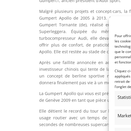
Gumpert1, ancien président d’Audi Sport.
Malgré plusieurs projets et concept-cars, la 
Gumpert Apollo de 2005 à 2013. Gumpert a 
Gumpert Tornante (de), réalisé en collabora
Superleggera. Équipée du même moteu
Pour offri
turbocompresseur Audi, elle devait deveni
les cooki
offrir plus de confort, de praticité, de raff
technologi
Apollo. Elle est restée au stade de concept-car
que le com
personnal
Après une faillite annoncée en août 2012, 
et fonctio
investisseur chinois qui tente de la relance
Cliquez ci
un concept de berline sportive nommée « 
appliqués
retrait de
donnera finalement pas vie à un modèle de sér
l’onglet d
La Gumpert Apollo qui vous est présentée a ét
Statis
de Genève 2009 en tant que pièce unique abso
Elle détient le record du tour sur la Nordsc
Market
usage routier avec un temps de 7: 11.57 m
secondes de nombreuses supercars comme la F