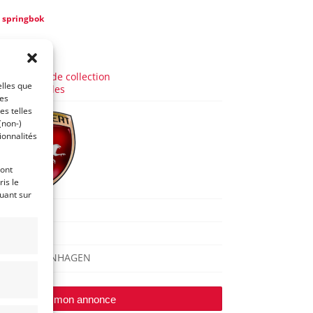
e
springbok
a 9 ans)
AUTO
Voitures de collection
elles que
Allemandes
ces
es telles
(non-)
ionnalités
ront
is le
quant sur
APOLLO
2009
ISERNHAGEN
Modifier mon annonce