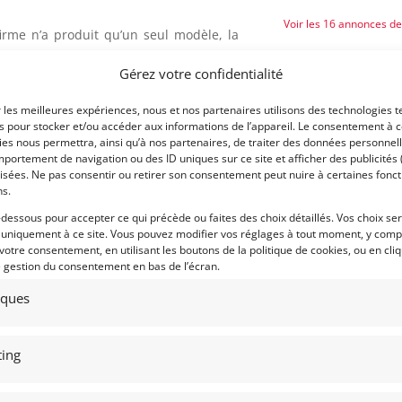
Voir les 16 annonces d
firme n’a produit qu’un seul modèle, la
présenté en 2011 un concept-car, la
Publié: 7 janvier 2018 (il y 
Gérez votre confidentialité
tion avec la société italienne Touring
Catégorie :
r, le V8 de 4,2 litres à double
r les meilleures expériences, nous et nos partenaires utilisons des technologies t
r le second modèle de la marque pour
es pour stocker et/ou accéder aux informations de l’appareil. Le consentement à 
inement et de longévité que la radicale
es nous permettra, ainsi qu’à nos partenaires, de traiter des données personnell
Marque :
.
portement de navigation ou des ID uniques sur ce site et afficher des publicités 
isées. Ne pas consentir ou retirer son consentement peut nuire à certaines fonct
la marque est reprise en 2014 par un
ns.
r au salon de genève 2014 en présentant
-dessous pour accepter ce qui précède ou faites des choix détaillés. Vos choix se
Gumpert Explosion Concept » qui ne
 uniquement à ce site. Vous pouvez modifier vos réglages à tout moment, y compr
 votre consentement, en utilisant les boutons de la politique de cookies, ou en cli
ie.
e gestion du consentement en bas de l’écran.
Modèle :
é construite pour être exposée au Salon
tiques
Année :
lue.
Lieu :
hleife pour les voitures homologuées en
ing
inutes, devançant de plus de quinze
errari Enzo ou la Porsche Carrera GT2.