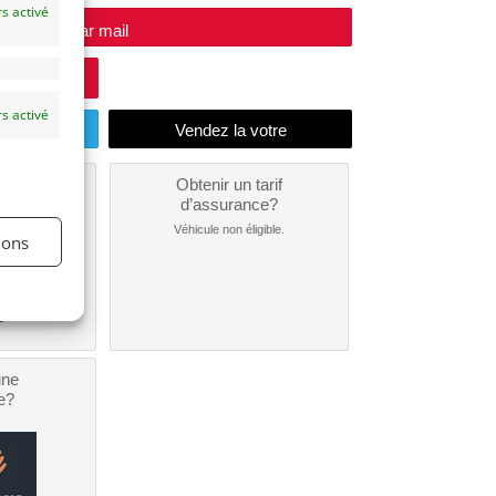
s activé
e vendeur par mail
s activé
endu
un
Obtenir un tarif
nt ?
d’assurance?
nible...
Véhicule non éligible.
ions
une
e?