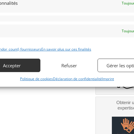
onnalités
Toujour
umentée.
Contacter l
senbichler le spécialiste de la marque
Téléphone
Toujour
Signaler v
ndor_count} fournisseurs
En savoir plus sur ces finalités
Obtenir 
financeme
Bientôt dispo
Accepter
Refuser
Gérer les opt
Politique de cookies
Déclaration de confidentialité
Imprint
Obtenir 
expertis