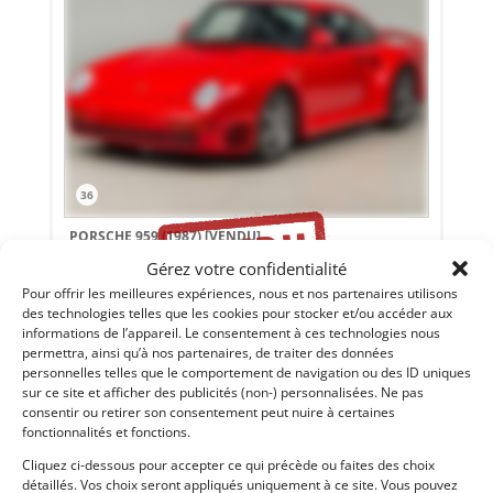
36
PORSCHE 959 (1987)
[VENDU]
Gérez votre confidentialité
SCOTTS VALLEY (ETATS-UNIS (USA))
25 novembre 2018
1 089 vues
Pour offrir les meilleures expériences, nous et nos partenaires utilisons
des technologies telles que les cookies pour stocker et/ou accéder aux
Vends Porsche 959 de 1987. Châssis #125. Historique limpide.
informations de l’appareil. Le consentement à ces technologies nous
Préparation spéciale Canepa: 576 Cv. Porsche Classiche. Etat
concours. 5747 miles.
permettra, ainsi qu’à nos partenaires, de traiter des données
personnelles telles que le comportement de navigation ou des ID uniques
Vendu par : CANEPA
sur ce site et afficher des publicités (non-) personnalisées. Ne pas
consentir ou retirer son consentement peut nuire à certaines
fonctionnalités et fonctions.
Cliquez ci-dessous pour accepter ce qui précède ou faites des choix
détaillés. Vos choix seront appliqués uniquement à ce site. Vous pouvez