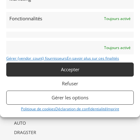
Fonctionnalités
Toujours activé
Toujours activé
INFORMATIONS
Gérer {vendor_count} fournisseurs
En savoir plus sur ces finalités
Mentions Légales
Accepter
Déclaration de confidentialité (UE)
Refuser
Politique de cookies (UE)
Imprint
Gérer les options
Politique de cookies
Déclaration de confidentialité
Imprint
CATÉGORIES D’ANNONCES
AUTO
DRAGSTER