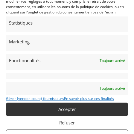
modifier vos réglages à tout moment, y compris le retrait de votre
consentement, en utilisant les boutons de la politique de cookies, ou en
cliquant sur l’onglet de gestion du consentement en bas de l’écran.
Statistiques
24
Marketing
FERRARI F430 GT3 ‘RED BULL’ (2008)
[VENDU]
LONDON (ROYAUME-UNI (UK))
18 mars 2021
1 660 vues
Fonctionnalités
Toujours activé
Vends Ferrari F430 GT3 ‘Red Bull’ de 2008. N°50 / 54 unités
construites par Kessel Racing. Championne Belcar 2008,
maintenue dans un état irréprochable, entretien largement
documenté.
Toujours activé
Vendu par : Automobiles Historiques
Gérer {vendor_count} fournisseurs
En savoir plus sur ces finalités
Accepter
Refuser