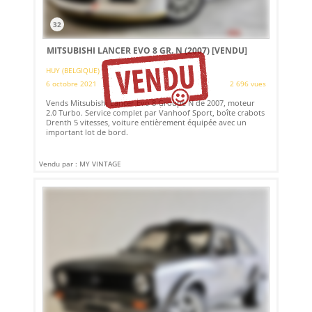
32
MITSUBISHI LANCER EVO 8 GR. N (2007)
[VENDU]
HUY (BELGIQUE)
6 octobre 2021
2 696 vues
Vends Mitsubishi Lancer Evo 8 Groupe N de 2007, moteur
2.0 Turbo. Service complet par Vanhoof Sport, boîte crabots
Drenth 5 vitesses, voiture entièrement équipée avec un
important lot de bord.
Vendu par : MY VINTAGE