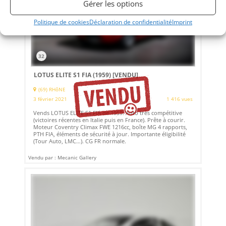
Gérer les options
Politique de cookies
Déclaration de confidentialité
Imprint
32
LOTUS ELITE S1 FIA (1959)
[VENDU]
(69) RHôNE
3 février 2021
1 416 vues
Vends LOTUS ELITE S1 FIA de 1959. Auto très compétitive
(victoires récentes en Italie puis en France). Prête à courir.
Moteur Coventry Climax FWE 1216cc, boîte MG 4 rapports,
PTH FIA, éléments de sécurité à jour. Importante éligibilité
(Tour Auto, LMC…). CG FR normale.
Vendu par : Mecanic Gallery