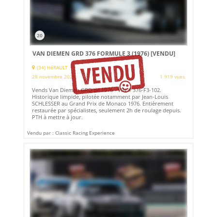
20
VAN DIEMEN GRD 376 FORMULE 3 (1976)
[VENDU]
(34) HéRAULT
28 novembre 2021
1 919 vues
Vends Van Diemen GRD de 1976 - VIN # 376-F3-102.
Historique limpide, pilotée notamment par Jean-Louis
SCHLESSER au Grand Prix de Monaco 1976. Entièrement
restaurée par spécialistes, seulement 2h de roulage depuis.
PTH à mettre à jour.
Vendu par : Classic Racing Experience