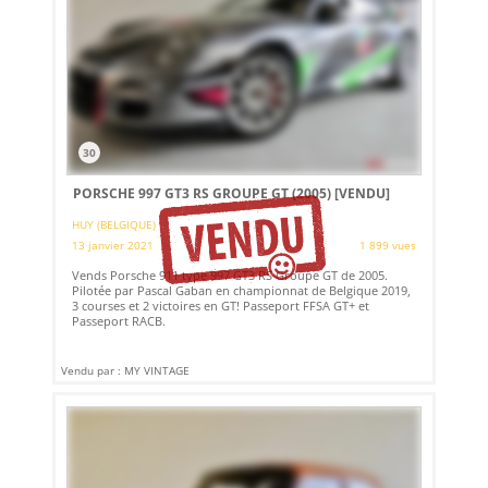
30
PORSCHE 997 GT3 RS GROUPE GT (2005)
[VENDU]
HUY (BELGIQUE)
13 janvier 2021
1 899 vues
Vends Porsche 911 type 997 GT3 RS Groupe GT de 2005.
Pilotée par Pascal Gaban en championnat de Belgique 2019,
3 courses et 2 victoires en GT! Passeport FFSA GT+ et
Passeport RACB.
Vendu par : MY VINTAGE