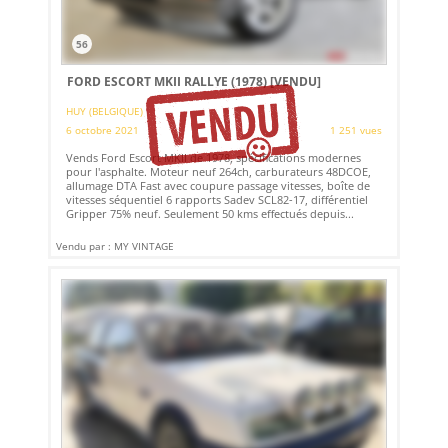
56
FORD ESCORT MKII RALLYE (1978)
[VENDU]
HUY (BELGIQUE)
6 octobre 2021
1 251 vues
Vends Ford Escort MKII de 1978, spécifications modernes
pour l'asphalte. Moteur neuf 264ch, carburateurs 48DCOE,
allumage DTA Fast avec coupure passage vitesses, boîte de
vitesses séquentiel 6 rapports Sadev SCL82-17, différentiel
Gripper 75% neuf. Seulement 50 kms effectués depuis...
Vendu par : MY VINTAGE