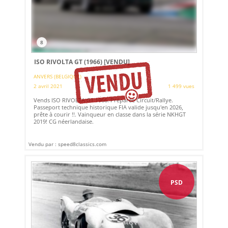
8
ISO RIVOLTA GT (1966)
[VENDU]
ANVERS (BELGIQUE)
2 avril 2021
1 499 vues
Vends ISO RIVOLTA GT 1966. Préparée Circuit/Rallye.
Passeport technique historique FIA ​​valide jusqu'en 2026,
prête à courir !!. Vainqueur en classe dans la série NKHGT
2019! CG néerlandaise.
Vendu par : speed8classics.com
PSD