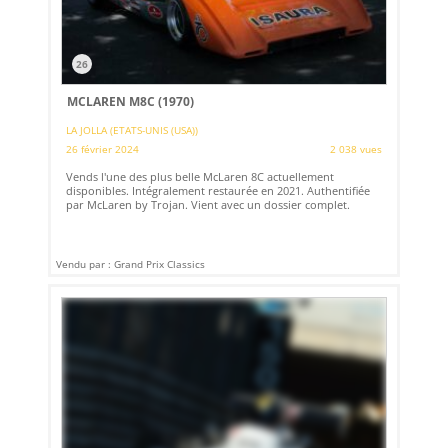
26
MCLAREN M8C (1970)
LA JOLLA (ETATS-UNIS (USA))
26 février 2024
2 038 vues
Vends l'une des plus belle McLaren 8C actuellement
disponibles. Intégralement restaurée en 2021. Authentifiée
par McLaren by Trojan. Vient avec un dossier complet.
Vendu par : Grand Prix Classics