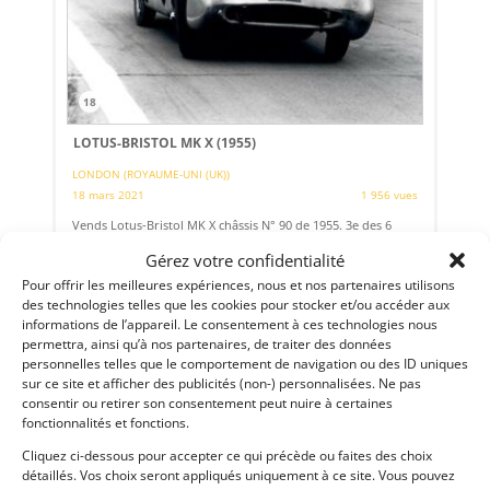
18
LOTUS-BRISTOL MK X (1955)
LONDON (ROYAUME-UNI (UK))
18 mars 2021
1 956 vues
Vends Lotus-Bristol MK X châssis N° 90 de 1955. 3e des 6
unités construites par Lotus Engineering Company,
véritable morceau d'histoire. Remise en service pour le
Gérez votre confidentialité
Goodwood Members’ Meeting 2019, large éligibilité.
Pour offrir les meilleures expériences, nous et nos partenaires utilisons
des technologies telles que les cookies pour stocker et/ou accéder aux
Vendu par : Automobiles Historiques
informations de l’appareil. Le consentement à ces technologies nous
permettra, ainsi qu’à nos partenaires, de traiter des données
personnelles telles que le comportement de navigation ou des ID uniques
sur ce site et afficher des publicités (non-) personnalisées. Ne pas
consentir ou retirer son consentement peut nuire à certaines
fonctionnalités et fonctions.
Cliquez ci-dessous pour accepter ce qui précède ou faites des choix
détaillés. Vos choix seront appliqués uniquement à ce site. Vous pouvez