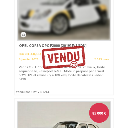
32
OPEL CORSA OPC F2000 (2019)
[VENDU]
HUY (BELGIQUE)
6 janvier 2021
2 013 vues
Vends OPEL Corsa OPC F2000 de 2019, 280 chevaux, boite
séquentielle, Passeport RACB. Moteur préparé par Ernest
SOYEURT et révisé il y a 100 kms, boîte de vitesses Sadev
ST90.
Vendu par : MY VINTAGE
85 000
€