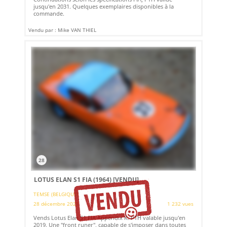
jusqu'en 2031. Quelques exemplaires disponibles à la
commande.
Vendu par : Mike VAN THIEL
28
LOTUS ELAN S1 FIA (1964)
[VENDU]
TEMSE (BELGIQUE)
28 décembre 2021
1 232 vues
Vends Lotus Elan S1 FIA Appendix K. PTH valable jusqu'en
2019. Une "front runer", capable de s'imposer dans toutes