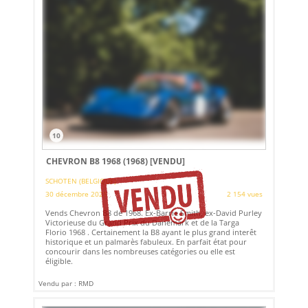
10
CHEVRON B8 1968 (1968)
[VENDU]
SCHOTEN (BELGIQUE)
30 décembre 2021
2 154 vues
Vends Chevron B8 de 1968. Ex-Barrie Smith, ex-David Purley
Victorieuse du Grand Prix du Danemark et de la Targa
Florio 1968 . Certainement la B8 ayant le plus grand interêt
historique et un palmarès fabuleux. En parfait état pour
concourir dans les nombreuses catégories ou elle est
éligible.
Vendu par : RMD