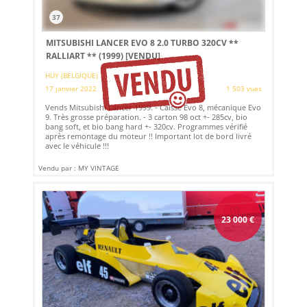
37
MITSUBISHI LANCER EVO 8 2.0 TURBO 320CV **
RALLIART ** (1999)
[VENDU]
HUY (BELGIQUE)
17 janvier 2022
1 503 vues
Vends Mitsubishi Lancer 1999. - Caisse Evo 8, mécanique Evo
9. Très grosse préparation. - 3 carton 98 oct +- 285cv, bio
bang soft, et bio bang hard +- 320cv. Programmes vérifié
après remontage du moteur !! Important lot de bord livré
avec le véhicule !!!
Vendu par : MY VINTAGE
23 000
€