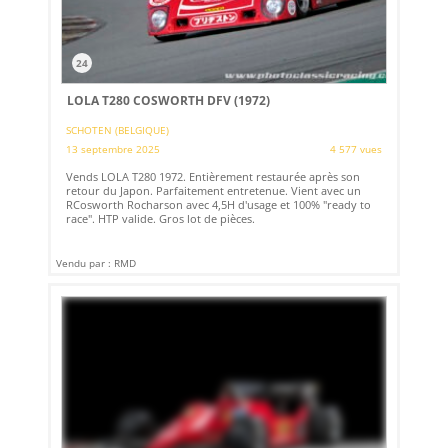
24
LOLA T280 COSWORTH DFV (1972)
SCHOTEN (BELGIQUE)
13 septembre 2025
4 577 vues
Vends LOLA T280 1972. Entièrement restaurée après son
retour du Japon. Parfaitement entretenue. Vient avec un
RCosworth Rocharson avec 4,5H d'usage et 100% "ready to
race". HTP valide. Gros lot de pièces.
Vendu par : RMD