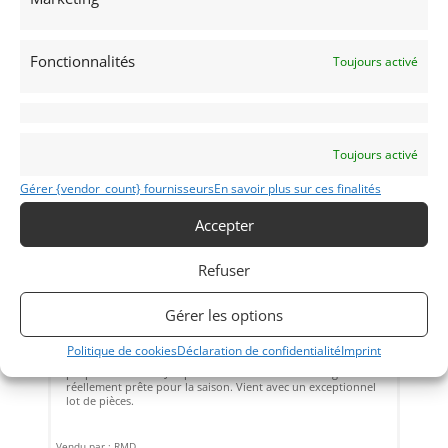
Fonctionnalités
Toujours activé
Toujours activé
Gérer {vendor_count} fournisseurs
En savoir plus sur ces finalités
Accepter
10
Refuser
CHEVRON B16 1970 (1970)
[VENDU]
Gérer les options
SCHOTEN (BELGIQUE)
8 février 2022
3 491 vues
Politique de cookies
Déclaration de confidentialité
Imprint
Vends Chevron B16 de 1970 Châssis #DBE15. Historique de
propriété continu. Joli palmarès en course. Très soignée et
réellement prête pour la saison. Vient avec un exceptionnel
lot de pièces.
Vendu par : RMD