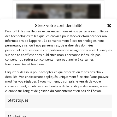
Gérez votre confidentialité
Pour offrir les meilleures expériences, nous et nos partenaires utilisons
des technologies telles que les cookies pour stocker et/ou accéder aux
informations de l’appareil. Le consentement à ces technologies nous
permettra, ainsi qu’à nos partenaires, de traiter des données
personnelles telles que le comportement de navigation ou des ID uniques
sur ce site et afficher des publicités (non-) personnalisées. Ne pas
consentir ou retirer son consentement peut nuire à certaines
10
fonctionnalités et fonctions.
PORSCHE 911 CARRERA 2.8 RSR (1973)
[VENDU]
Cliquez ci-dessous pour accepter ce qui précède ou faites des choix
détaillés. Vos choix seront appliqués uniquement à ce site. Vous pouvez
SCHOTEN (BELGIQUE)
modifier vos réglages à tout moment, y compris le retrait de votre
27 décembre 2021
3 010 vues
consentement, en utilisant les boutons de la politique de cookies, ou en
cliquant sur l’onglet de gestion du consentement en bas de l’écran.
Vends l'une des 55 Porsche 911 Carrera 2.8 RSR 1973, châssis
# 9113600756. Historique limpide. Palmarès en compétition.
Expertisée. Prête à courrir. PTH. Eligibilité monstrueuse !
Statistiques
Vendu par : RMD
Marketing