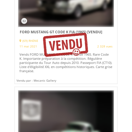
32
FORD MUSTANG GT CODE K FIA (1965)
[VENDU]
(69) RHôNE
11 mai 2021
2 328 vues
Vends FORD MUSTANG GT CODE K FIA de 1965. Rare Code
K. Importante préparation à la compétition. Régulière
participante du Tour Auto depuis 2010. Passeport FIA (CT10).
Liste d'éligibilité XXL en compétitions historiques. Carte grise
française.
Vendu par : Mecanic Gallery