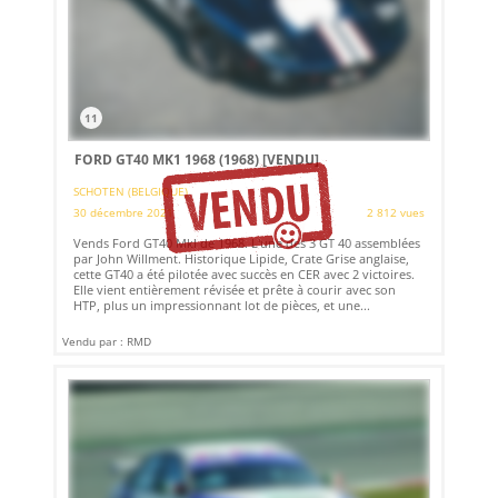
11
FORD GT40 MK1 1968 (1968)
[VENDU]
SCHOTEN (BELGIQUE)
30 décembre 2021
2 812 vues
Vends Ford GT40 MkI de 1968. L'une des 3 GT 40 assemblées
par John Willment. Historique Lipide, Crate Grise anglaise,
cette GT40 a été pilotée avec succès en CER avec 2 victoires.
Elle vient entièrement révisée et prête à courir avec son
HTP, plus un impressionnant lot de pièces, et une...
Vendu par : RMD