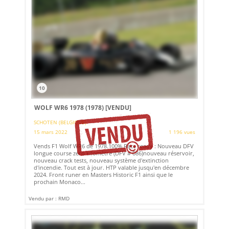
10
WOLF WR6 1978 (1978)
[VENDU]
SCHOTEN (BELGIQUE)
15 mars 2022
1 196 vues
Vends F1 Wolf WR6 de 1978.100% Race ready : Nouveau DFV
longue course zéro kilomètre (DFV # 086)nouveau réservoir,
nouveau crack tests, nouveau système d'extinction
d'incendie. Tout est à jour. HTP valable jusqu'en décembre
2024. Front runer en Masters Historic F1 ainsi que le
prochain Monaco...
Vendu par : RMD