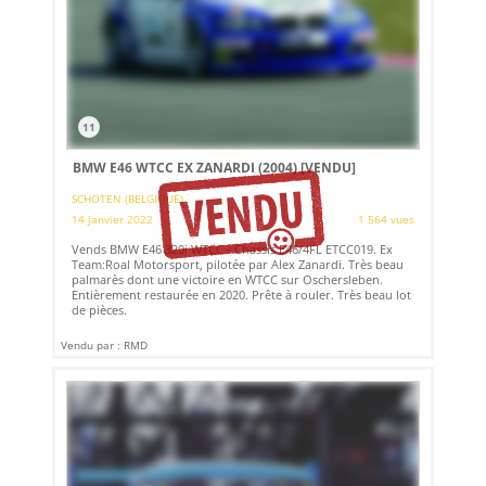
11
BMW E46 WTCC EX ZANARDI (2004)
[VENDU]
SCHOTEN (BELGIQUE)
14 janvier 2022
1 564 vues
Vends BMW E46 320i WTCC - Chassis E46/4FL ETCC019. Ex
Team:Roal Motorsport, pilotée par Alex Zanardi. Très beau
palmarès dont une victoire en WTCC sur Oschersleben.
Entièrement restaurée en 2020. Prête à rouler. Très beau lot
de pièces.
Vendu par : RMD