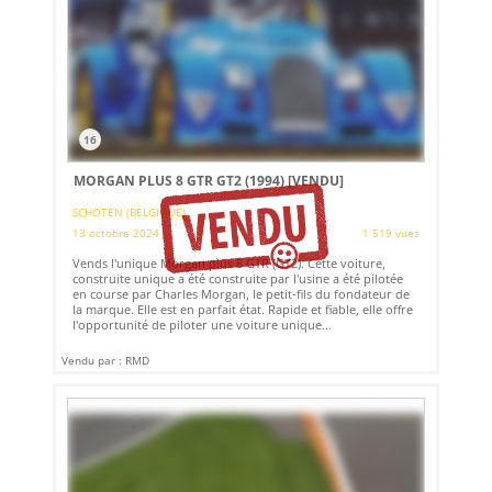
16
MORGAN PLUS 8 GTR GT2 (1994)
[VENDU]
SCHOTEN (BELGIQUE)
13 octobre 2024
1 519 vues
Vends l'unique Morgan plus 8 GTR (GT2). Cette voiture,
construite unique a été construite par l'usine a été pilotée
en course par Charles Morgan, le petit-fils du fondateur de
la marque. Elle est en parfait état. Rapide et fiable, elle offre
l'opportunité de piloter une voiture unique...
Vendu par : RMD