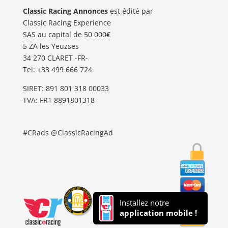
Classic Racing Annonces
est édité par
Classic Racing Experience
SAS au capital de 50 000€
5 ZA les Yeuzses
34 270 CLARET -FR-
Tel: ‭+33 499 666 724‬
SIRET: 891 801 318 00033
TVA: FR1 8891801318
#CRads @ClassicRacingAd
Installez notre
application mobile !