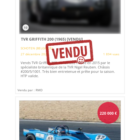
10
TVR GRIFFITH 200 (1965)
[VENDU]
SCHOTEN (BELGIQUE)
27 décembre 2021
1 894 vues
Vends TVR Griffith 200, construite neuve en 2015 par le
spécialiste britannique de la TVR Nigel Reuben. Châssis
#200/5/1001. Très bien entretenue et prête pour la saison.
HTP valide.
Vendu par : RMD
220 000
€