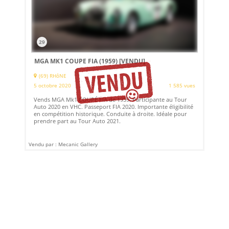
29
MGA MK1 COUPE FIA (1959)
[VENDU]
(69) RHôNE
5 octobre 2020
1 585 vues
Vends MGA Mk1 COUPÉ FIA de 1959. Participante au Tour
Auto 2020 en VHC. Passeport FIA 2020. Importante éligibilité
en compétition historique. Conduite à droite. Idéale pour
prendre part au Tour Auto 2021.
Vendu par : Mecanic Gallery