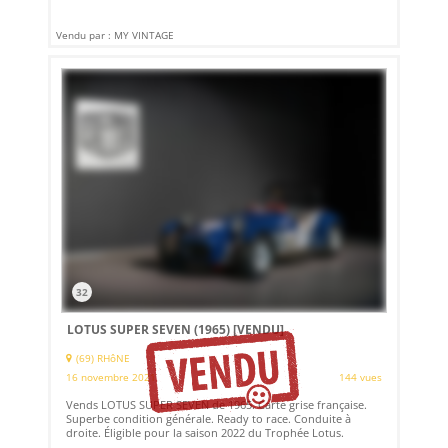
Vendu par : MY VINTAGE
32
LOTUS SUPER SEVEN (1965)
[VENDU]
(69) RHôNE
16 novembre 2021
144 vues
Vends LOTUS SUPER SEVEN de 1965. Carte grise française.
Superbe condition générale. Ready to race. Conduite à
droite. Éligible pour la saison 2022 du Trophée Lotus.