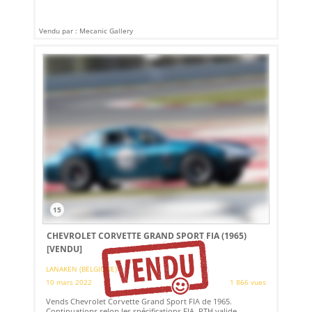
Vendu par : Mecanic Gallery
15
CHEVROLET CORVETTE GRAND SPORT FIA (1965)
[VENDU]
LANAKEN (BELGIQUE)
10 mars 2022
1 866 vues
Vends Chevrolet Corvette Grand Sport FIA de 1965.
Continuations selon les spécifications FIA, PTH valide