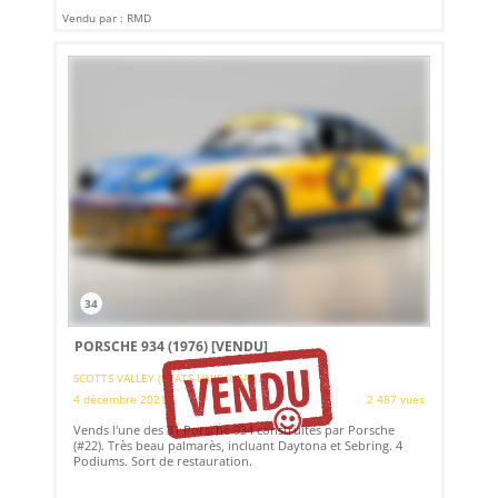
Vendu par : RMD
34
PORSCHE 934 (1976)
[VENDU]
SCOTTS VALLEY (ETATS-UNIS (USA))
4 décembre 2021
2 487 vues
Vends l'une des 31 Porsche 934 construites par Porsche
(#22). Très beau palmarès, incluant Daytona et Sebring. 4
Podiums. Sort de restauration.