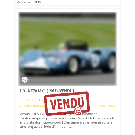
Vendu par : RMD
10
LOLA T70 MK1 (1965)
[VENDU]
SCHOTEN (BELGIQUE)
24 décembre 2021
1 434 vues
Vends LOLA T70 Mk1 1965. Historique Limpide et
ininterrompu depuis sa fabrication. Parfait état. Très grande
éligibilité dont Goodwood ! Demande à être révisée suite à
une longue période d'immobilité.