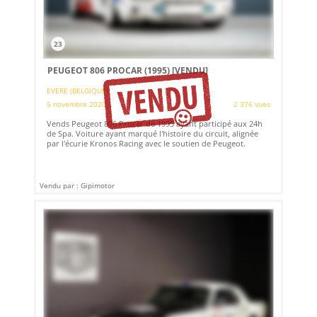
23
PEUGEOT 806 PROCAR (1995)
[VENDU]
EVERE (BELGIQUE)
5 novembre 2020
2 376 vues
Vends Peugeot 806 Procar de 1995 ayant participé aux 24h
de Spa. Voiture ayant marqué l'histoire du circuit, alignée
par l'écurie Kronos Racing avec le soutien de Peugeot.
Vendu par : Gipimotor