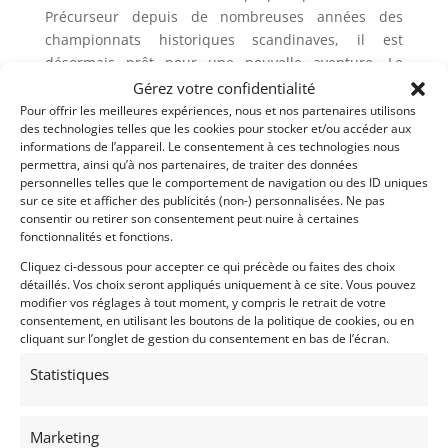
Précurseur depuis de nombreuses années des
championnats historiques scandinaves, il est
désormais prêt pour une nouvelle aventure. Le
moteur a été entièrement refait l’année dernière et
Gérez votre confidentialité
n’a fait que 3 heures de course depuis. La Lotus est
Pour offrir les meilleures expériences, nous et nos partenaires utilisons
des technologies telles que les cookies pour stocker et/ou accéder aux
livrée avec un HTP FIA international valable jusqu’au
informations de l’appareil. Le consentement à ces technologies nous
31.12.2029.
permettra, ainsi qu’à nos partenaires, de traiter des données
personnelles telles que le comportement de navigation ou des ID uniques
C’est votre opportunité d’obtenir une Lotus Elan très
sur ce site et afficher des publicités (non-) personnalisées. Ne pas
compétitive aux spécifications FIA, qui est prête à
consentir ou retirer son consentement peut nuire à certaines
gagner des courses dans n’importe quel
fonctionnalités et fonctions.
championnat historique national ou international.
Cliquez ci-dessous pour accepter ce qui précède ou faites des choix
Prix ​​très compétitif à vendre et disponible
détaillés. Vos choix seront appliqués uniquement à ce site. Vous pouvez
modifier vos réglages à tout moment, y compris le retrait de votre
immédiatement.
consentement, en utilisant les boutons de la politique de cookies, ou en
cliquant sur l’onglet de gestion du consentement en bas de l’écran.
Partager cette annonce
Statistiques
Marketing