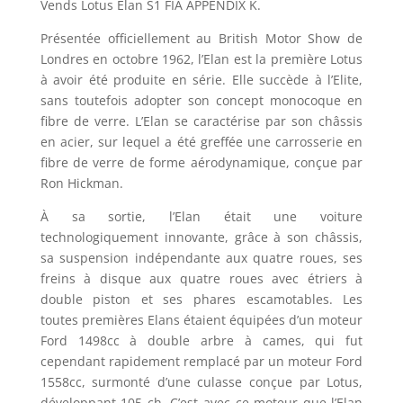
Vends Lotus Elan S1 FIA APPENDIX K.
Présentée officiellement au British Motor Show de
Londres en octobre 1962, l’Elan est la première Lotus
à avoir été produite en série. Elle succède à l’Elite,
sans toutefois adopter son concept monocoque en
fibre de verre. L’Elan se caractérise par son châssis
en acier, sur lequel a été greffée une carrosserie en
fibre de verre de forme aérodynamique, conçue par
Ron Hickman.
À sa sortie, l’Elan était une voiture
technologiquement innovante, grâce à son châssis,
sa suspension indépendante aux quatre roues, ses
freins à disque aux quatre roues avec étriers à
double piston et ses phares escamotables. Les
toutes premières Elans étaient équipées d’un moteur
Ford 1498cc à double arbre à cames, qui fut
cependant rapidement remplacé par un moteur Ford
1558cc, surmonté d’une culasse conçue par Lotus,
développant 105 ch. C’est avec ce moteur que l’Elan