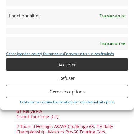
Passeports techniques
Fonctionnalités
Toujours activé
Passeport
ASN
Numéro
Extrait
Passeport Technique
(3 volets)
Toujours activé
Passeport technique
Gérer {vendor_count} fournisseurs
En savoir plus sur ces finalités
international
(PTH)
Accepter
Refuser
Voir les 76 annonces de
Albion Motorcars
Gérer les options
Publié: 28 décembre 2021 (il y a 5 ans)
AUTO
Politique de cookies
Déclaration de confidentialité
Imprint
GT Circuit FIA
GT Rallye FIA
Grand Tourisme [GT]
2 Tours d'Horloge
,
ASAVE Challenge 65
,
FIA Rally
Championship
,
Masters Pré-66 Touring Cars
,