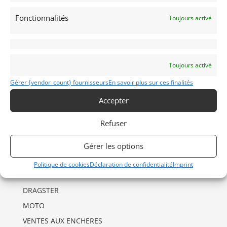
Fonctionnalités
Toujours activé
Toujours activé
INFORMATIONS
Mentions Légales
Gérer {vendor_count} fournisseurs
En savoir plus sur ces finalités
Déclaration de confidentialité (UE)
Accepter
Politique de cookies (UE)
Refuser
Imprint
Gérer les options
CATÉGORIES D’ANNONCES
Politique de cookies
Déclaration de confidentialité
Imprint
AUTO
DRAGSTER
MOTO
VENTES AUX ENCHERES