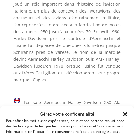
joué un rôle important dans l’histoire de l’aviation
italienne. En plus de concevoir des hydravions, des
chasseurs et des avions d’entrainement militaire,
l’entreprise s’est intéressée à la fabrication de motos
des années 1950 jusqu’aux années 70. En avril 1960,
Harley-Davidson pris le contrôle d’Aermacchi et
l’usine fut déplacée de quelques kilomètres jusqu’à
Schiranna près de Varese. Le nom de la marque
devint Aermacchi Harley-Davidson puis AMF Harley-
Davidson jusqu’en 1978 lorsque l’usine fut vendue
aux frères Castiglioni qui développèrent leur propre
marque : Cagiva.
For sale Aermacchi Harley-Davidson 250 Ala
d’Oro, circa 1966.
Gérez votre confidentialité
Our wonderful Aermacchi Harley-Davidson 250 was
Pour offrir les meilleures expériences, nous et nos partenaires utilisons
des technologies telles que les cookies pour stocker et/ou accéder aux
born around 1966 as an Ala Verde and modified to
informations de l’appareil. Le consentement à ces technologies nous