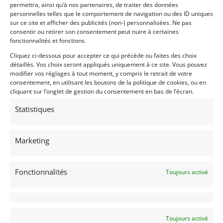
Ala d’Oro Racing specifications. Its air-cooled mono-
permettra, ainsi qu’à nos partenaires, de traiter des données
cylinder engine develops 30 horsepower at 9500 rpm
personnelles telles que le comportement de navigation ou des ID uniques
for a top speed above 200 km/h. As a competition
sur ce site et afficher des publicités (non-) personnalisées. Ne pas
consentir ou retirer son consentement peut nuire à certaines
bike it is not road-registered, it comes from an Italian
fonctionnalités et fonctions.
collector. Nicely conserved and in perfect condition,
Cliquez ci-dessous pour accepter ce qui précède ou faites des choix
this unit is an exceptional piece of history for vintage
détaillés. Vos choix seront appliqués uniquement à ce site. Vous pouvez
races.
modifier vos réglages à tout moment, y compris le retrait de votre
consentement, en utilisant les boutons de la politique de cookies, ou en
The company Aermacchi was created in 1913 by
cliquant sur l’onglet de gestion du consentement en bas de l’écran.
Giulio Macchi under the name Società Anonima
Statistiques
Nieuport-Macchi, it was specialized in aviation and
played an important role in the Italian aviation
history. In addition to design seaplanes, fighter jets
Marketing
and military training planes, the company took an
interest to motorcycles between the 50s and the 70s.
In April 1960, Aermacchi went under Harley
Fonctionnalités
Toujours activé
Davidson control and the factory moved a few
kilometers to Schiranna close to Varese. The brand
name became Aermacchi Harley-Davidson, then AMF
Harley-Davidson until 1978 when the factory was
Toujours activé