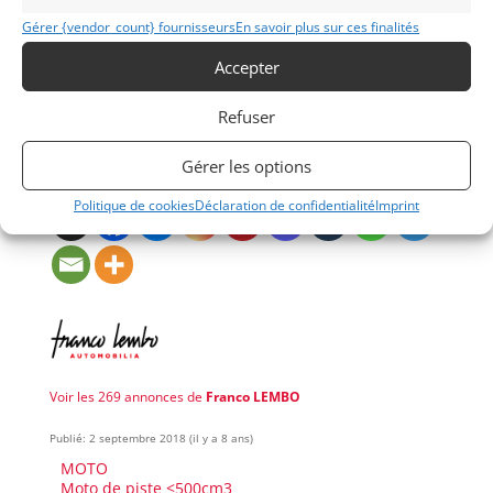
sold to Castiglioni brothers who developed their own
Gérer {vendor_count} fournisseurs
En savoir plus sur ces finalités
brand: Cagiva.
Accepter
Demandez une expertise de ce modèle
Refuser
Gérer les options
Partager cette annonce
Politique de cookies
Déclaration de confidentialité
Imprint
Voir les 269 annonces de
Franco LEMBO
Publié: 2 septembre 2018 (il y a 8 ans)
MOTO
Moto de piste <500cm3