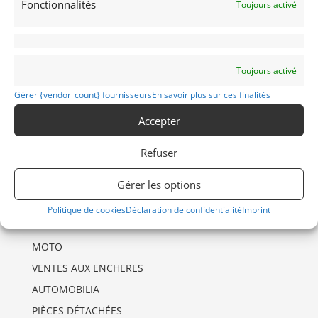
Fonctionnalités
Toujours activé
INFORMATIONS
Toujours activé
Mentions Légales
Déclaration de confidentialité (UE)
Gérer {vendor_count} fournisseurs
En savoir plus sur ces finalités
Politique de cookies (UE)
Accepter
Imprint
Refuser
CATÉGORIES D’ANNONCES
Gérer les options
AUTO
Politique de cookies
Déclaration de confidentialité
Imprint
DRAGSTER
MOTO
VENTES AUX ENCHERES
AUTOMOBILIA
PIÈCES DÉTACHÉES