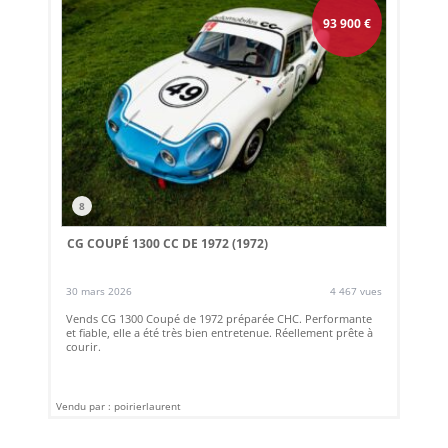
93 900
€
8
CG COUPÉ 1300 CC DE 1972 (1972)
30 mars 2026
4 467 vues
Vends CG 1300 Coupé de 1972 préparée CHC. Performante
et fiable, elle a été très bien entretenue. Réellement prête à
courir.
Vendu par : poirierlaurent