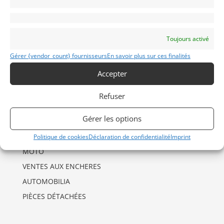
INFORMATIONS
Mentions Légales
Toujours activé
Déclaration de confidentialité (UE)
Gérer {vendor_count} fournisseurs
En savoir plus sur ces finalités
Politique de cookies (UE)
Accepter
Imprint
Refuser
CATÉGORIES D’ANNONCES
Gérer les options
AUTO
DRAGSTER
Politique de cookies
Déclaration de confidentialité
Imprint
MOTO
VENTES AUX ENCHERES
AUTOMOBILIA
PIÈCES DÉTACHÉES