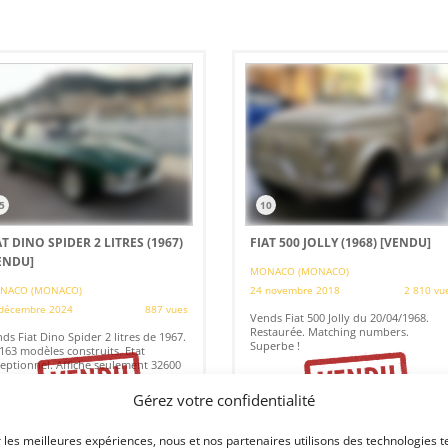
5
10
AT DINO SPIDER 2 LITRES (1967)
FIAT 500 JOLLY (1968)
[VENDU]
ENDU]
MONACO (MONACO)
NACO (MONACO)
24 novembre 2018
2 810 vu
décembre 2024
887 vues
Vends Fiat 500 Jolly du 20/04/1968.
Restaurée. Matching numbers.
ds Fiat Dino Spider 2 litres de 1967.
Superbe !
163 modèles construits. Etat
eptionnel. Affiche seulement 32600
 Pour plus de renseignements,
ci de nous contacter.
Gérez votre confidentialité
r les meilleures expériences, nous et nos partenaires utilisons des technologies t