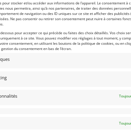
es pour stocker et/ou accéder aux informations de l’appareil. Le consentement à 
es nous permettra, ainsi qu’à nos partenaires, de traiter des données personnell
 par : DPM Motors
Vendu par : DPM Motors
portement de navigation ou des ID uniques sur ce site et afficher des publicités 
isées. Ne pas consentir ou retirer son consentement peut nuire à certaines fonct
ns.
-dessous pour accepter ce qui précède ou faites des choix détaillés. Vos choix se
 uniquement à ce site. Vous pouvez modifier vos réglages à tout moment, y compr
 votre consentement, en utilisant les boutons de la politique de cookies, ou en cli
e gestion du consentement en bas de l’écran.
tiques
ing
onnalités
Toujour
Toujour