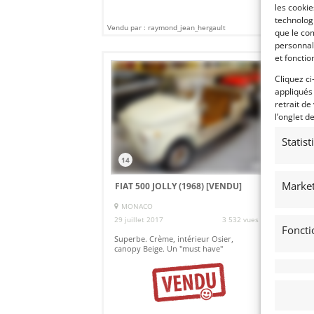
les cooki
technologi
Vendu par : raymond_jean_hergault
Vendu
que le com
personnal
et fonctio
Cliquez ci
appliqués
retrait de
l’onglet d
Statis
14
Market
FIAT 500 JOLLY (1968)
[VENDU]
MONACO
29 juillet 2017
3 532 vues
Foncti
Superbe. Crème, intérieur Osier,
canopy Beige. Un "must have"