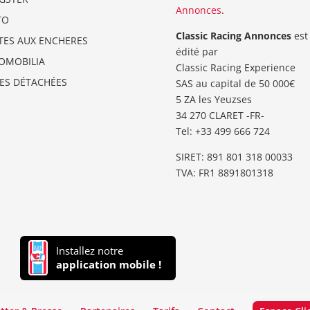
Annonces
.
TO
Classic Racing Annonces
est
TES AUX ENCHERES
édité par
OMOBILIA
Classic Racing Experience
CES DÉTACHÉES
SAS au capital de 50 000€
5 ZA les Yeuzses
34 270 CLARET -FR-
Tel: ‭+33 499 666 724‬
SIRET: 891 801 318 00033
TVA: FR1 8891801318
Installez notre
application mobile !