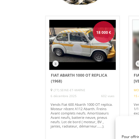
18 000
€
3
1
FIAT ABARTH 1000 OT REPLICA
FI
(1968)
[V
(77) SEINE-ET-MARNE
MO
6 décembre 2025
602 vues
15 
Vends Fiat 600 Abarth 1000 OT replica.
Ven
Moteur récent A112 Abarth. Freins
1/1
Avant complets neufs. Amortisseurs
exc
Avant neufs, batterie neuve, pneus
Km.
neufs. Lot de bord ( moteur, BV ,
mer
jantes, radiateur, démarreur......).
Pour offri