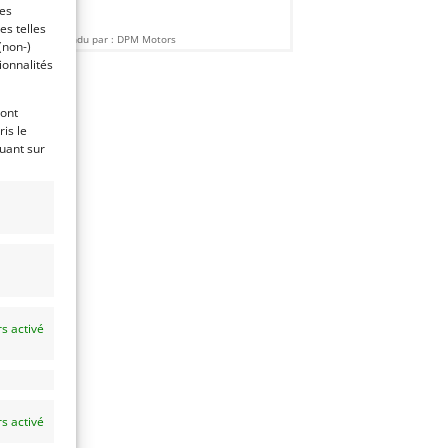
ces
es telles
Vendu par : DPM Motors
(non-)
ionnalités
ront
is le
quant sur
s activé
s activé