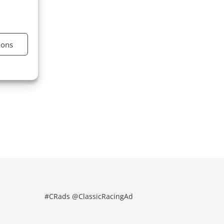
ions
#CRads @ClassicRacingAd