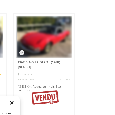
14
FIAT DINO SPIDER 2L (1968)
[VENDU]
es
MONACO
29 juillet 2017
1 420 vues
43 185 Km. Rouge, cuir noir, Etat
concours.
elles que