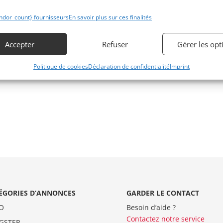
ndor_count} fournisseurs
En savoir plus sur ces finalités
Accepter
Refuser
Gérer les opt
Politique de cookies
Déclaration de confidentialité
Imprint
ÉGORIES D’ANNONCES
GARDER LE CONTACT
O
Besoin d’aide ?
Contactez notre service
GSTER