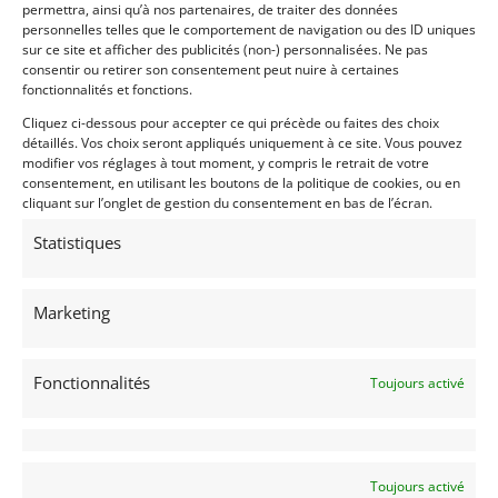
permettra, ainsi qu’à nos partenaires, de traiter des données
personnelles telles que le comportement de navigation ou des ID uniques
sur ce site et afficher des publicités (non-) personnalisées. Ne pas
consentir ou retirer son consentement peut nuire à certaines
fonctionnalités et fonctions.
Voir les 224 annonces de
DPM Motors
Cliquez ci-dessous pour accepter ce qui précède ou faites des choix
Publié: 24 novembre 2018 (il y a 8 ans)
détaillés. Vos choix seront appliqués uniquement à ce site. Vous pouvez
modifier vos réglages à tout moment, y compris le retrait de votre
AUTO
consentement, en utilisant les boutons de la politique de cookies, ou en
Voitures de collection
cliquant sur l’onglet de gestion du consentement en bas de l’écran.
Italiennes
Statistiques
Marketing
500
Fonctionnalités
Toujours activé
1968
MONACO
Toujours activé