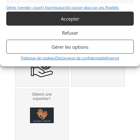
Gérer {vendor_count} fournisseurs
En savoir plus sur ces finalités
Modifier mon annonce
Accepter
Refuser
Obtenir un
Obtenir un tarif
financement ?
d’assurance?
Gérer les options
Bientôt disponible...
Véhicule non éligible.
Politique de cookies
Déclaration de confidentialité
Imprint
Obtenir une
expertise?