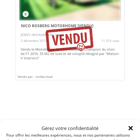
9
NICO ROSBERG MOTORHOME
[VENDU]
JERSEY (ROYAUME-UNI (UK))
2 décembre 2017
11 575 vues
Vends le Motothome de Nico Rosberg, Champion du mon
de F1 2016. 55 M2 de luxe et de volupté désigné par "Maison
V Interiors"
Vendu par : visibly-loud
Gérez votre confidentialité
Pour offrir les meilleures expériences, nous et nos partenaires utilisons