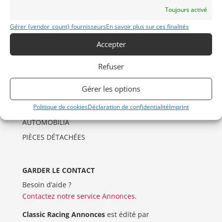
Politique de cookies (UE)
Toujours activé
Imprint
Gérer {vendor_count} fournisseurs
En savoir plus sur ces finalités
Accepter
CATÉGORIES D’ANNONCES
AUTO
Refuser
DRAGSTER
Gérer les options
MOTO
Politique de cookies
Déclaration de confidentialité
Imprint
VENTES AUX ENCHERES
AUTOMOBILIA
PIÈCES DÉTACHÉES
GARDER LE CONTACT
Besoin d’aide ?
Contactez notre service Annonces
.
Classic Racing Annonces
est édité par