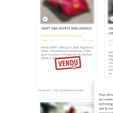
4
1
SWIFT DB5 SPORTS 2000
[VENDU]
SW
(2
INDIANAPOLIS (ETATS-UNIS (USA))
1 juin 2019
656 vues
IND
12 
Vends SWIFT DB5 Sport 2000. Rapide et
fiable. Parfaitement entretenue. Prête
Ven
pour la saison à l'exception du harnais
Nip
pilote à remplacer.
séq
Les
rou
#01
en 
Vendu par : Indy Competition Services
Vendu
Pour offri
les cooki
technologi
que le com
personnal