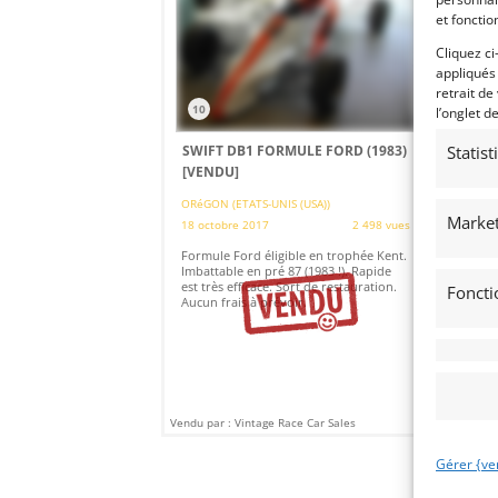
et fonctio
Cliquez ci
appliqués
retrait de
10
l’onglet d
Statis
SWIFT DB1 FORMULE FORD (1983)
[VENDU]
ORéGON (ETATS-UNIS (USA))
Market
18 octobre 2017
2 498 vues
Formule Ford éligible en trophée Kent.
Imbattable en pré 87 (1983 !). Rapide
est très efficace. Sort de restauration.
Foncti
Aucun frais à prévoir.
Vendu par : Vintage Race Car Sales
Gérer {ve