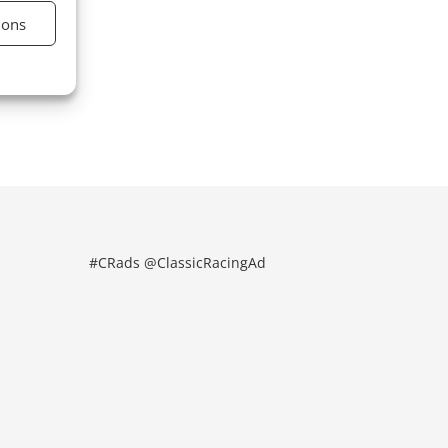
ions
#CRads @ClassicRacingAd