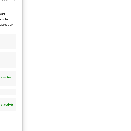
ront
is le
quant sur
s activé
s activé