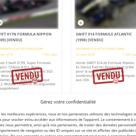
1
6
IFT 017N FORMULA NIPPON
SWIFT 014 FORMULE ATLANTIC
009)
[VENDU]
(1998)
[VENDU]
IANAPOLIS (ETATS-UNIS (USA))
INDIANAPOLIS (ETATS-UNIS (USA))
mai 2018
1 695 vues
22 avril 2018
1 386 vu
ds 3 Swift 017N, Super Formula
Vends SWIFT 014 de Formule Atlantic.
pon. Châssis # 011, Boite
Ex Danica Patrick! Restaurée et prête
uentielle à 6 vitesses Ricardo SG5 .
pour la saison. Eligible dans le
 deux autres voitures sont
nombreux championnats historiques
lantes #008, plus complète que
aux USA.
2. Moteur Cosworth XG disponible
supplément.
Gérez votre confidentialité
 par : Indy Competition Services
Vendu par : Indy Competition Services
r les meilleures expériences, nous et nos partenaires utilisons des technologies t
es pour stocker et/ou accéder aux informations de l’appareil. Le consentement à 
es nous permettra, ainsi qu’à nos partenaires, de traiter des données personnell
portement de navigation ou des ID uniques sur ce site et afficher des publicités 
isées. Ne pas consentir ou retirer son consentement peut nuire à certaines fonct