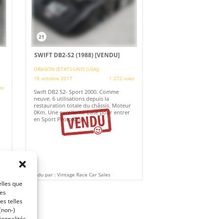
21
SWIFT DB2-S2 (1988)
[VENDU]
ORéGON (ETATS-UNIS (USA))
18 octobre 2017
1 272 vues
es
Swift DB2 S2- Sport 2000. Comme
neuve. 6 utilisations depuis la
restauration totale du châssis. Moteur
0Km. Une excellente base pour entrer
en Sport Proto Cup.
Vendu par : Vintage Race Car Sales
elles que
ces
es telles
(non-)
ionnalités