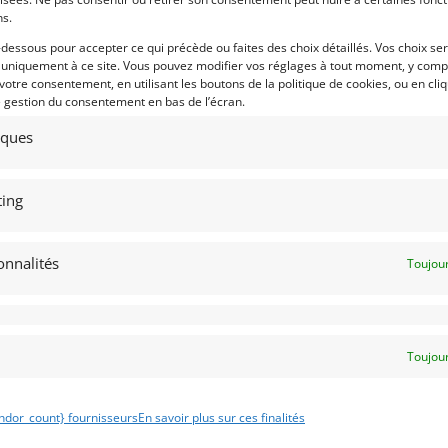
ns.
-dessous pour accepter ce qui précède ou faites des choix détaillés. Vos choix se
 uniquement à ce site. Vous pouvez modifier vos réglages à tout moment, y compr
 votre consentement, en utilisant les boutons de la politique de cookies, ou en cli
e gestion du consentement en bas de l’écran.
tiques
ing
onnalités
Toujour
Toujour
ndor_count} fournisseurs
En savoir plus sur ces finalités