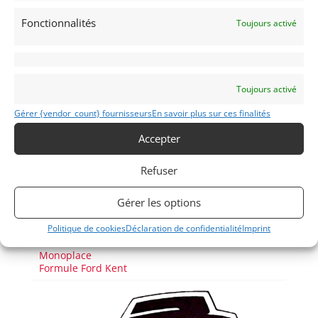
Fonctionnalités
Toujours activé
Passeports techniques
Toujours activé
Passeport
ASN
Numéro
Extrait
Gérer {vendor_count} fournisseurs
En savoir plus sur ces finalités
Passeport
Accepter
Technique
(3 volets)
Refuser
Voir les 34 annonces de
Vintage Race Car Sales
Gérer les options
Publié: 18 octobre 2017 (il y a 9 ans)
Politique de cookies
Déclaration de confidentialité
Imprint
AUTO
Monoplace
Formule Ford Kent