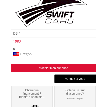
DB-1
1983
Orégon
Modifier mon annonce
Obtenir un
Obtenir un tarif
financement ?
d’assurance?
Bientôt disponible...
Véhicule non éligible.