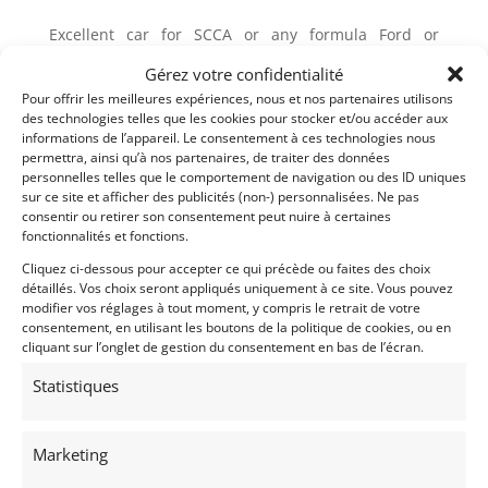
Excellent car for SCCA or any formula Ford or
« monoposto » vintage racing. Professional
Gérez votre confidentialité
restoration of a very high caliber:
Pour offrir les meilleures expériences, nous et nos partenaires utilisons
des technologies telles que les cookies pour stocker et/ou accéder aux
Loynings 1600 Ford with updated aluminum head.
informations de l’appareil. Le consentement à ces technologies nous
Fresh with dyno time only
permettra, ainsi qu’à nos partenaires, de traiter des données
Hewland MK9, 4 speed
personnelles telles que le comportement de navigation ou des ID uniques
sur ce site et afficher des publicités (non-) personnalisées. Ne pas
Fox Double Adjustable Shocks
consentir ou retirer son consentement peut nuire à certaines
Aerotec Fuel Cell
fonctionnalités et fonctions.
The composite bodywork is in excellent condition
Cliquez ci-dessous pour accepter ce qui précède ou faites des choix
détaillés. Vos choix seront appliqués uniquement à ce site. Vous pouvez
The BD-1 comes with 3 spare Panasport wheels.
modifier vos réglages à tout moment, y compris le retrait de votre
consentement, en utilisant les boutons de la politique de cookies, ou en
SCCA Logbooks is included
cliquant sur l’onglet de gestion du consentement en bas de l’écran.
Statistiques
Vehicle is located in Oregon
Selling for $19,900
Marketing
Partager cette annonce