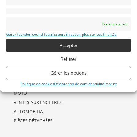
INFORMATIONS
Mentions Légales
Toujours activé
Déclaration de confidentialité (UE)
Gérer {vendor_count} fournisseurs
En savoir plus sur ces finalités
Politique de cookies (UE)
Accepter
Imprint
Refuser
CATÉGORIES D’ANNONCES
Gérer les options
AUTO
DRAGSTER
Politique de cookies
Déclaration de confidentialité
Imprint
MOTO
VENTES AUX ENCHERES
AUTOMOBILIA
PIÈCES DÉTACHÉES