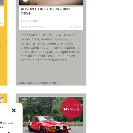
AUSTIN HEALEY 100/4 – BN1
(1954)
(51) MARNE
es
15 décembre 2025
416 vues
Vends Austin Healey 100/4 - BN1 de
janvier 1954, modèle rare avec la
particularité des toutes premières
productions, notamment une planche
e
de bord en deux parties, capot moteur
et malle de coffre en aluminium (en
acier sur les années suivantes).
Vendu par : brunotaillandier
149 900
€
elles que
ces