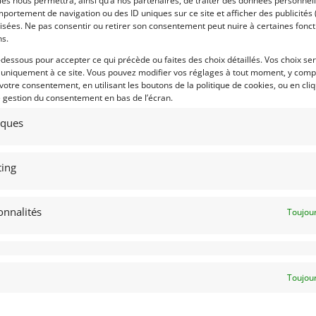
es nous permettra, ainsi qu’à nos partenaires, de traiter des données personnell
portement de navigation ou des ID uniques sur ce site et afficher des publicités 
5
11
isées. Ne pas consentir ou retirer son consentement peut nuire à certaines fonct
TUS 47GT CONTINUATION
LAND ROVER DEFENDER 90
ns.
967)
CABRIOLET V8 (1978)
-dessous pour accepter ce qui précède ou faites des choix détaillés. Vos choix se
MONACO (MONACO)
 uniquement à ce site. Vous pouvez modifier vos réglages à tout moment, y compr
ovembre 2025
1 027 vues
23 octobre 2025
637 vu
 votre consentement, en utilisant les boutons de la politique de cookies, ou en cli
e gestion du consentement en bas de l’écran.
ds Lotus 47GT Continuation « The
Vends Land Rover Defender cabriolet
nt Killer ». Moteur Twincam,
V8 de 1978. Entièrement restauré dan
land FT200. Entièrement conforme
le style Backdating mixant tradition et
tiques
'époque, jusque dans les moindres
modernité.
ails
ing
onnalités
Toujour
 par : Mike VAN THIEL
Vendu par : DPM Motors
Toujour