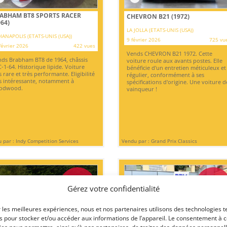
ABHAM BT8 SPORTS RACER
CHEVRON B21 (1972)
964)
LA JOLLA (ETATS-UNIS (USA))
IANAPOLIS (ETATS-UNIS (USA))
9 février 2026
725 vu
février 2026
422 vues
Vends CHEVRON B21 1972. Cette
ds Brabham BT8 de 1964, châssis
voiture roule aux avants postes. Elle
-1-64. Historique lipide. Voiture
bénéficie d'un entretien méticuleux et
s rare et très performante. Eligibilité
régulier, conformément à ses
s intéressante, notamment à
spécifications d'origine. Une voiture d
odwood.
vainqueur !
 par : Indy Competition Services
Vendu par : Grand Prix Classics
99 000
€
55 000
€
Gérez votre confidentialité
r les meilleures expériences, nous et nos partenaires utilisons des technologies t
es pour stocker et/ou accéder aux informations de l’appareil. Le consentement à 