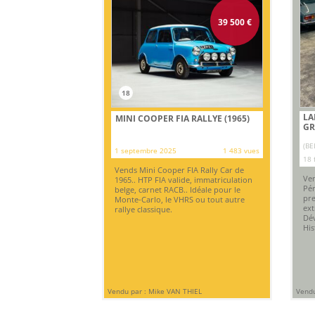
39 500
€
18
LA
MINI COOPER FIA RALLYE (1965)
GR
(BE
1 septembre 2025
1 483 vues
18 
Vends Mini Cooper FIA Rally Car de
Ven
1965.. HTP FIA valide, immatriculation
Pér
belge, carnet RACB.. Idéale pour le
pre
Monte-Carlo, le VHRS ou tout autre
ex
rallye classique.
Dév
His
Vendu par : Mike VAN THIEL
Vendu