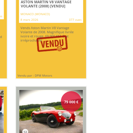
ASTON MARTIN V8 VANTAGE
VOLANTE (2008)
[VENDU]
MONACO (MONACO)
es
8 mars 2026
377 vues
Vends Aston Martin V8 Vantage
Volante de 2008. Magnifique livrée
ivoire et rouge. 69 000 KM. Etat
nd
irréprochable.
Vendu par : DPM Motors
79 000
€
12