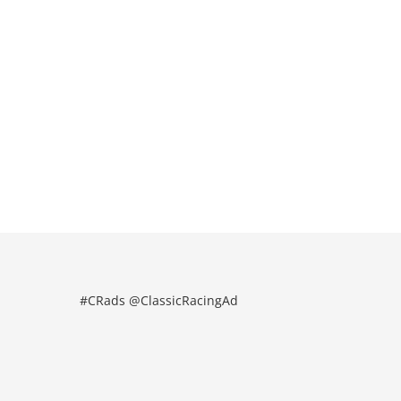
#CRads @ClassicRacingAd