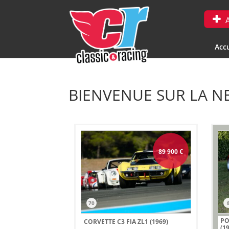
A
Accu
BIENVENUE SUR LA N
89 900
€
70
PO
CORVETTE C3 FIA ZL1 (1969)
(1