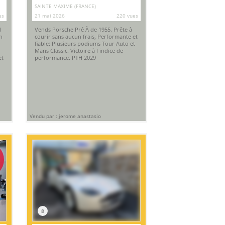
SAINTE MAXIME (FRANCE)
es
21 mai 2026
220 vues
1
Vends Porsche Pré À de 1955. Prête à
n
courir sans aucun frais, Performante et
fiable: Plusieurs podiums Tour Auto et
Mans Classic. Victoire à l indice de
et
performance. PTH 2029
Vendu par : jerome anastasio
8