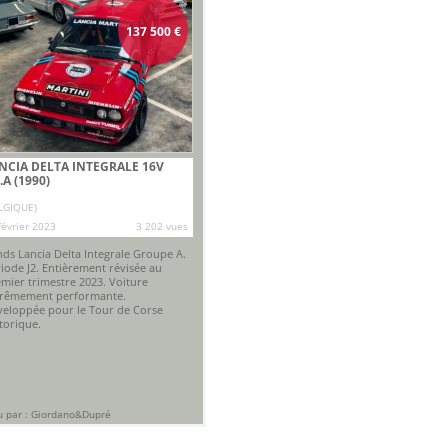
137 500
€
NCIA DELTA INTEGRALE 16V
.A (1990)
LGIQUE)
février 2023
3 202 vues
ds Lancia Delta Integrale Groupe A.
iode J2. Entièrement révisée au
mier trimestre 2023. Voiture
trêmement performante.
eloppée pour le Tour de Corse
torique.
 par : Giordano&Dupré