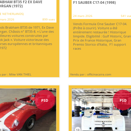
ABHAM BT35 F2 EX DAVE
F1 SAUBER C17-04 (1998)
RGAN (1972)
E NETHERLANDS)
24 mars 2026
541 vu
mars 2026
899 vues
Vends Formula One Sauber C17-04.
ds Brabham BT35 de 1971, Ex Dave
(Prête à courir). Voiture a été
gan. Châssis n° BT35-8. « L'une des
entièrement restaurée ! Historique
lleures voitures construites par
limpide. Eligibilité : Gulf Historic, Gra
ck Jack ». Voiture victorieuse des
Prix de France Historique, Gran
rses européennes et britanniques
Premio Storico d'Italia, F1 support
1972
races
 par : Mike VAN THIEL
Vendu par : officinacaira.com
PSD
PSD
6
13