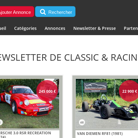
jouter Annonce
Rechercher
eil
Catégories
Annonces
Newsletter & Presse
Parten
EWSLETTER DE CLASSIC & RACI
245 000
€
22 900
€
8
48
RSCHE 3.0 RSR RECREATION
VAN DIEMEN RF81 (1981)
974)