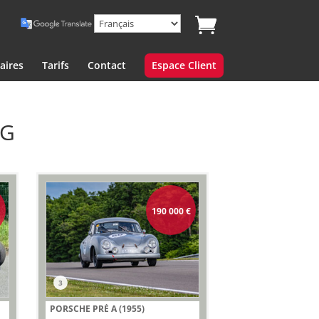
aires
Tarifs
Contact
Espace Client
NG
190 000
€
3
PORSCHE PRÉ A (1955)