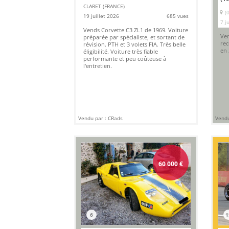
CLARET (FRANCE)
(
19 juillet 2026
685 vues
7 j
Vends Corvette C3 ZL1 de 1969. Voiture
Ven
préparée par spécialiste, et sortant de
rec
révision. PTH et 3 volets FIA. Très belle
en 
éligibilité. Voiture très fiable
performante et peu coûteuse à
l'entretien.
Vendu par : CRads
Vendu
60 000
€
6
1