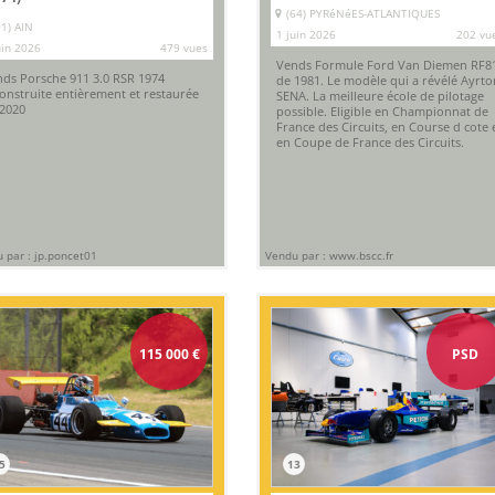
(64) PYRéNéES-ATLANTIQUES
01) AIN
1 juin 2026
202 vu
uin 2026
479 vues
Vends Formule Ford Van Diemen RF8
ds Porsche 911 3.0 RSR 1974
de 1981. Le modèle qui a révélé Ayrto
onstruite entièrement et restaurée
SENA. La meilleure école de pilotage
2020
possible. Eligible en Championnat de
France des Circuits, en Course d cote 
en Coupe de France des Circuits.
 par : jp.poncet01
Vendu par : www.bscc.fr
115 000
€
PSD
5
13