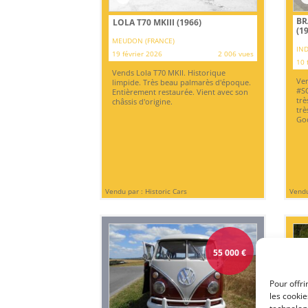
BR
LOLA T70 MKIII (1966)
(1
MEUDON (FRANCE)
IND
19 février 2026
2 006 vues
10 
Vends Lola T70 MKII. Historique
Ven
limpide. Très beau palmarès d'époque.
#SC
Entièrement restaurée. Vient avec son
trè
châssis d'origine.
trè
Go
Vendu par : Historic Cars
Vendu
55 000
€
Pour offri
les cooki