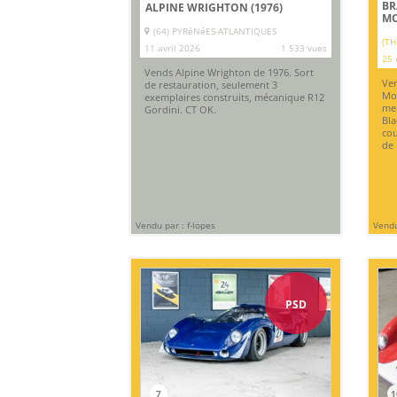
BR
ALPINE WRIGHTON (1976)
MO
(64) PYRéNéES-ATLANTIQUES
(TH
11 avril 2026
1 533 vues
25 
Vends Alpine Wrighton de 1976. Sort
Ven
de restauration, seulement 3
Mor
exemplaires construits, mécanique R12
mei
Gordini. CT OK.
Bla
cou
de 
Vendu par : f-lopes
Vendu
PSD
7
1