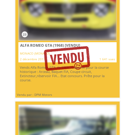
23
ALFA ROMEO GTA (1968)
[VENDU]
MONACO (MONACO)
2 décembre 2017
1 641 vues
Vends Alfa Romeo GTA de 1968. Préparée pour la course
historique : Arceau, Baquet FIA, Coupe circuit,
Extincteur,réservoir FIA... Etat concours. Prête pour la
course.
Vendu par : DPM Motors