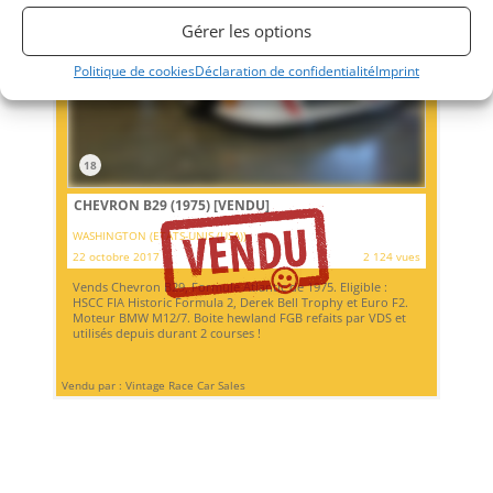
Gérer les options
Politique de cookies
Déclaration de confidentialité
Imprint
18
CHEVRON B29 (1975)
[VENDU]
WASHINGTON (ETATS-UNIS (USA))
22 octobre 2017
2 124 vues
Vends Chevron B29, Formule Atlantic de 1975. Eligible :
HSCC FIA Historic Formula 2, Derek Bell Trophy et Euro F2.
Moteur BMW M12/7. Boite hewland FGB refaits par VDS et
utilisés depuis durant 2 courses !
Vendu par : Vintage Race Car Sales