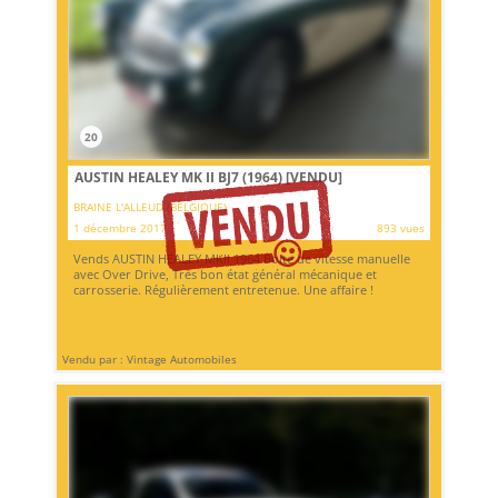
20
AUSTIN HEALEY MK II BJ7 (1964)
[VENDU]
BRAINE L'ALLEUD (BELGIQUE)
1 décembre 2017
893 vues
Vends AUSTIN HEALEY MKII 1964 Boite de vitesse manuelle
avec Over Drive, Très bon état général mécanique et
carrosserie. Régulièrement entretenue. Une affaire !
Vendu par : Vintage Automobiles