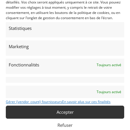
détaillés. Vos choix seront appliqués uniquement à ce site. Vous pouvez
modifier vos réglages à tout moment, y compris le retrait de votre
consentement, en utilisant les boutons de la politique de cookies, ou en
cliquant sur l’onglet de gestion du consentement en bas de l’écran.
Statistiques
5
Marketing
GINETTA G15 (1969)
(AUTRICHE)
Fonctionnalités
Toujours activé
19 novembre 2017
2 999 vues
Vends Ginetta G15 de 1969. Moteur 1000 cc, tres rapide, 4
pneus neufs, nombreuses pièces, moteurs, boîte en plus,
Localisée en Autriche.
Toujours activé
Vendu par : Christian BAUER
Gérer {vendor_count} fournisseurs
En savoir plus sur ces finalités
Accepter
Refuser