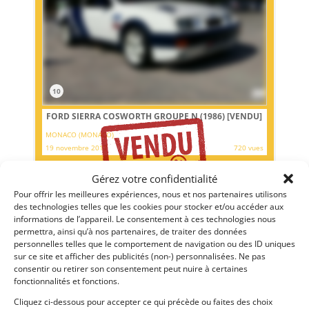
10
FORD SIERRA COSWORTH GROUPE N (1986)
[VENDU]
MONACO (MONACO)
19 novembre 2017
720 vues
Ford Sierra Cosworth Groupe N du 11/12/1986. Couleurs
Ford concessionnaires : Blanche rayée de bleu, elle affiche
Gérez votre confidentialité
40 350 Km au compteur. Très bel état.
Pour offrir les meilleures expériences, nous et nos partenaires utilisons
des technologies telles que les cookies pour stocker et/ou accéder aux
informations de l’appareil. Le consentement à ces technologies nous
Vendu par : DPM Motors
permettra, ainsi qu’à nos partenaires, de traiter des données
personnelles telles que le comportement de navigation ou des ID uniques
sur ce site et afficher des publicités (non-) personnalisées. Ne pas
consentir ou retirer son consentement peut nuire à certaines
fonctionnalités et fonctions.
14 500
€
Cliquez ci-dessous pour accepter ce qui précède ou faites des choix