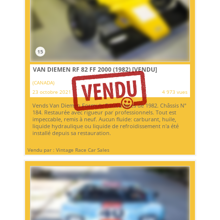
15
VAN DIEMEN RF 82 FF 2000 (1982)
[VENDU]
(CANADA)
23 octobre 2021
4 973 vues
Vends Van Diemen Formule Ford 2 litres de 1982. Châssis N°
184. Restaurée avec rigueur par professionnels. Tout est
impeccable, remis à neuf. Aucun fluide: carburant, huile,
liquide hydraulique ou liquide de refroidissement n'a été
installé depuis sa restauration.
Vendu par : Vintage Race Car Sales