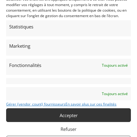
modifier vos réglages à tout moment, y compris le retrait de votre
consentement, en utilisant les boutons de la politique de cookies, ou en
cliquant sur l’onglet de gestion du consentement en bas de l’écran.
Statistiques
13
Marketing
RENAULT – FORMULE 1 RE60 (1985)
[VENDU]
MONACO
30 mai 2017
4 751 vues
Fonctionnalités
Toujours activé
1985. Moteur 1492cc V6 TURBO.
Toujours activé
Vendu par : DPM Motors
Gérer {vendor_count} fournisseurs
En savoir plus sur ces finalités
Accepter
Refuser