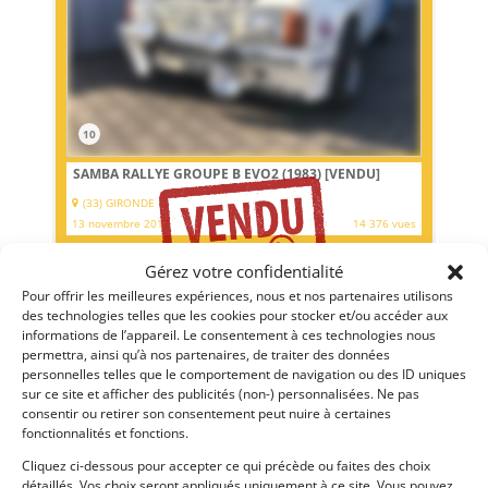
10
SAMBA RALLYE GROUPE B EVO2 (1983)
[VENDU]
(33) GIRONDE
13 novembre 2017
14 376 vues
Vends TALBOT SAMBA RALLYE 1983 Arceaux, Baquet FIA,
Gérez votre confidentialité
Coupe circuit, Extincteur, Passeport technique historique
FFSA.
Pour offrir les meilleures expériences, nous et nos partenaires utilisons
des technologies telles que les cookies pour stocker et/ou accéder aux
informations de l’appareil. Le consentement à ces technologies nous
Vendu par : pessac-automobiles
permettra, ainsi qu’à nos partenaires, de traiter des données
personnelles telles que le comportement de navigation ou des ID uniques
sur ce site et afficher des publicités (non-) personnalisées. Ne pas
consentir ou retirer son consentement peut nuire à certaines
fonctionnalités et fonctions.
Cliquez ci-dessous pour accepter ce qui précède ou faites des choix
détaillés. Vos choix seront appliqués uniquement à ce site. Vous pouvez