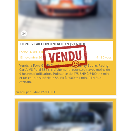
24
FORD GT 40 CONTINUATION
[VENDU]
LANAKEN (BELGIQUE)
13 novembre 2017
4 130 vues
Vends la Ford GT 40 Continuation du "Bailey Sports Racing
Cars". V8 Ford 331 ci fraîchement reconstruit avec moins de
9 heures d'utilisation. Puissance de 475 BHP à 6400 tr / min
et un couple supérieur 55 Mk à 4000 tr / min. PTH Sud
Africain.
Vendu par : Mike VAN THIEL