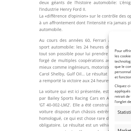
deux géants de l’histoire automobile: L’éni
l’industrie Henry Ford II.
La «différence d’opinion» sur le contrôle des o
à un affrontement dont l’intensité n’a jamais 
automobile.
Au cours des années 60, Ferrari avait domi
sport automobile: les 24 heures du Mans. Hen
Pour offri
tout son possible pour lui prendre cette couro
les cooki
forgé de multiples coopérations avec ce que 
technologi
que le com
mieux comme ingénieurs, motoristes et pilotes
personnal
Carol Shelby, Gulf Oil… Le résultat fu amer po
et fonctio
a remporté la victoire aux 24 heures du Mans, et 
Cliquez ci
La voiture qui est ici présentée, est une « cont
appliqués
retrait de
par Bailey Sports Racing Cars en Afrique du 
l’onglet d
‘GT 40-002-LM2’. Elle a été construite sur le
voiture dispose d’un châssis extrêmement ri
Statis
homologué, ce qui est chose rare dans une GT4
obligatoire. Le résultat est un véhicule sens
Market