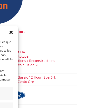
de
Mike VAN THIEL
l y a 9 ans)
elles que
ces
AUTO
es telles
GT Circuit FIA
(non-)
Sport Prototype
ionnalités
Continuations / Reconstructions
Sport Proto plus de 2L
GT40
ront
is le
Sebring Classic 12 Hour
,
Spa 6H
,
quant sur
Modena Cento Ore