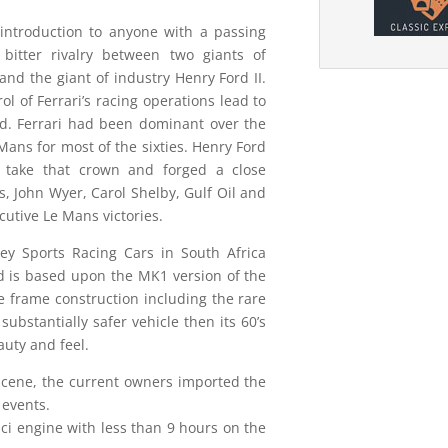
introduction to anyone with a passing
bitter rivalry between two giants of
and the giant of industry Henry Ford II.
ol of Ferrari’s racing operations lead to
d. Ferrari had been dominant over the
Mans for most of the sixties. Henry Ford
 take that crown and forged a close
s, John Wyer, Carol Shelby, Gulf Oil and
ecutive Le Mans victories.
ley Sports Racing Cars in South Africa
d is based upon the MK1 version of the
e frame construction including the rare
ubstantially safer vehicle then its 60’s
auty and feel.
 scene, the current owners imported the
 events.
 ci engine with less than 9 hours on the