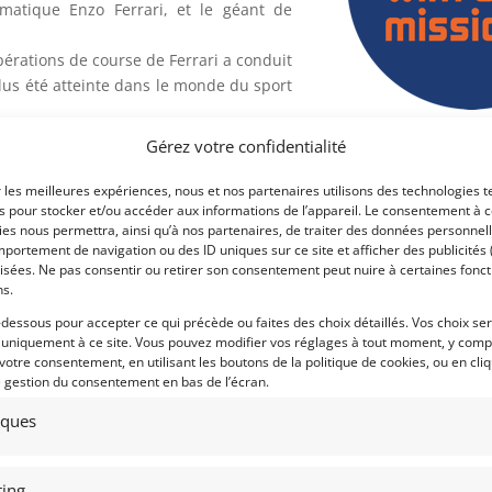
gmatique Enzo Ferrari, et le géant de
pérations de course de Ferrari a conduit
plus été atteinte dans le monde du sport
Gérez votre confidentialité
Voir les 132 annonces 
né sans partage l’épreuve majeure du
ry Ford de son coté était prêt à faire
Publié: 13 novembre 2017 (i
r les meilleures expériences, nous et nos partenaires utilisons des technologies t
nne. pour ce faire, il a créé un team et
es pour stocker et/ou accéder aux informations de l’appareil. Le consentement à 
Catégorie :
l’Angleterre et les USA proposaient de
es nous permettra, ainsi qu’à nos partenaires, de traiter des données personnell
portement de navigation ou des ID uniques sur ce site et afficher des publicités 
: Eric Broadley de Lola Cars, John Wyer,
isées. Ne pas consentir ou retirer son consentement peut nuire à certaines fonct
ur Ferrari: 4 fois consécutivement, Ford
ns.
4 fois il l’a fait avec la Ford GT 40.
-dessous pour accepter ce qui précède ou faites des choix détaillés. Vos choix se
inuation ». Elle a été construite en 1996
 uniquement à ce site. Vous pouvez modifier vos réglages à tout moment, y compr
Eligibilités :
 votre consentement, en utilisant les boutons de la politique de cookies, ou en cli
Sud, et elle porte le numéro de châssis
e gestion du consentement en bas de l’écran.
 modèle de la version MK1 de la GT40. La
Marque :
gide, comprenant un arceau de sécurité
tiques
0, mais qui risque de devenir très vite
iblement plus sûr que son noble ancêtre
ing