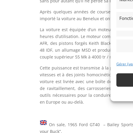
sans pour autant qu’il ne perde sa beauté et s
Après quelques années de course en Afrique 
Foncti
importé la voiture au Benelux et ont particip
La voiture est équipée d’un moteur 331 ci f
heures d’utilisation. Le moteur comprend un vi
AFR, des pistons forgés Keith Black, des tig
48 IDF, un allumage MSD et produit une puis
couple supérieur 55 Mk à 4000 tr / min.
Gérer {ve
Cette puissance est transmise à la piste grâce
vitesses et à des joints homocinétiques surél
voiture est livrée avec une boîte de vitesses
de ravitaillement, des carrosseries de recha
outils nécessaires pour la conduire de maniè
en Europe ou au-delà.
On sale, 1965 Ford GT40 – Bailey Sports
your Buck”.