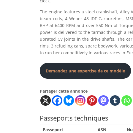
clock.
The engine features a steel crankshaft, Alloy 
beam rods, 4 Weber 48 IDF Carburetors, MSD
BHP at 6400 RPM and over 550 Nm of Torque 
power is delivered to the tarmac through a r
uprated CV joints in the drive shafts. The ca
rims, 3 refueling cans, spare bodywork, various
to run her competitively in various races in E
Demandez une expertise de ce modèle
Partager cette annonce
Passeports techniques
Passeport
ASN
Nu