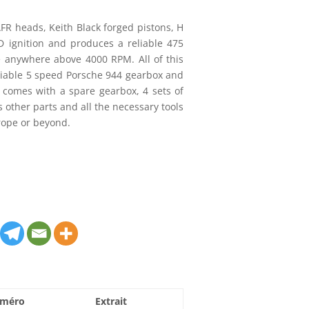
AFR heads, Keith Black forged pistons, H
 ignition and produces a reliable 475
anywhere above 4000 RPM. All of this
eliable 5 speed Porsche 944 gearbox and
r comes with a spare gearbox, 4 sets of
 other parts and all the necessary tools
urope or beyond.
méro
Extrait