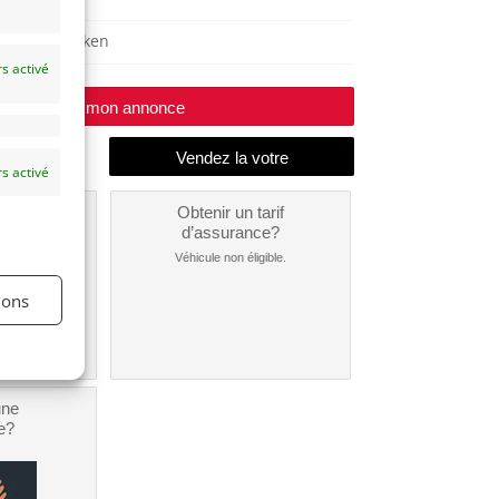
GT40
Lanaken
s activé
Modifier mon annonce
s activé
un
Obtenir un tarif
nt ?
d’assurance?
nible...
Véhicule non éligible.
ions
une
e?