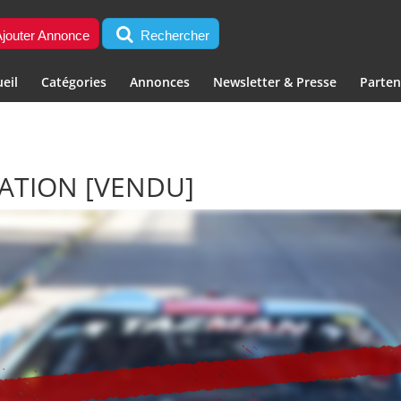
jouter Annonce
Rechercher
eil
Catégories
Annonces
Newsletter & Presse
Parten
UATION
[VENDU]