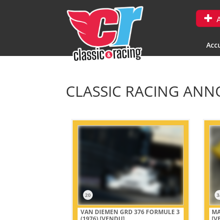
A
Accu
CLASSIC RACING ANNO
20
3
VAN DIEMEN GRD 376 FORMULE 3
MA
(1976)
[VENDU]
[V