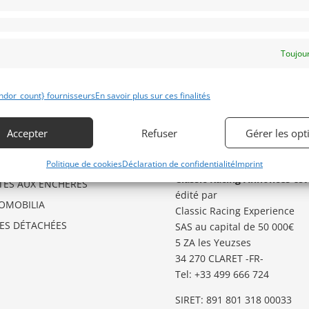
Toujour
ndor_count} fournisseurs
En savoir plus sur ces finalités
ÉGORIES D’ANNONCES
GARDER LE CONTACT
O
Besoin d’aide ?
Accepter
Refuser
Gérer les opt
Contactez notre service
GSTER
Annonces
.
TO
Politique de cookies
Déclaration de confidentialité
Imprint
Classic Racing Annonces
est
TES AUX ENCHERES
édité par
OMOBILIA
Classic Racing Experience
CES DÉTACHÉES
SAS au capital de 50 000€
5 ZA les Yeuzses
34 270 CLARET -FR-
Tel: ‭+33 499 666 724‬
SIRET: 891 801 318 00033