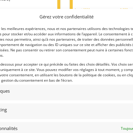
4 mai 2021
2 880 vu
ai 2021
1 944 vues
Gérez votre confidentialité
Vends rare BMW 2002 Turbo de 1974.
ds Maserati 3500 GT FIA de 1961.
Livrée neuve en Allemagne, peinture
ture de course depuis les années
refaite il y a des années, aucune trace
r les meilleures expériences, nous et nos partenaires utilisons des technologies t
 Bien documentée. Tous les
de rouille ou de réparation. Toit
ipements de sécurité sont à jour.
es pour stocker et/ou accéder aux informations de l’appareil. Le consentement à 
ouvrant, jantes alu, sièges Recaro
 rareté sur les circuits.
d'époque, intérieur en très bon état.
es nous permettra, ainsi qu’à nos partenaires, de traiter des données personnell
Certificat BMW.
portement de navigation ou des ID uniques sur ce site et afficher des publicités 
isées. Ne pas consentir ou retirer son consentement peut nuire à certaines fonct
ns.
-dessous pour accepter ce qui précède ou faites des choix détaillés. Vos choix se
 par : Albion Motorcars
Vendu par : Albion Motorcars
 uniquement à ce site. Vous pouvez modifier vos réglages à tout moment, y compr
 votre consentement, en utilisant les boutons de la politique de cookies, ou en cli
e gestion du consentement en bas de l’écran.
tiques
ing
onnalités
Toujour