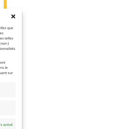
es
elles que
ces
es telles
(non-)
ionnalités
ront
is le
quant sur
s activé