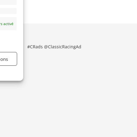
s activé
#CRads @ClassicRacingAd
ions