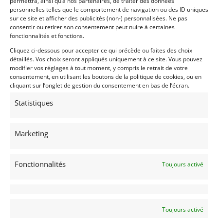
permettra, ainsi qu’à nos partenaires, de traiter des données
puissent avoir été installés à l’époque, mais
personnelles telles que le comportement de navigation ou des ID uniques
parfaitement adaptés à cette voiture. La Turbo est
sur ce site et afficher des publicités (non-) personnalisées. Ne pas
consentir ou retirer son consentement peut nuire à certaines
livrée avec un BMW Classic Zertifikat, confirmant
fonctionnalités et fonctions.
qu’elle correspond à la norme et qu’il s’agit bien
d’une véritable Turbo d’usine. Cette superbe BMW
Cliquez ci-dessous pour accepter ce qui précède ou faites des choix
détaillés. Vos choix seront appliqués uniquement à ce site. Vous pouvez
2002 Turbo a encore une immatriculation allemande
modifier vos réglages à tout moment, y compris le retrait de votre
et est prête pour une utilisation immédiate.
consentement, en utilisant les boutons de la politique de cookies, ou en
cliquant sur l’onglet de gestion du consentement en bas de l’écran.
Demandez une expertise de ce modèle
Statistiques
Partager cette annonce
Marketing
Fonctionnalités
Toujours activé
Voir les 76 annonces de
Albion Motorcars
Toujours activé