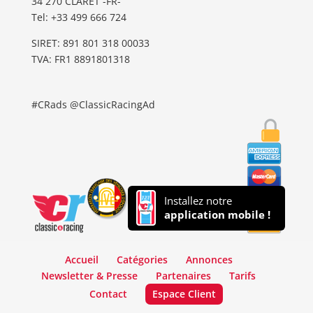
34 270 CLARET -FR-
Tel: ‭+33 499 666 724‬
SIRET: 891 801 318 00033
TVA: FR1 8891801318
#CRads @ClassicRacingAd
Installez notre
application mobile !
Accueil
Catégories
Annonces
Newsletter & Presse
Partenaires
Tarifs
Contact
Espace Client