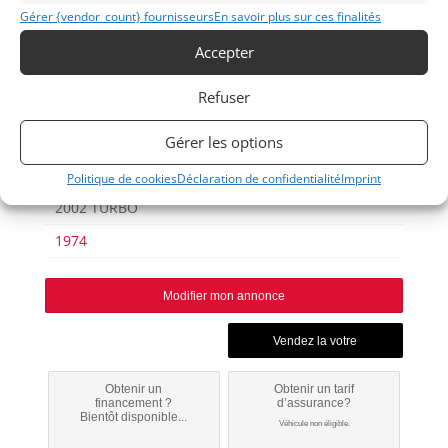
Publié: 4 mai 2021 (il y a 5 ans)
Gérer {vendor_count} fournisseurs
En savoir plus sur ces finalités
AUTO
Accepter
Voitures de collection
Allemandes
Refuser
Gérer les options
Politique de cookies
Déclaration de confidentialité
Imprint
2002 TURBO
1974
Modifier mon annonce
Obtenir un
Obtenir un tarif
financement ?
d’assurance?
Bientôt disponible...
Véhicule non éligible.