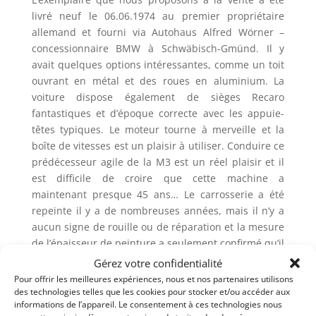
livré neuf le 06.06.1974 au premier propriétaire
allemand et fourni via Autohaus Alfred Wörner –
concessionnaire BMW à Schwäbisch-Gmünd. Il y
avait quelques options intéressantes, comme un toit
ouvrant en métal et des roues en aluminium. La
voiture dispose également de sièges Recaro
fantastiques et d’époque correcte avec les appuie-
têtes typiques. Le moteur tourne à merveille et la
boîte de vitesses est un plaisir à utiliser. Conduire ce
prédécesseur agile de la M3 est un réel plaisir et il
est difficile de croire que cette machine a
maintenant presque 45 ans… Le carrosserie a été
repeinte il y a de nombreuses années, mais il n’y a
aucun signe de rouille ou de réparation et la mesure
de l’épaisseur de peinture a seulement confirmé qu’il
s’agit d’une voiture très solide sans aucun signe de
Gérez votre confidentialité
remplissage ou de réparation louche. L’intérieur
Pour offrir les meilleures expériences, nous et nos partenaires utilisons
semble être dans un état complètement original,
des technologies telles que les cookies pour stocker et/ou accéder aux
informations de l’appareil. Le consentement à ces technologies nous
bien que les excellents sièges avant en cuir Recaro