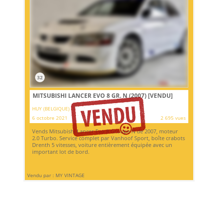
32
MITSUBISHI LANCER EVO 8 GR. N (2007)
[VENDU]
HUY (BELGIQUE)
6 octobre 2021
2 695 vues
Vends Mitsubishi Lancer Evo 8 Groupe N de 2007, moteur
2.0 Turbo. Service complet par Vanhoof Sport, boîte crabots
Drenth 5 vitesses, voiture entièrement équipée avec un
important lot de bord.
Vendu par : MY VINTAGE