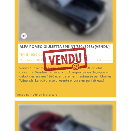
37
ALFA ROMEO GIULIETTA SPRINT 750 (1958)
[VENDU]
TEMSE (BELGIQUE)
11 octobre 2021
1 432 vues
Vends Alfa Romeo Giulietta Sprint 750 de 1958, en état
concours! Vendue neuve aux USA, importée en Belgique au
début des années 1990 et entièrement restaurée par Charles
Wijnands. La voiture se présente encore en parfait état!
Vendu par : Albion Motorcars