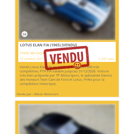
34
LOTUS ELAN FIA (1965)
[VENDU]
TEMSE (BELGIQUE)
12 octobre 2021
2 247 vues
Vends Lotus Elan FIA de 1965, spécification 26R très
compétitive, PTH FIA valable jusqu'au 31/12/2026. Voiture
très bien préparée par TP Motorsport, le spécialiste Danois
des moteurs Twin Cam de Ford et Lotus. Prête pour la
compétition historique.
Vendu par : Albion Motorcars