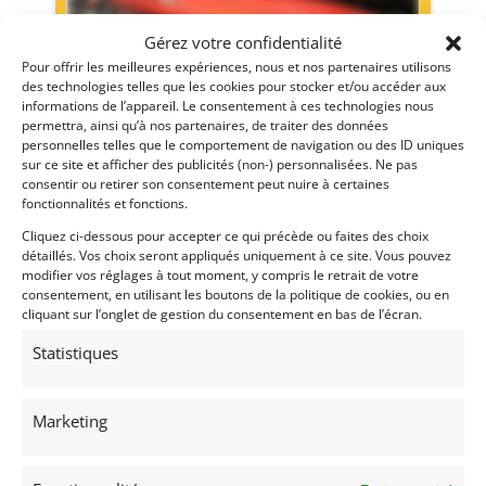
Gérez votre confidentialité
Pour offrir les meilleures expériences, nous et nos partenaires utilisons
des technologies telles que les cookies pour stocker et/ou accéder aux
informations de l’appareil. Le consentement à ces technologies nous
permettra, ainsi qu’à nos partenaires, de traiter des données
personnelles telles que le comportement de navigation ou des ID uniques
12
sur ce site et afficher des publicités (non-) personnalisées. Ne pas
consentir ou retirer son consentement peut nuire à certaines
AUSTIN HEALEY 100/6 (1958)
[VENDU]
fonctionnalités et fonctions.
MONACO (MONACO)
Cliquez ci-dessous pour accepter ce qui précède ou faites des choix
9 octobre 2021
231 vues
détaillés. Vos choix seront appliqués uniquement à ce site. Vous pouvez
Vends Austin Healey 100/6 du 01/01/1958. jamais été
modifier vos réglages à tout moment, y compris le retrait de votre
restaurée. Très bon état d'origine, présentant une splendide
consentement, en utilisant les boutons de la politique de cookies, ou en
patine. Pour plus de renseignements, Merci de prendre
cliquant sur l’onglet de gestion du consentement en bas de l’écran.
contact avec nous.
Statistiques
Vendu par : DPM Motors
Marketing