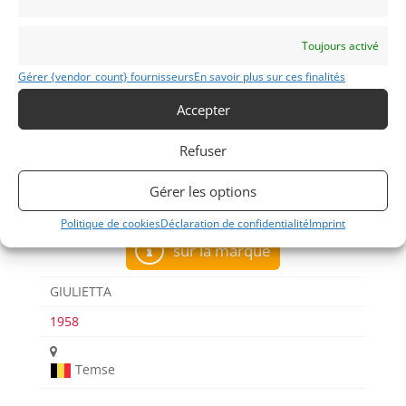
Voir les 76 annonces de
Albion Motorcars
Publié: 11 octobre 2021 (il y a 5 ans)
Toujours activé
AUTO
Gérer {vendor_count} fournisseurs
En savoir plus sur ces finalités
Voitures de collection
Italiennes
Accepter
Refuser
Gérer les options
Politique de cookies
Déclaration de confidentialité
Imprint
sur la marque
GIULIETTA
1958
Temse