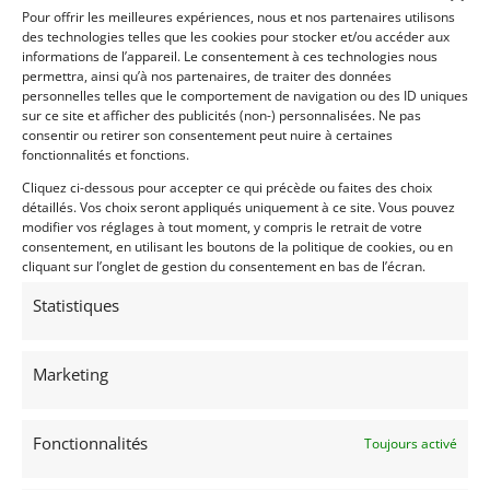
des papiers belges.
Pour offrir les meilleures expériences, nous et nos partenaires utilisons
des technologies telles que les cookies pour stocker et/ou accéder aux
Il s’agit d’un premier modèle souhaitable de « 1ère
informations de l’appareil. Le consentement à ces technologies nous
permettra, ainsi qu’à nos partenaires, de traiter des données
série » (avec les petits feux arrière) et est éligible à la
personnelles telles que le comportement de navigation ou des ID uniques
Mille Miglia. L’intérêt pour ces petites Alfas s’est
sur ce site et afficher des publicités (non-) personnalisées. Ne pas
considérablement accru ces dernières années, et il
consentir ou retirer son consentement peut nuire à certaines
est rare d’en trouver une dans cet état
fonctionnalités et fonctions.
impeccablement restauré. Un excellent ajout à toute
Cliquez ci-dessous pour accepter ce qui précède ou faites des choix
collection importante.
détaillés. Vos choix seront appliqués uniquement à ce site. Vous pouvez
modifier vos réglages à tout moment, y compris le retrait de votre
consentement, en utilisant les boutons de la politique de cookies, ou en
Demandez une expertise de ce modèle
cliquant sur l’onglet de gestion du consentement en bas de l’écran.
Statistiques
Partager cette annonce
Marketing
Fonctionnalités
Toujours activé