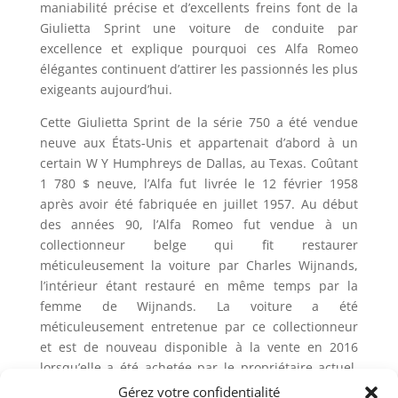
maniabilité précise et d’excellents freins font de la
Giulietta Sprint une voiture de conduite par
excellence et explique pourquoi ces Alfa Romeo
élégantes continuent d’attirer les passionnés les plus
exigeants aujourd’hui.
Cette Giulietta Sprint de la série 750 a été vendue
neuve aux États-Unis et appartenait d’abord à un
certain W Y Humphreys de Dallas, au Texas. Coûtant
1 780 $ neuve, l’Alfa fut livrée le 12 février 1958
après avoir été fabriquée en juillet 1957. Au début
des années 90, l’Alfa Romeo fut vendue à un
collectionneur belge qui fit restaurer
méticuleusement la voiture par Charles Wijnands,
l’intérieur étant restauré en même temps par la
femme de Wijnands. La voiture a été
méticuleusement entretenue par ce collectionneur
et est de nouveau disponible à la vente en 2016
lorsqu’elle a été achetée par le propriétaire actuel.
Elle est encore en état concours, et est livrée avec
Gérez votre confidentialité