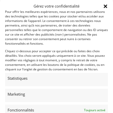
Gérez votre confidentialité
Pour offrir les meilleures expériences, nous et nos partenaires utilisons
des technologies telles que les cookies pour stocker et/ou accéder aux
informations de l’appareil. Le consentement à ces technologies nous
permettra, ainsi qu’à nos partenaires, de traiter des données
12
personnelles telles que le comportement de navigation ou des ID uniques
sur ce site et afficher des publicités (non-) personnalisées. Ne pas
CHEVROLET CORVETTE GREENWOOD TRIBUTE (1975)
consentir ou retirer son consentement peut nuire à certaines
[VENDU]
fonctionnalités et fonctions.
LA JOLLA (ETATS-UNIS (USA))
Cliquez ci-dessous pour accepter ce qui précède ou faites des choix
13 septembre 2021
2 224 vues
détaillés. Vos choix seront appliqués uniquement à ce site. Vous pouvez
Vends Corvette Greenwood Tribute. Construite aux USA par
modifier vos réglages à tout moment, y compris le retrait de votre
les spécialistes de la marque. Magnifique, fiable et très
consentement, en utilisant les boutons de la politique de cookies, ou en
performante, avec une très grande éligibilité.
cliquant sur l’onglet de gestion du consentement en bas de l’écran.
Statistiques
Vendu par : Grand Prix Classics
Marketing
Fonctionnalités
Toujours activé