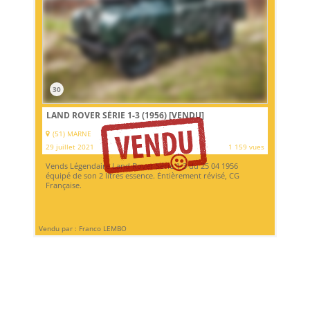
30
LAND ROVER SÉRIE 1-3 (1956)
[VENDU]
(51) MARNE
29 juillet 2021
1 159 vues
Vends Légendaire Land Rover Série 1-3 du 25 04 1956
équipé de son 2 litres essence. Entièrement révisé, CG
Française.
Vendu par : Franco LEMBO