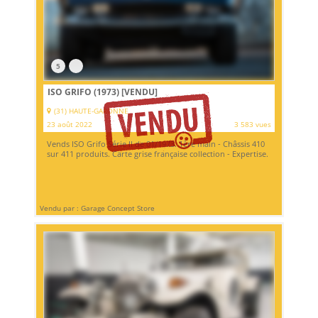
5
ISO GRIFO (1973)
[VENDU]
(31) HAUTE-GARONNE
23 août 2022
3 583 vues
Vends ISO Grifo Série II de 01/1973. 1ère main - Châssis 410
sur 411 produits. Carte grise française collection - Expertise.
Vendu par : Garage Concept Store