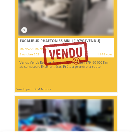
5
EXCALIBUR PHAETON SS MKIII (1979)
[VENDU]
MONACO (MONACO)
9 octobre 2021
1 678 vues
Vends Vends Escalier Phaeton SS MkIII de 1979. 60 000 Km
au compteur. Excellent état. Prête à prendre la route.
Vendu par : DPM Motors