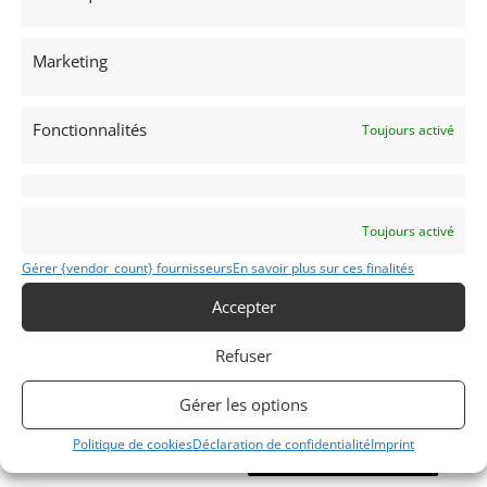
Publié: 9 octobre 2021 (il y a 5 ans)
AUTO
Marketing
Voitures de collection
Américaines
Fonctionnalités
Toujours activé
Toujours activé
PHAETON SS
Gérer {vendor_count} fournisseurs
En savoir plus sur ces finalités
1979
Accepter
MONACO
Refuser
Gérer les options
Modifier mon annonce
Politique de cookies
Déclaration de confidentialité
Imprint