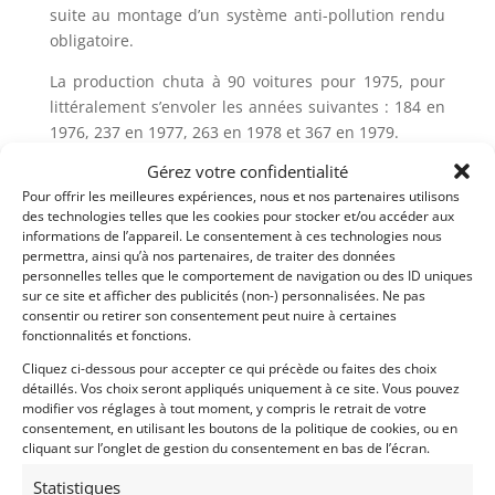
suite au montage d’un système anti-pollution rendu
obligatoire.
La production chuta à 90 voitures pour 1975, pour
littéralement s’envoler les années suivantes : 184 en
1976, 237 en 1977, 263 en 1978 et 367 en 1979.
Gérez votre confidentialité
Demandez une expertise de ce modèle
Pour offrir les meilleures expériences, nous et nos partenaires utilisons
des technologies telles que les cookies pour stocker et/ou accéder aux
informations de l’appareil. Le consentement à ces technologies nous
permettra, ainsi qu’à nos partenaires, de traiter des données
Partager cette annonce
personnelles telles que le comportement de navigation ou des ID uniques
sur ce site et afficher des publicités (non-) personnalisées. Ne pas
consentir ou retirer son consentement peut nuire à certaines
fonctionnalités et fonctions.
Cliquez ci-dessous pour accepter ce qui précède ou faites des choix
détaillés. Vos choix seront appliqués uniquement à ce site. Vous pouvez
modifier vos réglages à tout moment, y compris le retrait de votre
consentement, en utilisant les boutons de la politique de cookies, ou en
cliquant sur l’onglet de gestion du consentement en bas de l’écran.
Voir les 224 annonces de
DPM Motors
Statistiques