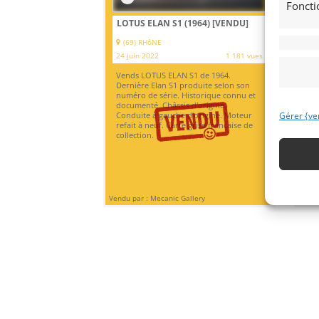
Foncti
AL
LOTUS ELAN S1 (1964)
[VENDU]
JU
(69) RHôNE
REI
24 juin 2022
1 181 vues
9 j
Vends LOTUS ELAN S1 de 1964.
Ven
Dernière Elan S1 produite selon son
de 
numéro de série. Historique connu et
Fra
documenté. Châssis d'origine.
en 
Gérer {ve
Conduite à gauche d'origine. Moteur
exp
refait à neuf. Carte grise française de
gar
collection.
Vendu par : Mecanic Gallery
Vendu