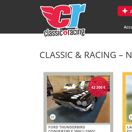
A
Accu
CLASSIC & RACING – 
42 200
€
31
2
FORD THUNDERBIRD
LA
CONVERTIBLE 390CI (1965)
ES