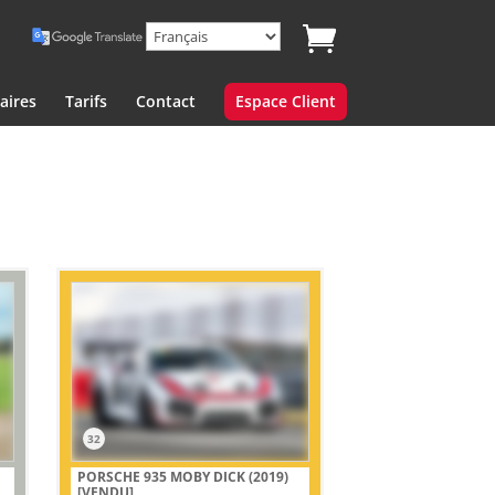
aires
Tarifs
Contact
Espace Client
32
PORSCHE 935 MOBY DICK (2019)
[VENDU]