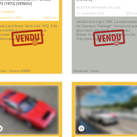
72 (1972)
[VENDU]
BICESTER (ROYAUME-UNI (UK))
51) MARNE
21 novembre 2022
859 vu
novembre 2022
1 642 vues
Vends Ford Capri 1981. La copie exact
ds Land Rover Serie 3 de 1972. Très
de l'iconque "Fabergé". Construite au
e modèle 6 Cylindres essence.
plus hauts standards du nouveau
riolet. restauré à neuf. Plus
British Touring car. Specifications FIA.
nformations sur demande.
Très belle éligibilité.
 par : Franco LEMBO
Vendu par : jonny
4
15