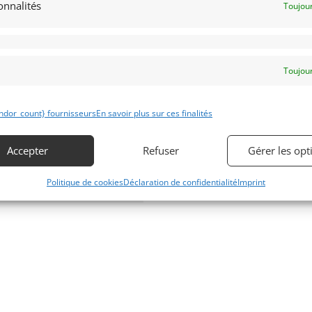
onnalités
Toujour
FA ROMEO DUETTO 1300
NIOR (1968)
[VENDU]
MS (FRANCE)
uin 2022
896 vues
Toujour
ds Alfa Romeo Duetto 1300 junior
1968. Rare modèle d’origine
nçaise, restauré depuis coque nue
2016, dossier facture complet,
ndor_count} fournisseurs
En savoir plus sur ces finalités
ertisée, contrôle technique vierge,
antie 6 mois.
Accepter
Refuser
Gérer les opt
Politique de cookies
Déclaration de confidentialité
Imprint
 par : Franco LEMBO