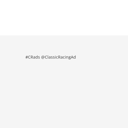
#CRads @ClassicRacingAd