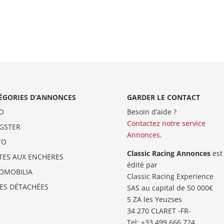
ÉGORIES D’ANNONCES
GARDER LE CONTACT
O
Besoin d’aide ?
Contactez notre service
GSTER
Annonces
.
TO
Classic Racing Annonces
est
TES AUX ENCHERES
édité par
OMOBILIA
Classic Racing Experience
CES DÉTACHÉES
SAS au capital de 50 000€
5 ZA les Yeuzses
34 270 CLARET -FR-
Tel: ‭+33 499 666 724‬