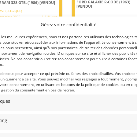
FORD GALAXIE R-CODE (1963)
RRARI 328 GTB. (1986)
[VENDU]
[VENDU]
SE (BELGIQUE)
ovembre 2022
1 418 vues
19 août 2022
1 741 vu
Gérez votre confidentialité
ds Ferrari 328 GTB (1986).
Vends Ford Galaxie R-Code de 1963.
torique limpide. Etat irréprochable.
Voiture originale de l'équipe de cours
torique lipide. Carlet. Idéale pour
r les meilleures expériences, nous et nos partenaires utilisons des technologies t
Ex-Willment, châssis 3N66R143030,
trer dans l'univers du cheval cabré.
immatriculation britannique BML 9A.
es pour stocker et/ou accéder aux informations de l’appareil. Le consentement à 
Cette auto légendaire a remporté le
es nous permettra, ainsi qu’à nos partenaires, de traiter des données personnell
British Saloon Championship et fut
portement de navigation ou des ID uniques sur ce site et afficher des publicités 
pilotée par Jack Sears, Graham Hill,
isées. Ne pas consentir ou retirer son consentement peut nuire à certaines fonct
Frank Gardner, Paul Hawkins et Bob..
ns.
-dessous pour accepter ce qui précède ou faites des choix détaillés. Vos choix se
 par : Albion Motorcars
Vendu par : Mike VAN THIEL
 uniquement à ce site. Vous pouvez modifier vos réglages à tout moment, y compr
 votre consentement, en utilisant les boutons de la politique de cookies, ou en cli
e gestion du consentement en bas de l’écran.
tiques
ing
1