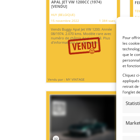
APAL JET VW 1200CC (1974)
FE
[VENDU]
TEM
HUY (BELGIQUE)
4 n
15 novembre 2022
1 384 vues
Ven
Vends Buggy Apal Jet VW 1200. Année
His
08/1974. 2.070 kms. Modèle rare avec
His
Pour offri
numéro de châssis Apal certifié. Plus
ren
d'informations sur demande.
les cooki
technologi
que le com
personnal
et fonctio
Cliquez ci
Vendu par : MY VINTAGE
Vendu
appliqués
retrait de
l’onglet d
Statis
Market
32
2