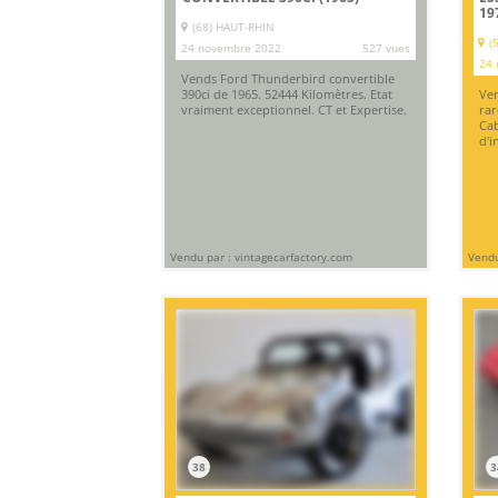
19
(68) HAUT-RHIN
(
24 novembre 2022
527 vues
24 
Vends Ford Thunderbird convertible
390ci de 1965. 52444 Kilomètres. Etat
Ven
vraiment exceptionnel. CT et Expertise.
rar
Cab
d'i
Vendu par : vintagecarfactory.com
Vendu
38
3