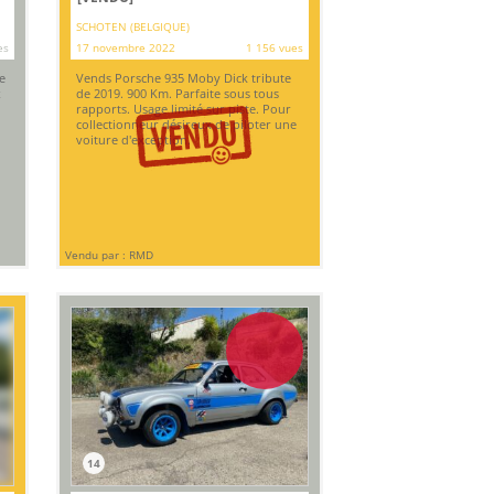
SCHOTEN (BELGIQUE)
es
17 novembre 2022
1 156 vues
e
Vends Porsche 935 Moby Dick tribute
x
de 2019. 900 Km. Parfaite sous tous
rapports. Usage limité sur piste. Pour
collectionneur désireux de piloter une
voiture d'exception.
Vendu par : RMD
14