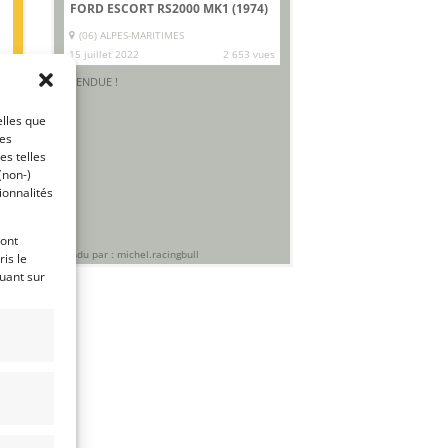
FORD ESCORT RS2000 MK1 (1974)
(06) ALPES-MARITIMES
15 juillet 2022
2 653 vues
es
VENDUE !
e
elles que
ces
es telles
(non-)
ionnalités
.
ront
Vendu par : michel.racingbull
is le
quant sur