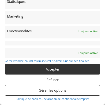
Voir l'annonce de
vintagecarfactory.com
Statistiques
Publié: 24 novembre 2022 (il y a 4 ans)
AUTO
Marketing
Voitures de collection
Américaines
Fonctionnalités
Toujours activé
THUNDERBIRD
Toujours activé
1965
Gérer {vendor_count} fournisseurs
En savoir plus sur ces finalités
Accepter
Guebwiller
(68) Haut-Rhin
Voir sur la carte
Refuser
Modifier mon annonce
Gérer les options
Politique de cookies
Déclaration de confidentialité
Imprint
Contacter le vendeur par mail