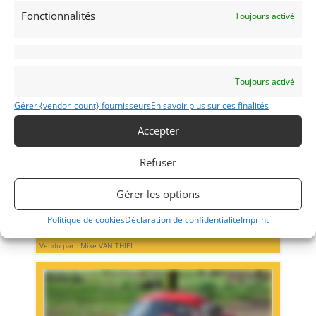
Fonctionnalités
Toujours activé
Toujours activé
Gérer {vendor_count} fournisseurs
En savoir plus sur ces finalités
15
Accepter
FORD MUSTANG « SHELBY » 1964 (1964)
[VENDU]
(BELGIUM)
Refuser
3 mars 2024
1 465 vues
Vends Ford Mustang "Shelby" 1964. Voiture du rallye Pékin-
Paris. Eligible pour tous les grands rallyes ou route rapide.
Gérer les options
Immatriculée en Allemagne. Prix raisonnable !
Politique de cookies
Déclaration de confidentialité
Imprint
Vendu par : Mike VAN THIEL