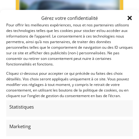
Gérez votre confidentialité
Pour offrir les meilleures expériences, nous et nos partenaires utilisons
des technologies telles que les cookies pour stocker et/ou accéder aux
informations de l’appareil. Le consentement à ces technologies nous
permettra, ainsi qu’à nos partenaires, de traiter des données
personnelles telles que le comportement de navigation ou des ID uniques
sur ce site et afficher des publicités (non-) personnalisées. Ne pas
ALPHI T10 GRAND PRIX. EX-SERGE POZZOLI (1929)
[VENDU]
consentir ou retirer son consentement peut nuire à certaines
fonctionnalités et fonctions.
TEMSE (BELGIQUE)
4 mars 2024
1 035 vues
Cliquez ci-dessous pour accepter ce qui précède ou faites des choix
détaillés. Vos choix seront appliqués uniquement à ce site. Vous pouvez
Alphi T10 grand prix 1929. Ex-Serge Pozzoli. Voiture unique.
modifier vos réglages à tout moment, y compris le retrait de votre
Plus de renseignements sur demande.
consentement, en utilisant les boutons de la politique de cookies, ou en
cliquant sur l’onglet de gestion du consentement en bas de l’écran.
Vendu par : Albion Motorcars
Statistiques
Marketing