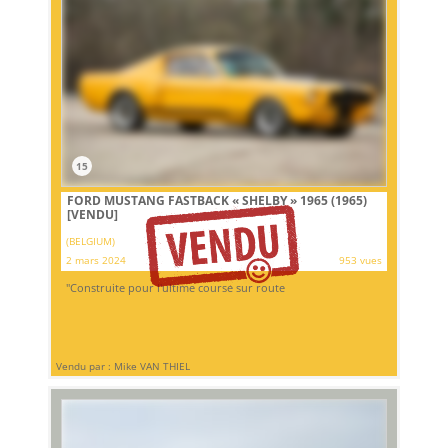
15
FORD MUSTANG FASTBACK « SHELBY » 1965 (1965)
[VENDU]
(BELGIUM)
2 mars 2024
953 vues
"Construite pour l'ultime course sur route
Vendu par : Mike VAN THIEL