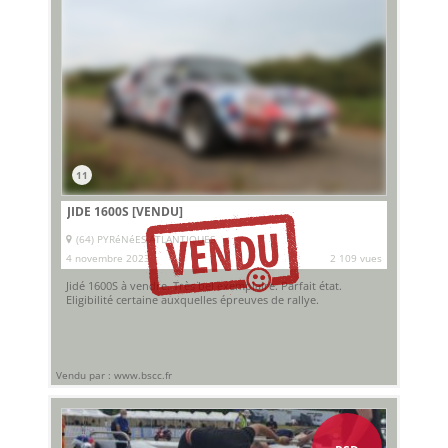
11
JIDE 1600S
[VENDU]
(64) PYRéNéES-ATLANTIQUES
4 novembre 2023
2 109 vues
Jidé 1600S à vendre. Très bel exemplaire. Parfait état.
Eligibilité certaine auxquelles épreuves de rallye.
Vendu par : www.bscc.fr