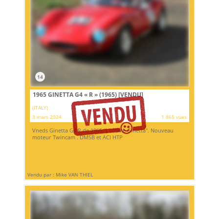
14
1965 GINETTA G4 « R » (1965)
[VENDU]
(ITALY)
3 mars 2024
1 865 vues
Vneds Ginetta G4 R de 1965."L'ultime Ginetta". Nouveau
moteur Twincam . DMSB et ACI HTP
Vendu par : Mike VAN THIEL