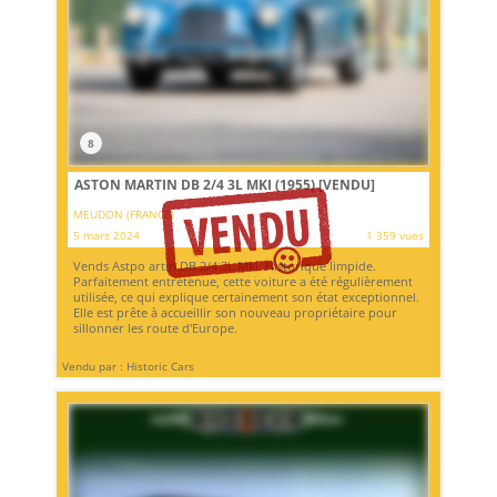
8
ASTON MARTIN DB 2/4 3L MKI (1955)
[VENDU]
MEUDON (FRANCE)
5 mars 2024
1 359 vues
Vends Astpo artin DB 2/4 3L MkI. Historique limpide.
Parfaitement entretenue, cette voiture a été régulièrement
utilisée, ce qui explique certainement son état exceptionnel.
Elle est prête à accueillir son nouveau propriétaire pour
sillonner les route d'Europe.
Vendu par : Historic Cars