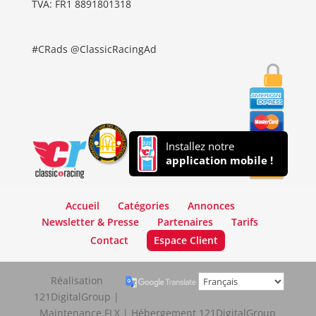
TVA: FR1 8891801318
#CRads @ClassicRacingAd
Installez notre
application mobile !
Accueil
Catégories
Annonces
Newsletter & Presse
Partenaires
Tarifs
Contact
Espace Client
Réalisation
121DigitalGroup |
Maintenance FLX | Hébergement 121DigitalGroup