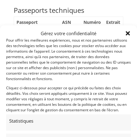
Passeports techniques
Passeport
ASN
Numéro
Extrait
Gérez votre confidentialité
Passeport
technique
F-7243
Pour offrir les meilleures expériences, nous et nos partenaires utilisons
international
des technologies telles que les cookies pour stocker et/ou accéder aux
(PTH)
informations de l’appareil. Le consentement à ces technologies nous
permettra, ainsi qu’à nos partenaires, de traiter des données
personnelles telles que le comportement de navigation ou des ID uniques
sur ce site et afficher des publicités (non-) personnalisées. Ne pas
consentir ou retirer son consentement peut nuire à certaines
fonctionnalités et fonctions.
Voir les 21 annonces de
WG British Racing
Cliquez ci-dessous pour accepter ce qui précède ou faites des choix
Publié: 6 septembre 2023 (il y a 3 ans)
détaillés. Vos choix seront appliqués uniquement à ce site. Vous pouvez
AUTO
modifier vos réglages à tout moment, y compris le retrait de votre
Sport Prototype
consentement, en utilisant les boutons de la politique de cookies, ou en
Sport Proto 2L
cliquant sur l’onglet de gestion du consentement en bas de l’écran.
2 Tours d'Horloge
,
CER 1
,
Le Mans Classic
,
Sport
Statistiques
Proto Cup
,
Classic 24 Hour Daytona