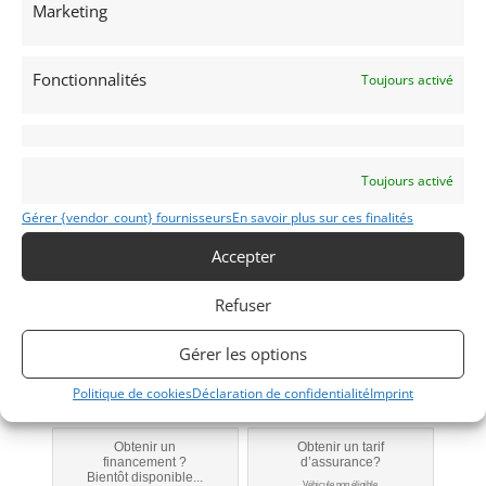
Marketing
T298
IR
Fonctionnalités
Toujours activé
1981
L'Isle Jourdain
Toujours activé
(32) Gers
Voir sur la carte
Gérer {vendor_count} fournisseurs
En savoir plus sur ces finalités
Modifier mon annonce
Accepter
Contacter le vendeur par mail
Refuser
Téléphone
Portable
Gérer les options
Politique de cookies
Déclaration de confidentialité
Imprint
Signaler vendu
Obtenir un
Obtenir un tarif
financement ?
d’assurance?
Bientôt disponible...
Véhicule non éligible.