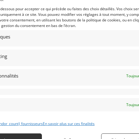
-dessous pour accepter ce qui précède ou faites des choix détaillés. Vos choix se
TON MARTIN V8 VANTAGE
ALPHI T10 GRAND PRIX. EX-SERG
ADSTER (2007)
[VENDU]
POZZOLI (1929)
[VENDU]
 uniquement à ce site. Vous pouvez modifier vos réglages à tout moment, y compr
 votre consentement, en utilisant les boutons de la politique de cookies, ou en cli
SE (BELGIQUE)
TEMSE (BELGIQUE)
e gestion du consentement en bas de l’écran.
mars 2024
1 179 vues
4 mars 2024
1 035 vu
tiques
on Martin V8 Vantage Roadster
Alphi T10 grand prix 1929. Ex-Serge
7. Boite mécanique 6. Première
Pozzoli. Voiture unique. Plus de
n. Seulement 21749 Km. L'une des
renseignements sur demande.
lleures disponibles sur le marché
ropéen.
ing
onnalités
Toujour
 par : Albion Motorcars
Vendu par : Albion Motorcars
Toujour
ndor_count} fournisseurs
En savoir plus sur ces finalités