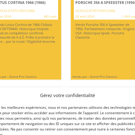
TUS CORTINA 1966 (1966)
PORSCHE 356 A SPEEDSTER (1956
JOLLA (ETATS-UNIS (USA))
LA JOLLA (ETATS-UNIS (USA))
ai 2024
482 vues
28 avril 2024
1 069 vu
ds Lotus Cortina de 1966 Châssis
Vends Porsche 356 A Speedster de
74FT59445. Historique limpide.
1956. Parfaitement restaurée. Origine
sé en compétition confirmé.
USA. Historique lipide. Porsche
taurée de A à Z. Prête à prendre la
Classiche.
te... par la route ! Eligibilité énorme.
 par : Grand Prix Classics
Vendu par : Grand Prix Classics
Gérez votre confidentialité
r les meilleures expériences, nous et nos partenaires utilisons des technologies t
es pour stocker et/ou accéder aux informations de l’appareil. Le consentement à 
es nous permettra, ainsi qu’à nos partenaires, de traiter des données personnell
portement de navigation ou des ID uniques sur ce site et afficher des publicités 
isées. Ne pas consentir ou retirer son consentement peut nuire à certaines fonct
0
ns.