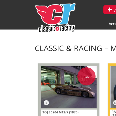
A
Accu
CLASSIC & RACING – M
PSD
5
6
RA
TOJ SC204 M12/7 (1976)
(1