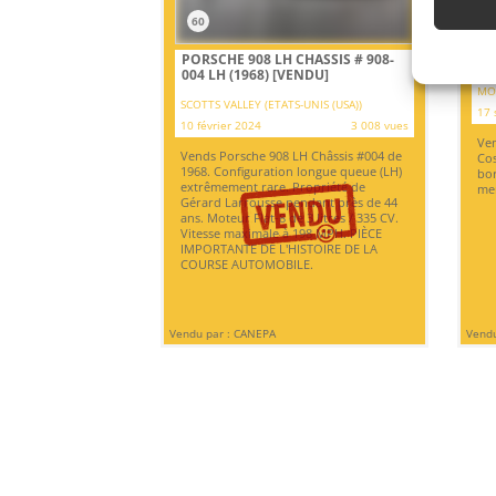
60
PORSCHE 908 LH CHASSIS # 908-
LO
004 LH (1968)
[VENDU]
MO
SCOTTS VALLEY (ETATS-UNIS (USA))
17 
10 février 2024
3 008 vues
Ven
Vends Porsche 908 LH Châssis #004 de
Cos
1968. Configuration longue queue (LH)
bor
extrêmement rare. Propriété de
mer
Gérard Larrousse pendant près de 44
ans. Moteur Flat-8 de 3 litres / 335 CV.
Vitesse maximale à 198 MPH. PIÈCE
IMPORTANTE DE L'HISTOIRE DE LA
COURSE AUTOMOBILE.
Vendu par : CANEPA
Vendu