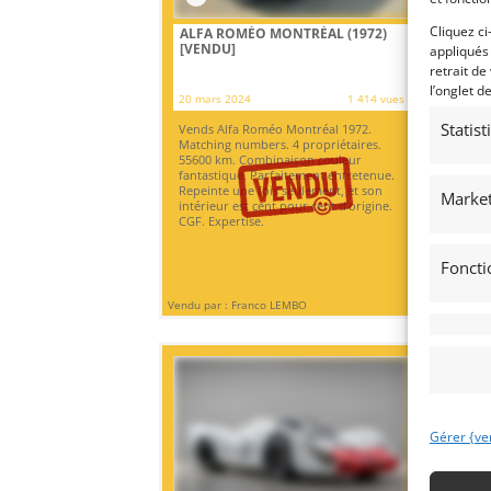
Cliquez ci
ALFA ROMÉO MONTRÉAL (1972)
AS
[VENDU]
RO
appliqués
retrait de
TEM
l’onglet d
20 mars 2024
1 414 vues
13 
Statis
Vends Alfa Roméo Montréal 1972.
Ast
Matching numbers. 4 propriétaires.
200
55600 km. Combinaison couleur
mai
fantastique. Parfaitement entretenue.
mei
Repeinte une fois seulement, et son
eu
Market
intérieur est cent pour cent d’origine.
CGF. Expertise.
Foncti
Vendu par : Franco LEMBO
Vendu
Gérer {ve