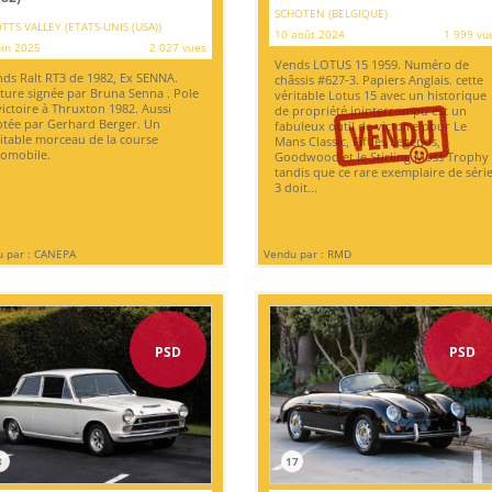
SCHOTEN (BELGIQUE)
TTS VALLEY (ETATS-UNIS (USA))
10 août 2024
1 999 vu
uin 2025
2 027 vues
Vends LOTUS 15 1959. Numéro de
ds Ralt RT3 de 1982, Ex SENNA.
châssis #627-3. Papiers Anglais. cette
ture signée par Bruna Senna . Pole
véritable Lotus 15 avec un historique
victoire à Thruxton 1982. Aussi
de propriété ininterrompu est un
otée par Gerhard Berger. Un
fabuleux outil de victoire pour Le
itable morceau de la course
Mans Classic, Fifties Legends,
omobile.
Goodwood et le Stirling Moss Trophy
tandis que ce rare exemplaire de séri
3 doit...
 par : CANEPA
Vendu par : RMD
PSD
PSD
8
17