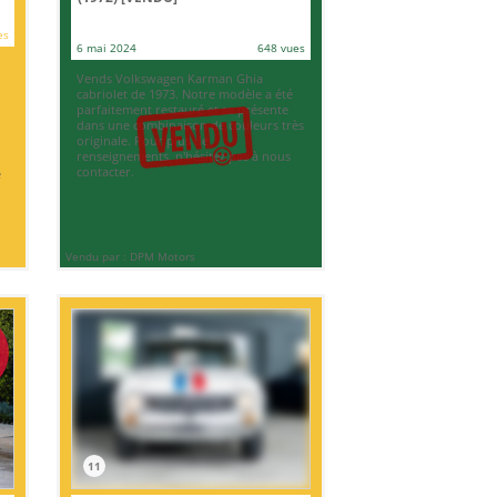
es
6 mai 2024
648 vues
Vends Volkswagen Karman Ghia
cabriolet de 1973. Notre modèle a été
parfaitement restauré et se présente
dans une combinaison de couleurs très
originale. Pour plus de
renseignements, n'hésitez pas à nous
contacter.
e
Vendu par : DPM Motors
11