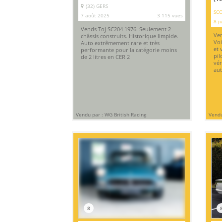
(32) GERS
SCO
7 août 2025
3 115 vues
8 j
Vends Toj SC204 1976. Seulement 2
Ven
châssis construits. Historique limpide.
Voi
Auto extrêmement rare et très
et 
performante pour la catégorie moins
pil
de 2 litres en CER 2
vér
aut
Vendu par : WG British Racing
Vendu
8