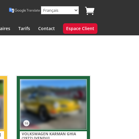
aires
Tarifs
Contact
Espace Client
16
VOLKSWAGEN KARMAN GHIA
]
(1972)
[VENDU]