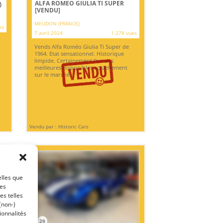
ALFA ROMEO GIULIA TI SUPER
)
[VENDU]
MEUDON (FRANCE)
es
7 avril 2024
1 278 vues
Vends Alfa Roméo Giulia Ti Super de
1964. Etat sensationnel. Historique
limpide. Certainement l'un des
meilleures disponibles actuellement
sur le marché.
Vendu par : Historic Cars
elles que
ces
es telles
(non-)
ionnalités
29