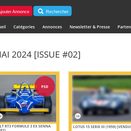
jouter Annonce
Rechercher
eil
Catégories
Annonces
Newsletter & Presse
Parten
AI 2024 [ISSUE #02]
PSD
6
39
LT RT3 FORMULE 3 EX SENNA
LOTUS 15 SERIE III (1959)
[VENDU
982)