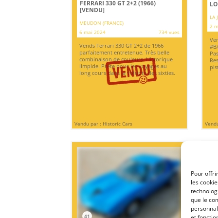
FERRARI 330 GT 2+2 (1966)
LO
[VENDU]
LA 
MEUDON (FRANCE)
2 m
6 mai 2024
734 vues
Ven
Vends Ferrari 330 GT 2+2 de 1966
#BA
parfaitement entretenue. Très belle
Pas
combinaison de couleurs. Historique
Res
limpide. Prête pour les voyages au
pis
long cours dans la volupté des sixties.
Vendu par : Historic Cars
Vendu
Pour offri
les cooki
technologi
que le com
personnal
41
4
et fonctio