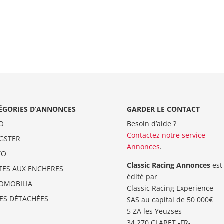
ÉGORIES D’ANNONCES
GARDER LE CONTACT
O
Besoin d’aide ?
Contactez notre service
GSTER
Annonces
.
TO
Classic Racing Annonces
est
TES AUX ENCHERES
édité par
OMOBILIA
Classic Racing Experience
CES DÉTACHÉES
SAS au capital de 50 000€
5 ZA les Yeuzses
34 270 CLARET -FR-