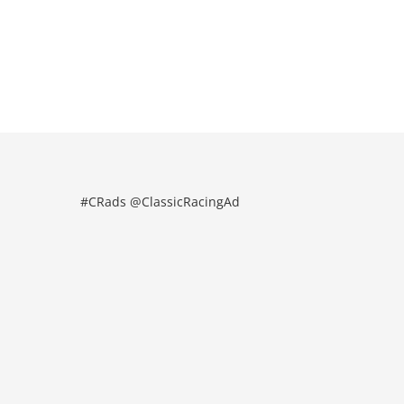
#CRads @ClassicRacingAd