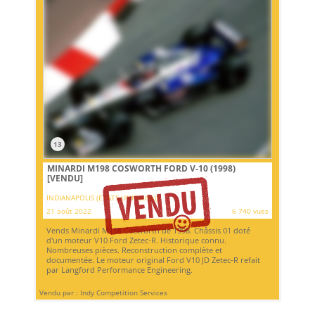
13
MINARDI M198 COSWORTH FORD V-10 (1998)
[VENDU]
INDIANAPOLIS (ETATS-UNIS (USA))
21 août 2022
6 740 vues
Vends Minardi M198 Cosworth de 1998. Châssis 01 doté
d'un moteur V10 Ford Zetec-R. Historique connu.
Nombreuses pièces. Reconstruction complète et
documentée. Le moteur original Ford V10 JD Zetec-R refait
par Langford Performance Engineering.
Vendu par : Indy Competition Services