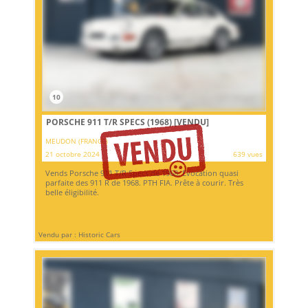
10
PORSCHE 911 T/R SPECS (1968)
[VENDU]
MEUDON (FRANCE)
21 octobre 2024
639 vues
Vends Porsche 911 T/R Specs de 1968. Evocation quasi
parfaite des 911 R de 1968. PTH FIA. Prête à courir. Très
belle éligibilité.
Vendu par : Historic Cars