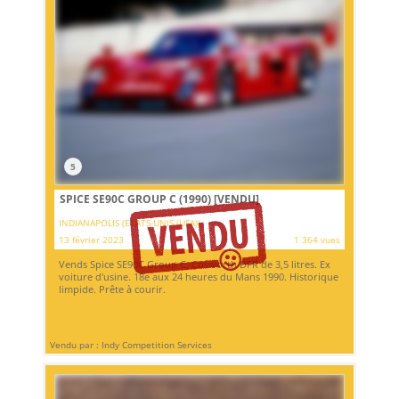
5
SPICE SE90C GROUP C (1990)
[VENDU]
INDIANAPOLIS (ETATS-UNIS (USA))
13 février 2023
1 364 vues
Vends Spice SE90C Group C, Cosworth DFR de 3,5 litres. Ex
voiture d'usine. 18e aux 24 heures du Mans 1990. Historique
limpide. Prête à courir.
Vendu par : Indy Competition Services