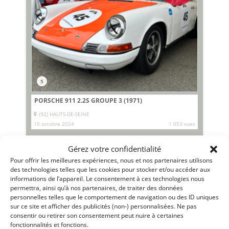
5
PORSCHE 911 2.2S GROUPE 3 (1971)
(92) HAUTS-DE-SEINE
10 octobre 2024
1 053 vues
Vends Porsche 911 1971. Refaite à neuf. PTH en règle. LM
Classic 2023. Immatriculée. Réfection complète. Seulement
Gérez votre confidentialité
100 km de rodage depuis - 55 000 euros de factures sur
demande. CG en règle.
Pour offrir les meilleures expériences, nous et nos partenaires utilisons
des technologies telles que les cookies pour stocker et/ou accéder aux
informations de l’appareil. Le consentement à ces technologies nous
Vendu par : jbc
permettra, ainsi qu’à nos partenaires, de traiter des données
personnelles telles que le comportement de navigation ou des ID uniques
sur ce site et afficher des publicités (non-) personnalisées. Ne pas
consentir ou retirer son consentement peut nuire à certaines
fonctionnalités et fonctions.