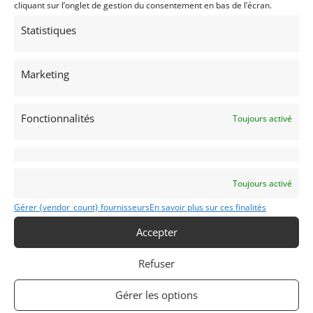
cliquant sur l’onglet de gestion du consentement en bas de l’écran.
Publié: 10 octobre 2024 (il y a 2 ans)
AUTO
Statistiques
GT Circuit FIA
Grand Tourisme [GT]
GT Circuit
Marketing
GT Rallye - Cote
2 Tours d'Horloge
,
Le Mans Classic
,
Tour Auto
,
GT
Classic
,
Tour de Corse
,
Monte-Carlo Historique
Fonctionnalités
Toujours activé
Toujours activé
Gérer {vendor_count} fournisseurs
En savoir plus sur ces finalités
Accepter
911
1971
Refuser
Carrières Sur Seine
Gérer les options
(92) Hauts-de-Seine
Voir sur la carte