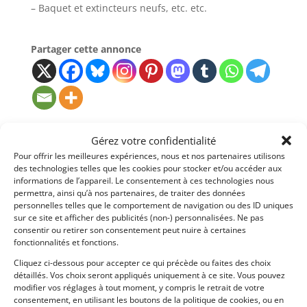
– Baquet et extincteurs neufs, etc. etc.
Partager cette annonce
Passeports techniques
Gérez votre confidentialité
Pour offrir les meilleures expériences, nous et nos partenaires utilisons
Passeport
ASN
Numéro
Extrait
des technologies telles que les cookies pour stocker et/ou accéder aux
informations de l’appareil. Le consentement à ces technologies nous
Passeport Technique
permettra, ainsi qu’à nos partenaires, de traiter des données
(3 volets)
personnelles telles que le comportement de navigation ou des ID uniques
sur ce site et afficher des publicités (non-) personnalisées. Ne pas
Passeport technique
consentir ou retirer son consentement peut nuire à certaines
national
fonctionnalités et fonctions.
(PTHN)
Cliquez ci-dessous pour accepter ce qui précède ou faites des choix
détaillés. Vos choix seront appliqués uniquement à ce site. Vous pouvez
modifier vos réglages à tout moment, y compris le retrait de votre
Voir l'annonce de
jbc
consentement, en utilisant les boutons de la politique de cookies, ou en