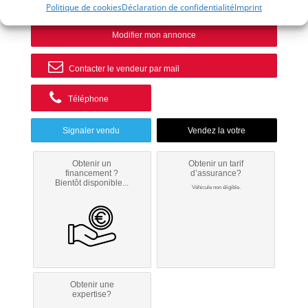
Politique de cookies
Déclaration de confidentialité
Imprint
Modifier mon annonce
Contacter le vendeur par mail
Téléphone
Signaler vendu
Obtenir un
Obtenir un tarif
financement ?
d’assurance?
Bientôt disponible...
Véhicule non éligible.
Obtenir une
expertise?