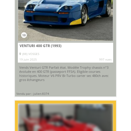
10
VENTURI 400 GTR (1993)
(88) VOSGES
19 juin 2025
997 vues
Vends Venturi GTR Parfait état. Modèle Trophy chassis n°3
évoluée en 400 GTR (passeport FFSA). Eligible courses
historiques. Moteur V6 PRV Bi-Turbo carter sec 480ch avec
gros échangeurs
Vendu par : julien-8374