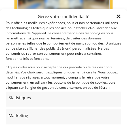
Gérez votre confidentialité
Pour offrir les meilleures expériences, nous et nos partenaires utilisons
des technologies telles que les cookies pour stocker et/ou accéder aux
informations de l’appareil. Le consentement à ces technologies nous
permettra, ainsi qu’à nos partenaires, de traiter des données
29
personnelles telles que le comportement de navigation ou des ID uniques
sur ce site et afficher des publicités (non-) personnalisées. Ne pas
CESCA-GRAC SPORT PROTO 2L (1974)
[VENDU]
consentir ou retirer son consentement peut nuire à certaines
CLARET (FRANCE)
fonctionnalités et fonctions.
22 mars 2025
5 001 vues
Cliquez ci-dessous pour accepter ce qui précède ou faites des choix
Vends CESCA SPORT PROTO 2L de 1974. Vendue en tant que
détaillés. Vos choix seront appliqués uniquement à ce site. Vous pouvez
"Rolling châssis" : Châssis, carrosserie et Boite Hewland
modifier vos réglages à tout moment, y compris le retrait de votre
FT200. Historique très intéressant. Très bien construite.
consentement, en utilisant les boutons de la politique de cookies, ou en
Excellente éligibilité. Différents moteurs possibles en
fonction du budget. Possibilité BDA injection à
cliquant sur l’onglet de gestion du consentement en bas de l’écran.
reconstruire...
Statistiques
Vendu par : Classic Racing Experience
Marketing