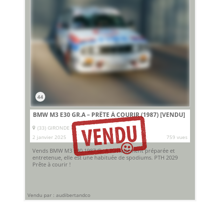
44
BMW M3 E30 GR.A – PRÊTE À COURIR (1987)
[VENDU]
(33) GIRONDE
2 janvier 2025
759 vues
Vends BMW M3 e30 1987 Gr.A.Parfaitement préparée et
entretenue, elle est une habituée de spodiums. PTH 2029
Prête à courir !
Vendu par : audibertandco