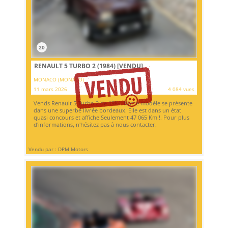
20
RENAULT 5 TURBO 2 (1984)
[VENDU]
MONACO (MONACO)
11 mars 2026
4 084 vues
Vends Renault 5 Turbo 2 de 1984. Notre modèle se présente
dans une superbe livrée bordeaux. Elle est dans un état
quasi concours et affiche Seulement 47 065 Km !. Pour plus
d'informations, n'hésitez pas à nous contacter.
Vendu par : DPM Motors