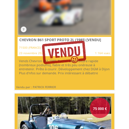
7
CHEVRON B61 SPORT PROTO 2L (1985)
[VENDU]
71500 (FRANCE)
23 novembre 2025
1 164 vues
Vends Chevron B61 1985. Parfait état. Voiture rapide
(nombreux podiums), fiable et très peu onéreuse à
entretenir. Prête à courir. Développement chez DGM à Dijon
Plus d'nfos sur demande. Prix intéressant à débattre
Vendu par : PATRICK FERRIER
75 000
€