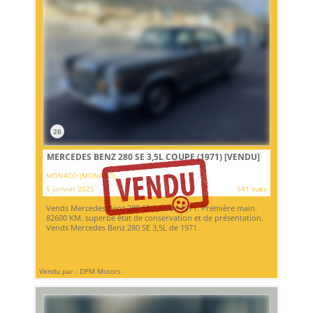
26
MERCEDES BENZ 280 SE 3,5L COUPE (1971)
[VENDU]
MONACO (MONACO)
5 janvier 2025
541 vues
Vends Mercedes Benz 280 SE 3,5L de 1971. Première main.
82600 KM. superbe état de conservation et de présentation.
Vends Mercedes Benz 280 SE 3,5L de 1971.
Vendu par : DPM Motors