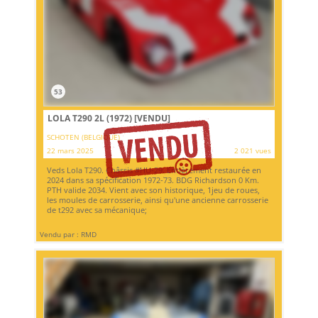
53
LOLA T290 2L (1972)
[VENDU]
SCHOTEN (BELGIQUE)
22 mars 2025
2 021 vues
Veds Lola T290. Châssis #HU-29. Entièrement restaurée en
2024 dans sa spécification 1972-73. BDG Richardson 0 Km.
PTH valide 2034. Vient avec son historique, 1jeu de roues,
les moules de carrosserie, ainsi qu'une ancienne carrosserie
de t292 avec sa mécanique;
Vendu par : RMD