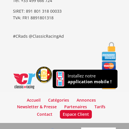
Tel: ‭+33 499 666 724‬
SIRET: 891 801 318 00033
TVA: FR1 8891801318
#CRads @ClassicRacingAd
Installez notre
application mobile !
Accueil
Catégories
Annonces
Newsletter & Presse
Partenaires
Tarifs
Contact
Espace Client