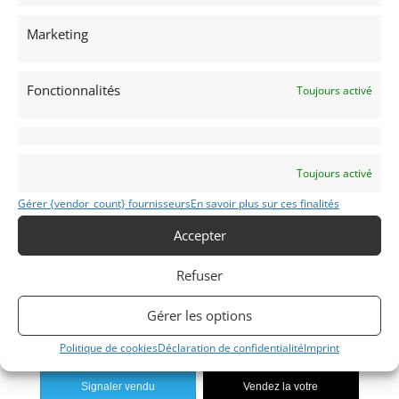
Marketing
AMG GTS
Fonctionnalités
Toujours activé
2015
CLARET
Toujours activé
Modifier mon annonce
Gérer {vendor_count} fournisseurs
En savoir plus sur ces finalités
Accepter
Contacter le vendeur par mail
Refuser
Téléphone
Portable
Gérer les options
Politique de cookies
Déclaration de confidentialité
Imprint
Signaler vendu