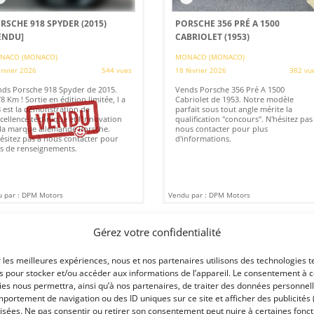
RSCHE 918 SPYDER (2015)
PORSCHE 356 PRÉ A 1500
ENDU]
CABRIOLET (1953)
NACO (MONACO)
MONACO (MONACO)
anvier 2026
544 vues
18 février 2026
382 vu
ds Porsche 918 Spyder de 2015.
Vends Porsche 356 Pré A 1500
8 Km ! Sortie en édition limitée, l a
Cabriolet de 1953. Notre modèle
 est la démonstration de
parfait sous tout angle mérite la
xcellence technique et l'innovation
qualification "concours". N'hésitez pas
la marque allemande Porsche.
nous contacter pour plus
ésitez pas à nous contacter pour
d'informations.
s de renseignements.
 par : DPM Motors
Vendu par : DPM Motors
Gérez votre confidentialité
PSD
160 000
r les meilleures expériences, nous et nos partenaires utilisons des technologies t
es pour stocker et/ou accéder aux informations de l’appareil. Le consentement à 
es nous permettra, ainsi qu’à nos partenaires, de traiter des données personnell
portement de navigation ou des ID uniques sur ce site et afficher des publicités 
isées. Ne pas consentir ou retirer son consentement peut nuire à certaines fonct