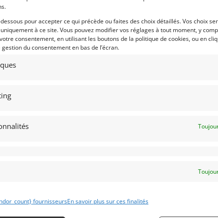
ns.
6
25
-dessous pour accepter ce qui précède ou faites des choix détaillés. Vos choix se
GUAR « E » ROADSETR SERIE 1
CISITALIA D46 MONOPOSTO
 uniquement à ce site. Vous pouvez modifier vos réglages à tout moment, y compr
OBL » (1961)
 votre consentement, en utilisant les boutons de la politique de cookies, ou en cli
INDIANAPOLIS (ETATS-UNIS (USA))
e gestion du consentement en bas de l’écran.
NACO (MONACO)
15 mars 2026
1 346 vu
juillet 2025
846 vues
tiques
Vends Cisitalia D46 Monoposto de
1947. Documentée dans l’ouvrage de
ds Jaguar type E roadster serie 1
référence « Cisitalia da Corsa Europa »
L" de 1961. Pour plus de
Historique connu. Etat exceptionnel.
seignements, merci de nous
tacter.
ing
onnalités
Toujour
 par : DPM Motors
Vendu par : Indy Competition Services
Toujour
ndor_count} fournisseurs
En savoir plus sur ces finalités