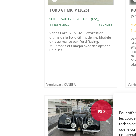
FORD GT MK IV (2025)
PO
[V
SCOTTS VALLEY (ETATS-UNIS (USA))
14 mars 2026
680 vues
MO
1 j
Vends Ford GT MKIV. L'expression
ultime de la Ford GT moderne. Modèle
Ven
unique réalisé par Ford Racing,
647
Multimatic et Canepa avec des options
918
uniques.
l'e
de 
N'h
plu
Vendu par : CANEPA
Vendu
PSD
Pour offri
les cooki
technologi
que le com
personnal