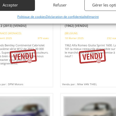
Accepter
Refuser
Gérer les opt
5
19
Politique de cookies
Déclaration de confidentialité
Imprint
NTLEY CONTINENTAL GTC II
ALFA ROMEO GIULIA SPRINT 160
2 (2013)
[VENDU]
(1962)
[VENDU]
NACO (MONACO)
(BELGIUM)
avril 2025
379 vues
18 février 2025
232 vu
ds Bentley Continental Cabriolet
1962 Alfa Romeo Giulia Sprint 1600. L
xième série W12 de 2013. 30 000
101 la mieux restaurée disponible sur
 Superbe combinaison de couleurs.
le marché. 600 KM depuis sa remise à
s bien optionnée. Merci de nous
neuf !
tacter pour plus de
seignements.
 par : DPM Motors
Vendu par : Mike VAN THIEL