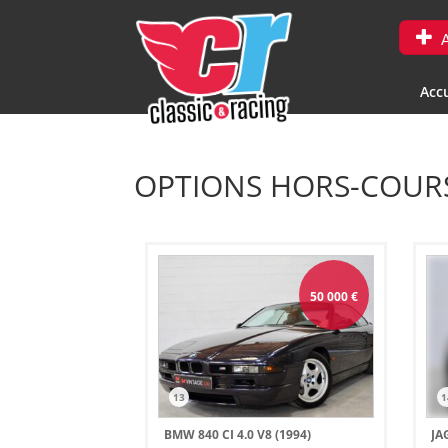
A
Accu
OPTIONS HORS-COURS
50 000
€
13
1
BMW 840 CI 4.0 V8 (1994)
JA