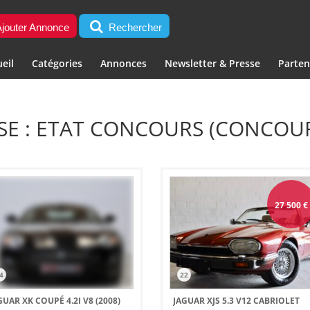
jouter Annonce
Rechercher
eil
Catégories
Annonces
Newsletter & Presse
Parten
E : ETAT CONCOURS (CONCOU
27 500
€
4
22
GUAR XK COUPÉ 4.2I V8 (2008)
JAGUAR XJS 5.3 V12 CABRIOLET