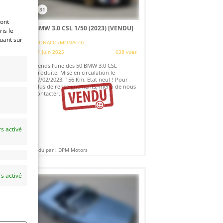
31
ront
BMW 3.0 CSL 1/50 (2023)
[VENDU]
is le
quant sur
MONACO (MONACO)
es
11 juin 2025
638 vues
Vends l'une des 50 BMW 3.0 CSL
produite. Mise en circulation le
.
17/02/2023. 156 Km. Etat neuf ! Pour
plus de renseignements, merci de nous
contacter.
s activé
Vendu par : DPM Motors
s activé