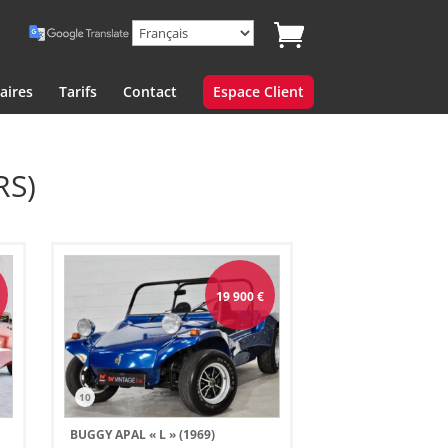
aires
Tarifs
Contact
Espace Client
RS)
19 900
€
10
BUGGY APAL « L » (1969)