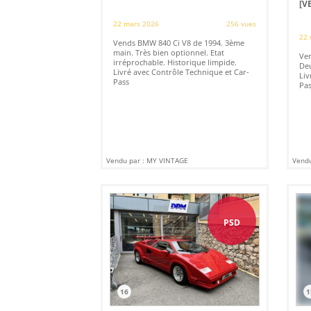
[V
22 mars 2026
256 vues
22 
Vends BMW 840 Ci V8 de 1994. 3ème
main. Très bien optionnel. Etat
Ven
irréprochable. Historique limpide.
Deu
Livré avec Contrôle Technique et Car-
Liv
Pass
Pas
Vendu par : MY VINTAGE
Vendu
PSD
16
1