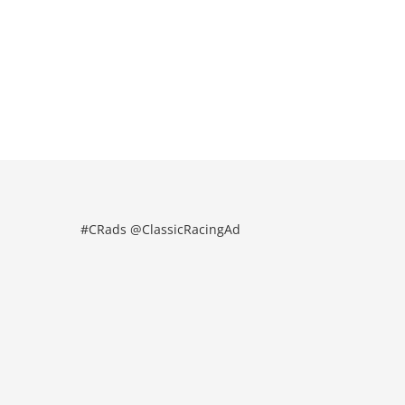
#CRads @ClassicRacingAd