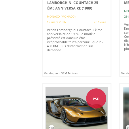
LAMBORGHINI COUNTACH 25
ME
ÈME ANNIVERSAIRE (1989)
MO
MONACO (MONACO)
29 
12 mars 2026
267 vues
Ven
Km.
Vends Lamborghini Countach 2 è me
san
anniversaire de 1989. Le modèle
Cer
présenté est dans un état
dis
irréprochable te n'a parcouru que 25
N'h
400 KM. Plus d'information sur
plu
demande.
Vendu par : DPM Motors
Vendu
PSD
108
2