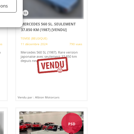
ions
55
0
MERCEDES 560 SL. SEULEMENT
37.850 KM (1987)
[VENDU]
TEMSE (BELGIQUE)
es
11 décembre 2024
790 vues
a
Mercedes 560 SL (1987). Rare version
japonaise avec seulement 37.850 km
depuis neuf.
Vendu par : Albion Motorcars
PSD