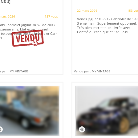
ENDU]
22 mars 2026
153 vu
mars 2026
157 vues
Vends Jaguar XJS V12 Cabriolet de 199
3 ème main. Superbement optionnel.
ds Cabriolet Jaguar XK V8 de 2008.
Très bien entretenue. Livrée avec
xième ains. Etat exceptionnel.
Contrôle Technique et Car-Pass.
rée avec Contrôle Technique et Car-
s
 par : MY VINTAGE
Vendu par : MY VINTAGE
5
48