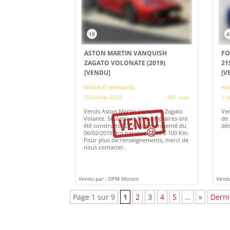
16
4
ASTON MARTIN VANQUISH
FO
ZAGATO VOLONATE (2019)
21
[VENDU]
[V
MONACO (MONACO)
HUY
10 janvier 2025
381 vues
1 s
Vends Aston Martin Vanquish Zagato
Ven
Volante. Seulement 99 exemplaires ont
de 
été construits ! Le modèle présenté du
dés
06/02/2019, n'a parcouru que 2 100 Km.
Pour plus de renseignements, merci de
nous contacter.
Vendu par : DPM Motors
Vendu
Page 1 sur 9
1
2
3
4
5
…
»
Derni