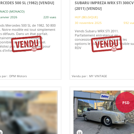
RCEDES 500 SL (1982)
[VENDU]
SUBARU IMPREZA WRX STI 300CV
(2011)
[VENDU]
NACO (MONACO)
janvier 2026
220 vues
HUY (BELGIQUE)
30 novembre 2025
592 vu
ds Mercedes 500 SL de 1982. 50 800
 Notre modèle est tout simplement
Vends Subaru WRX STI 2011.
s défauts. Dans un état parfait.
Parfaitement entretenue en
tainement un des meilleurs
concession. Equipée de toutes les
ponibles sur le marché actuel.
options le plus recherchées. Visible su
ésitez pas à nous contacter pour
RDV
s d'informations.
 par : DPM Motors
Vendu par : MY VINTAGE
PSD
4
24