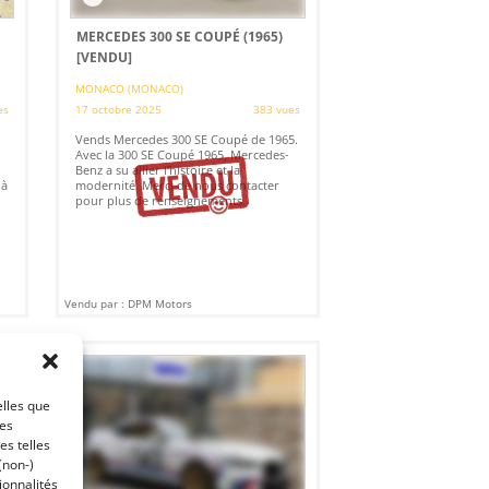
MERCEDES 300 SE COUPÉ (1965)
[VENDU]
MONACO (MONACO)
es
17 octobre 2025
383 vues
Vends Mercedes 300 SE Coupé de 1965.
Avec la 300 SE Coupé 1965, Mercedes-
Benz a su allier l'histoire et la
 à
modernité. Merci de nous contacter
pour plus de renseignements.
Vendu par : DPM Motors
€
elles que
ces
es telles
(non-)
ionnalités