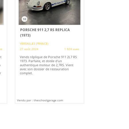
10
PORSCHE 911 2,7 RS REPLICA
(1973)
VERSAILLES (FRANCE)
es
27 août 2024
1 824 vues
t
Vends réplique de Porsche 911 2L7 RS
.
1973. Parfaite, et dotée d'un
n
authentique moteur de 2,7RS. Vient
avec son dossier de restauration
r
complet.
Vendu par : theschoolgarage.com