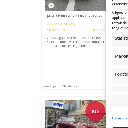
et fonctio
9
1
Cliquez ci
JAGUAR XK120 ROADSTER (1952)
JA
appliqués
« 
retrait de
MONACO (MONACO)
l’onglet d
7 février 2026
831 vues
MO
10 
Statis
Vends Jaguar XK120 Roadster de 1952.
Etat concours. Merci de nous contacter
Ven
pour plus de renseignements
"OB
ren
con
Market
Foncti
Vendu par : DPM Motors
Vendu
PSD
Gérer {ve