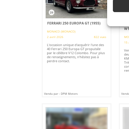
29
1
FERRARI 250 EUROPA GT (1955)
BE
W1
MONACO (MONACO)
2 avril 2026
822 vues
MO
15 
L'occasion unique d'acquérir l'une des
40 Ferrari 250 Europa GT propulsée
Ven
par le célèbre V12 Colombo. Pour plus
deu
de renseignements, n'hésitez pas à
KM.
perdre contact.
Trè
con
ren
Vendu par : DPM Motors
Vendu