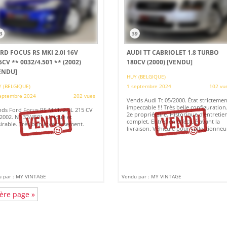
3
39
RD FOCUS RS MKI 2.0I 16V
AUDI TT CABRIOLET 1.8 TURBO
5CV ** 0032/4.501 ** (2002)
180CV (2000)
[VENDU]
ENDU]
HUY (BELGIQUE)
 (BELGIQUE)
1 septembre 2024
102 vu
eptembre 2024
202 vues
Vends Audi Tt 05/2000. État strictemen
impeccable !!! Très belle configuration
ds Ford Focus RS MK1. 2.0L 215 CV
2e propriétaire. Historique d’entretie
2002. N° 32/4501. Unique et
complet. Entretien effectué avant la
irable. Très bon investissement.
livraison. Véhicule pour collectionneu
 par : MY VINTAGE
Vendu par : MY VINTAGE
ère page »