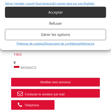
Gérer {vendor_count} fournisseurs
En savoir plus sur ces finalités
Allemandes
Accepter
Refuser
Gérer les options
Politique de cookies
Déclaration de confidentialité
Imprint
356
1953
MONACO
Modifier mon annonce
Contacter le vendeur par mail
Téléphone