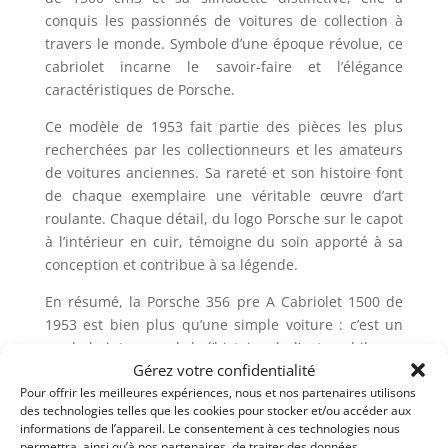
conquis les passionnés de voitures de collection à
travers le monde. Symbole d’une époque révolue, ce
cabriolet incarne le savoir-faire et l’élégance
caractéristiques de Porsche.
Ce modèle de 1953 fait partie des pièces les plus
recherchées par les collectionneurs et les amateurs
de voitures anciennes. Sa rareté et son histoire font
de chaque exemplaire une véritable œuvre d’art
roulante. Chaque détail, du logo Porsche sur le capot
à l’intérieur en cuir, témoigne du soin apporté à sa
conception et contribue à sa légende.
En résumé, la Porsche 356 pre A Cabriolet 1500 de
1953 est bien plus qu’une simple voiture : c’est un
symbole intemporel de l’histoire de l’automobile, un
Gérez votre confidentialité
joyau convoité par les collectionneurs du monde
Pour offrir les meilleures expériences, nous et nos partenaires utilisons
entier, et une icône du design et de la performance
des technologies telles que les cookies pour stocker et/ou accéder aux
signée Porsche.
informations de l’appareil. Le consentement à ces technologies nous
permettra, ainsi qu’à nos partenaires, de traiter des données