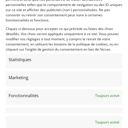
Notre modèle parfait sous tout angle mérite la
personnelles telles que le comportement de navigation ou des ID uniques
qualification « concours ». N’hésitez pas à nous
sur ce site et afficher des publicités (non-) personnalisées. Ne pas
contacter pour plus d’informations.
consentir ou retirer son consentement peut nuire à certaines
fonctionnalités et fonctions.
Cliquez ci-dessous pour accepter ce qui précède ou faites des choix
Demandez une expertise de ce modèle
détaillés. Vos choix seront appliqués uniquement à ce site. Vous pouvez
modifier vos réglages à tout moment, y compris le retrait de votre
consentement, en utilisant les boutons de la politique de cookies, ou en
Partager cette annonce
cliquant sur l’onglet de gestion du consentement en bas de l’écran.
Statistiques
Marketing
Fonctionnalités
Toujours activé
Voir les 224 annonces de
DPM Motors
Publié: 18 février 2026 (il y a 6 mois)
AUTO
Toujours activé
Voitures de collection