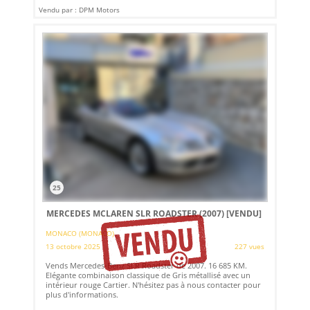
Vendu par : DPM Motors
25
MERCEDES MCLAREN SLR ROADSTER (2007)
[VENDU]
MONACO (MONACO)
13 octobre 2025
227 vues
Vends Mercedes-Benz SLR Roadster de 2007. 16 685 KM.
Elégante combinaison classique de Gris métallisé avec un
intérieur rouge Cartier. N'hésitez pas à nous contacter pour
plus d'informations.