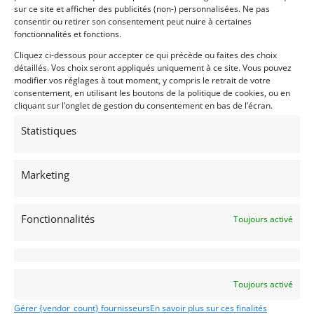
sur ce site et afficher des publicités (non-) personnalisées. Ne pas
consentir ou retirer son consentement peut nuire à certaines
PSD
fonctionnalités et fonctions.
Cliquez ci-dessous pour accepter ce qui précède ou faites des choix
détaillés. Vos choix seront appliqués uniquement à ce site. Vous pouvez
modifier vos réglages à tout moment, y compris le retrait de votre
consentement, en utilisant les boutons de la politique de cookies, ou en
cliquant sur l’onglet de gestion du consentement en bas de l’écran.
Statistiques
108
Marketing
FORD GT MK IV (2025)
SCOTTS VALLEY (ETATS-UNIS (USA))
Fonctionnalités
14 mars 2026
680 vues
Toujours activé
Vends Ford GT MKIV. L'expression ultime de la Ford GT
moderne. Modèle unique réalisé par Ford Racing,
Multimatic et Canepa avec des options uniques.
Toujours activé
Vendu par : CANEPA
Gérer {vendor_count} fournisseurs
En savoir plus sur ces finalités