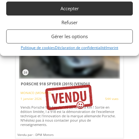
Accepter
Refuser
Gérer les options
Politique de cookies
Déclaration de confidentialité
Imprint
24
PORSCHE 918 SPYDER (2015)
[VENDU]
MONACO (MONACO)
1 janvier 2026
544 vues
Vends Porsche 918 Spyder de 2015. 6478 Km ! Sortie en
édition limitée, l a 918 est la démonstration de l'excellence
technique et l'innovation de la marque allemande Porsche.
N'hésitez pas à nous contacter pour plus de
renseignements.
Vendu par : DPM Motors