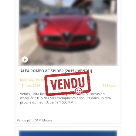
9
ALFA ROMEO 8C SPIDER (2015)
[VENDU]
MONACO (MONACO)
13 mars 2026
338 vues
Vends L'Alfa Romeo 8C 4,7L Spider de 2015. l'occasion
d'acquérir l'un des 500 exemplaires produits dans un téta
proche du neuf. A peine 1 500 KM. .
Vendu par : DPM Motors