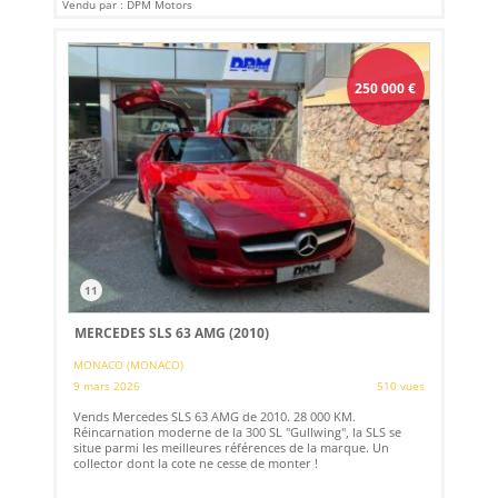
Vendu par : DPM Motors
250 000
€
11
MERCEDES SLS 63 AMG (2010)
MONACO (MONACO)
9 mars 2026
510 vues
Vends Mercedes SLS 63 AMG de 2010. 28 000 KM.
Réincarnation moderne de la 300 SL "Gullwing", la SLS se
situe parmi les meilleures références de la marque. Un
collector dont la cote ne cesse de monter !