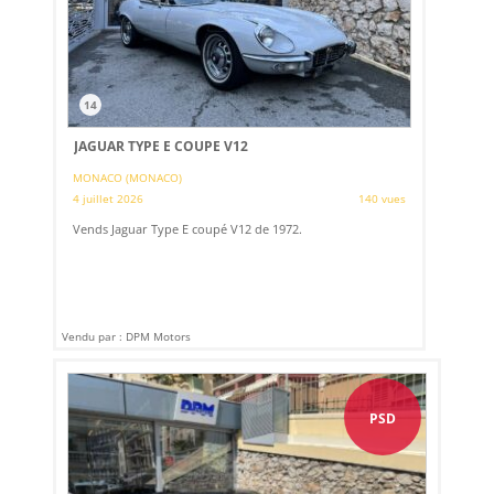
14
JAGUAR TYPE E COUPE V12
MONACO (MONACO)
4 juillet 2026
140 vues
Vends Jaguar Type E coupé V12 de 1972.
Vendu par : DPM Motors
PSD