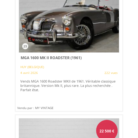
25
MGA 1600 MK II ROADSTER (1961)
HUY (BELGIQUE)
4 avril 2026
222 vues
Vends MGA 1600 Roadster MKII de 1961. Véritable classique
britannique. Version Mk II, plus rare. La plus recherchée .
Parfait état.
Vendu par : MY VINTAGE
22 500
€