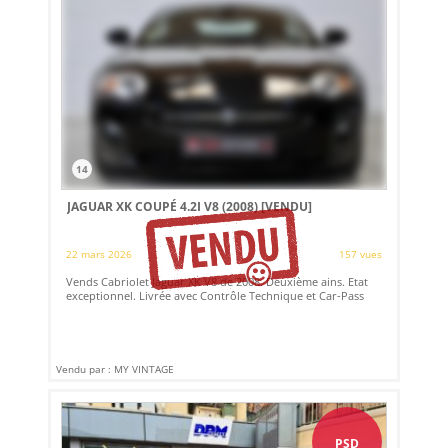
14
JAGUAR XK COUPÉ 4.2I V8 (2008)
[VENDU]
22 mars 2026
157 vues
Vends Cabriolet Jaguar XK V8 de 2008. Deuxième ains. Etat
exceptionnel. Livrée avec Contrôle Technique et Car-Pass
Vendu par : MY VINTAGE
PSD