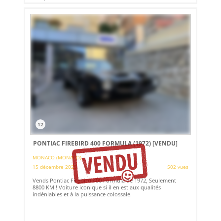
12
PONTIAC FIREBIRD 400 FORMULA (1972)
[VENDU]
MONACO (MONACO)
15 décembre 2025
502 vues
Vends Pontiac Firebird 400 Formula de 1972, Seulement
8800 KM ! Voiture iconique si il en est aux qualités
indéniables et à la puissance colossale.