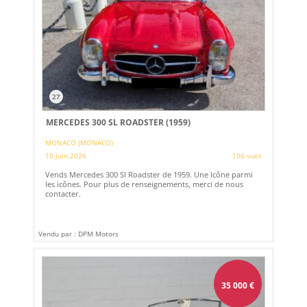
27
MERCEDES 300 SL ROADSTER (1959)
MONACO (MONACO)
10 juin 2026
106 vues
Vends Mercedes 300 Sl Roadster de 1959. Une Icône parmi
les icônes. Pour plus de renseignements, merci de nous
contacter.
Vendu par : DPM Motors
35 000
€