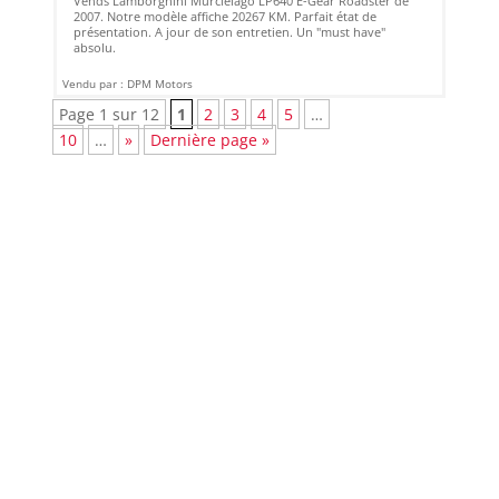
Vends Lamborghini Murcielago LP640 E-Gear Roadster de
2007. Notre modèle affiche 20267 KM. Parfait état de
présentation. A jour de son entretien. Un "must have"
absolu.
Vendu par : DPM Motors
Page 1 sur 12
1
2
3
4
5
…
10
…
»
Dernière page »