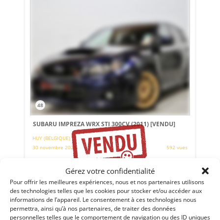
48
SUBARU IMPREZA WRX STI 300CV (2011)
[VENDU]
HUY (BELGIQUE)
30 novembre 2025
592 vues
Vends Subaru WRX STI 2011. Parfaitement entretenue en
concession. Equipée de toutes les options le plus
Gérez votre confidentialité
recherchées. Visible sur RDV
Pour offrir les meilleures expériences, nous et nos partenaires utilisons
des technologies telles que les cookies pour stocker et/ou accéder aux
informations de l’appareil. Le consentement à ces technologies nous
Vendu par : MY VINTAGE
permettra, ainsi qu’à nos partenaires, de traiter des données
personnelles telles que le comportement de navigation ou des ID uniques