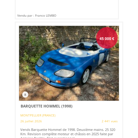
Vendu par : Franco LEMBO
45 000
€
8
BARQUETTE HOMMEL (1998)
MONTPELLIER (FRANCE)
26 juillet 2026
2 441 vues
Vends Barquette Hommel de 1998. Deuxième mains. 25 320
Km. Revision complète moteur et châssis en 2025 faite par