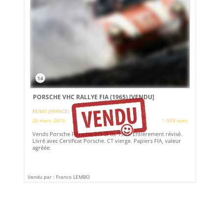
14
PORSCHE VHC RALLYE FIA (1965)
[VENDU]
REIMS (FRANCE)
26 mars 2019
1 009 vues
Vends Porsche Porsche 911 2l de 1965. Entièrement révisé.
Livré avec Certificat Porsche. CT vierge. Papiers FIA, valeur
agréée.
Vendu par : Franco LEMBO