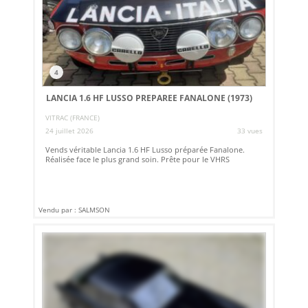
4
LANCIA 1.6 HF LUSSO PREPAREE FANALONE (1973)
VITRAC (FRANCE)
24 juillet 2026
33 vues
Vends véritable Lancia 1.6 HF Lusso préparée Fanalone.
Réalisée face le plus grand soin. Prête pour le VHRS
Vendu par : SALMSON