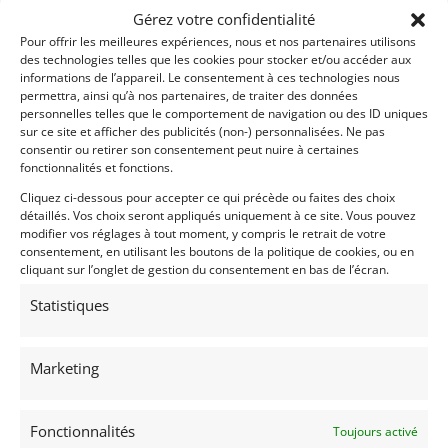
Gérez votre confidentialité
Pour offrir les meilleures expériences, nous et nos partenaires utilisons
des technologies telles que les cookies pour stocker et/ou accéder aux
informations de l’appareil. Le consentement à ces technologies nous
permettra, ainsi qu’à nos partenaires, de traiter des données
personnelles telles que le comportement de navigation ou des ID uniques
sur ce site et afficher des publicités (non-) personnalisées. Ne pas
19
consentir ou retirer son consentement peut nuire à certaines
fonctionnalités et fonctions.
MINI MOKE 25 (1992)
[VENDU]
Cliquez ci-dessous pour accepter ce qui précède ou faites des choix
MONACO (FRANCE)
détaillés. Vos choix seront appliqués uniquement à ce site. Vous pouvez
2 avril 2019
1 447 vues
modifier vos réglages à tout moment, y compris le retrait de votre
consentement, en utilisant les boutons de la politique de cookies, ou en
Vends l'une des 250 Mini Moke de la série limitée "25". 1992,
état proche du neuf. 7650 Km !
cliquant sur l’onglet de gestion du consentement en bas de l’écran.
Statistiques
Vendu par : Franco LEMBO
Marketing
Fonctionnalités
Toujours activé