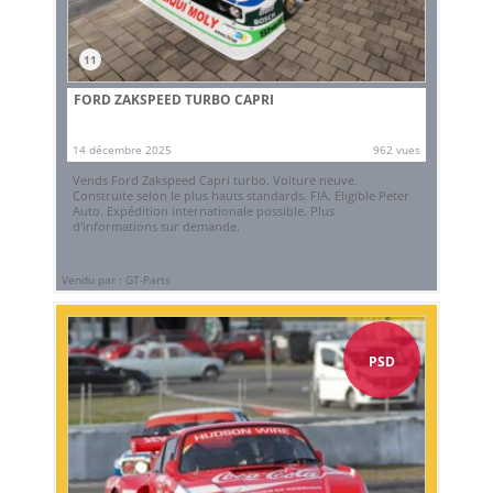
11
FORD ZAKSPEED TURBO CAPRI
14 décembre 2025
962 vues
Vends Ford Zakspeed Capri turbo. Voiture neuve.
Construite selon le plus hauts standards. FIA. Eligible Peter
Auto. Expédition internationale possible. Plus
d'informations sur demande.
Vendu par : GT-Parts
PSD