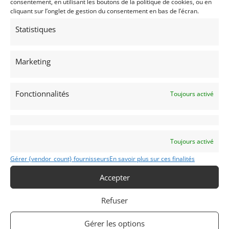
consentement, en utilisant les boutons de la politique de cookies, ou en
cliquant sur l’onglet de gestion du consentement en bas de l’écran.
Statistiques
15
MORRIS MINI COOPER S MK1 (1965)
[VENDU]
Marketing
10 mai 2022
1 080 vues
Fonctionnalités
Morris Mini Cooper S MK1 de 1965. Construite sur la base
Toujours activé
d'une véritable "S" par des professionnels. Refaire à neuf il y
a peu. Beau Palmarès. Très belle éligibilité. Titre Original UK
+ Papiers belge. Prête à courir.
Vendu par : Mike VAN THIEL
Toujours activé
Gérer {vendor_count} fournisseurs
En savoir plus sur ces finalités
Accepter
Refuser
Gérer les options