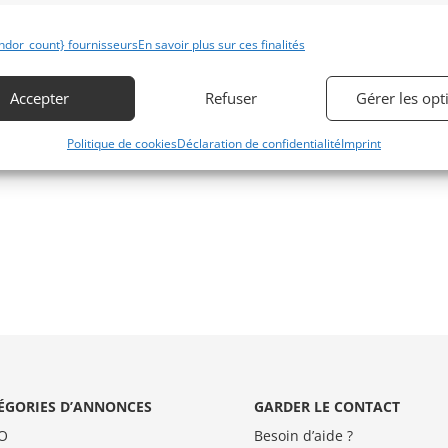
 par : michel.leempoel
ndor_count} fournisseurs
En savoir plus sur ces finalités
Accepter
Refuser
Gérer les opt
Politique de cookies
Déclaration de confidentialité
Imprint
ÉGORIES D’ANNONCES
GARDER LE CONTACT
O
Besoin d’aide ?