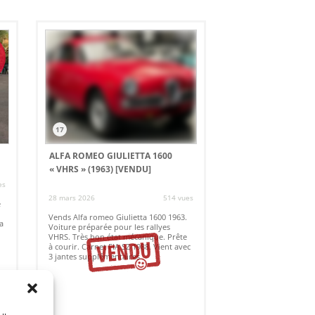
17
ALFA ROMEO GIULIETTA 1600
« VHRS » (1963)
[VENDU]
es
28 mars 2026
514 vues
e
Vends Alfa romeo Giulietta 1600 1963.
a
Voiture préparée pour les rallyes
VHRS. Très bon état mécanique. Prête
à courir. Carnet FIA SZ 1988. Vient avec
3 jantes supplémentaires.