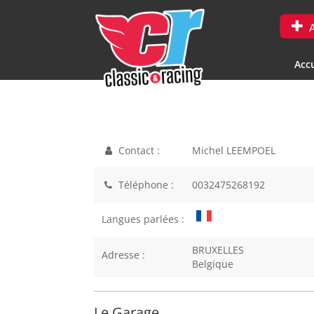
A
Accu
Contact :
Michel LEEMPOEL
Téléphone :
0032475268192
Langues parlées :
BRUXELLES
Adresse :
Belgique
Le Garage