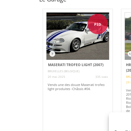
PSD
7
1
MASERATI TROFEO LIGHT (2007)
HR
(2
BRUXELLES (BELGIQUE)
20 mai 2025
335 vues
BRU
29 
Vends une des douze Maserati trofeo
light produites -Châssis #04.
Ven
201
Ric
Ric
Boi
de 
Châ
les