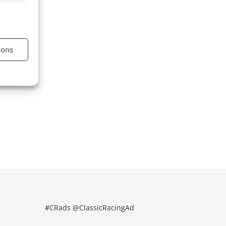
ions
#CRads @ClassicRacingAd