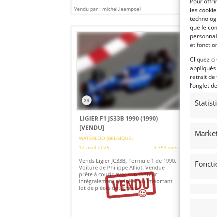
Pour offri
Vendu par : michel.leempoel
Vendu
les cooki
technologi
que le com
personnal
et fonctio
Cliquez ci
appliqués
retrait de
l’onglet d
23
1
Statis
LIGIER F1 JS33B 1990 (1990)
CH
[VENDU]
[V
Market
WATERLOO (BELGIQUE)
BRU
12 avril 2025
3 354 vues
18 
Vends Ligier JC33B, Formule 1 de 1990.
Ven
Foncti
Voiture de Philippe Alliot. Vendue
en 
prête à courir avec son moteur
d'o
intégralement révisé et un important
vit
lot de pièces détachées.
ave
imp