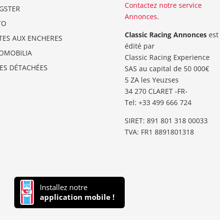
Contactez notre service
GSTER
Annonces
.
TO
Classic Racing Annonces
est
TES AUX ENCHERES
édité par
OMOBILIA
Classic Racing Experience
CES DÉTACHÉES
SAS au capital de 50 000€
5 ZA les Yeuzses
34 270 CLARET -FR-
Tel: ‭+33 499 666 724‬
SIRET: 891 801 318 00033
TVA: FR1 8891801318
Installez notre
application mobile !