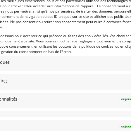
r les meilleures expériences, nous et nos partenaires utilisons des technologies t
 par : michel.leempoel
Vendu par : michel.leempoel
es pour stocker et/ou accéder aux informations de l’appareil. Le consentement à 
es nous permettra, ainsi qu’à nos partenaires, de traiter des données personnell
portement de navigation ou des ID uniques sur ce site et afficher des publicités 
isées. Ne pas consentir ou retirer son consentement peut nuire à certaines fonct
ns.
-dessous pour accepter ce qui précède ou faites des choix détaillés. Vos choix se
 uniquement à ce site. Vous pouvez modifier vos réglages à tout moment, y compr
 votre consentement, en utilisant les boutons de la politique de cookies, ou en cli
e gestion du consentement en bas de l’écran.
0
tiques
EVROLET CORVETTE C1 (1954)
ENDU]
ing
XELLES (BELGIQUE)
novembre 2021
950 vues
ds Chevrolet Corvette C1 de 1954,
onnalités
Toujour
parfait état. Moteur 6 cylindres
rigine, boîte automatique à 2
esses, rare couleur "pennant blue"
c intérieur camel. La voiture a été
ortée il y a plus de 10 ans des USA.
Toujour