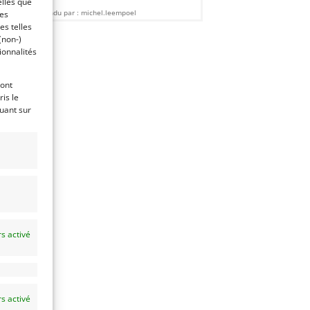
elles que
Vendu par : michel.leempoel
ces
es telles
(non-)
ionnalités
ront
is le
quant sur
s activé
s activé