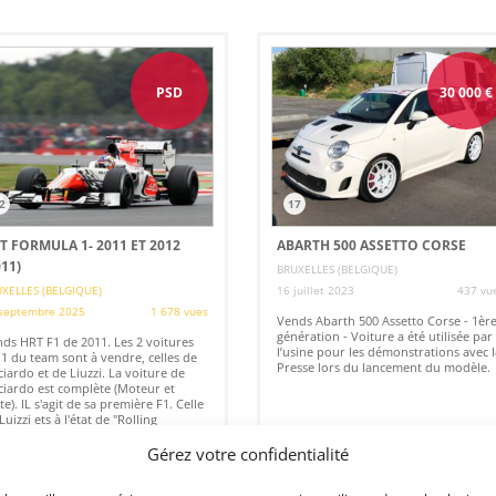
PSD
30 000
€
2
17
T FORMULA 1- 2011 ET 2012
ABARTH 500 ASSETTO CORSE
011)
BRUXELLES (BELGIQUE)
XELLES (BELGIQUE)
16 juillet 2023
437 vu
septembre 2025
1 678 vues
Vends Abarth 500 Assetto Corse - 1èr
génération - Voiture a été utilisée par
ds HRT F1 de 2011. Les 2 voitures
l’usine pour les démonstrations avec l
1 du team sont à vendre, celles de
Presse lors du lancement du modèle.
ciardo et de Liuzzi. La voiture de
ciardo est complète (Moteur et
te). IL s'agit de sa première F1. Celle
Luizzi ets à l'état de "Rolling
ssis". Sont également disponibles
 2 F1 HRT de la saison 2012...
Gérez votre confidentialité