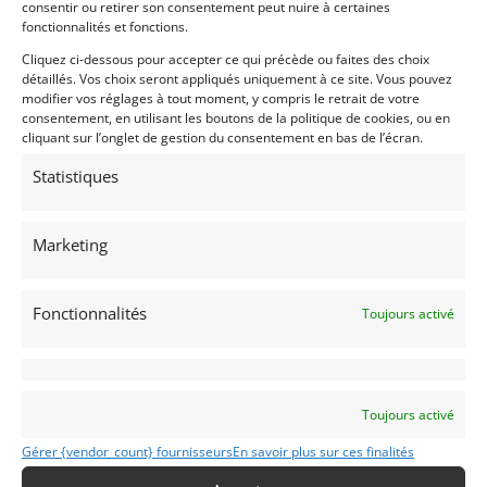
consentir ou retirer son consentement peut nuire à certaines
Publié: 18 novembre 2021 (il y a 5 ans)
fonctionnalités et fonctions.
AUTO
Cliquez ci-dessous pour accepter ce qui précède ou faites des choix
Voitures de collection
détaillés. Vos choix seront appliqués uniquement à ce site. Vous pouvez
Américaines
modifier vos réglages à tout moment, y compris le retrait de votre
consentement, en utilisant les boutons de la politique de cookies, ou en
cliquant sur l’onglet de gestion du consentement en bas de l’écran.
Statistiques
CORVETTE
1954
Marketing
Bruxelles
Fonctionnalités
Toujours activé
Modifier mon annonce
Toujours activé
Obtenir un
Obtenir un tarif
Gérer {vendor_count} fournisseurs
En savoir plus sur ces finalités
financement ?
d’assurance?
Bientôt disponible...
Véhicule non éligible.