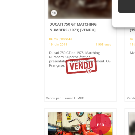
10
DUCATI 750 GT MATCHING
MV
NUMBERS (1973)
[VENDU]
(1
REIMS (FRANCE)
REI
19 juin 2019
1 905 vues
19 
Ducati 750 GT de 1973. Matching
Mv 
Numbers. Superbe état de
présentation et de fonctionnement. CG
Française.
Vendu par : Franco LEMBO
Vendu
PSD