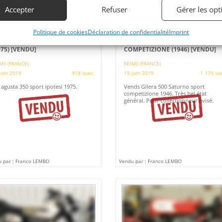
Accepter
Refuser
Gérer les opt
5
4
Politique de cookies
Déclaration de confidentialité
Imprint
 AGUSTA 350 SPORT IPOTESI
GILERA 500 SATURNO SPORT
975)
[VENDU]
COMPETIZIONE (1946)
[VENDU]
MS (FRANCE)
REIMS (FRANCE)
juin 2019
918 vues
19 juin 2019
1 170 vu
agusta 350 sport ipotesi 1975.
Vends Gilera 500 Saturno sport
competizione 1946. Très bel état
général. Pour collectionneur avisé.
 par : Franco LEMBO
Vendu par : Franco LEMBO