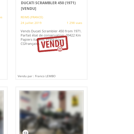
DUCATI SCRAMBLER 450 (1971)
[VENDU]
es
REIMS (FRANCE)
24 juillet 2019
1 298 vues
.
Vends Ducati Scrambler 450 from 1971.
Parfait état de conservation. 39422 Km
Papiers italiens. Prête pour
CGfrançaise.
Vendu par : Franco LEMBO
13