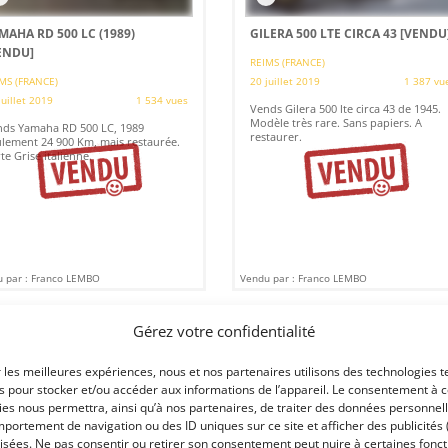
MAHA RD 500 LC (1989)
GILERA 500 LTE CIRCA 43
[VENDU
ENDU]
REIMS (FRANCE)
MS (FRANCE)
20 juillet 2019
1 387 vu
juillet 2019
1 534 vues
Vends Gilera 500 lte circa 43 de 1945.
Modèle très rare. Sans papiers. A
ds Yamaha RD 500 LC, 1989
restaurer.
lement 24 900 Km, mais restaurée.
te Grise italienne.
 par : Franco LEMBO
Vendu par : Franco LEMBO
Gérez votre confidentialité
r les meilleures expériences, nous et nos partenaires utilisons des technologies t
es pour stocker et/ou accéder aux informations de l’appareil. Le consentement à 
es nous permettra, ainsi qu’à nos partenaires, de traiter des données personnell
portement de navigation ou des ID uniques sur ce site et afficher des publicités 
isées. Ne pas consentir ou retirer son consentement peut nuire à certaines fonct