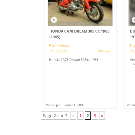
5
HONDA CA78 DREAM 305 CC 1965
DU
(1965)
19
(51) MARNE
(
17 juin 2019
793 vues
17 
Honda CA78 Dream 305 cc 1965
Ve
197
Vendu par : Franco LEMBO
Vendu
Page 2 sur 3
«
1
2
3
»