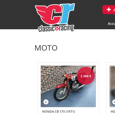
A
Accu
MOTO
2 200
€
8
HONDA CB 175 (1971)
HO