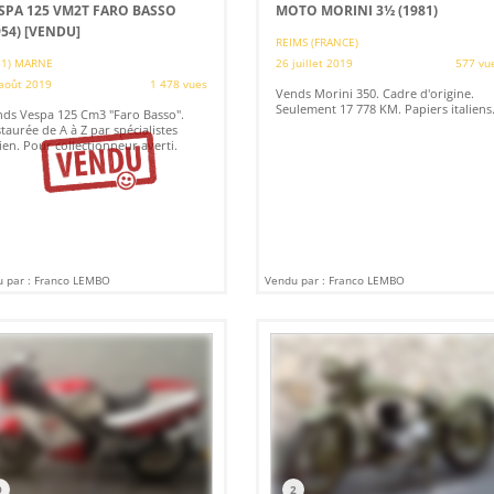
SPA 125 VM2T FARO BASSO
MOTO MORINI 3½ (1981)
954)
[VENDU]
REIMS (FRANCE)
51) MARNE
26 juillet 2019
577 vu
août 2019
1 478 vues
Vends Morini 350. Cadre d'origine.
Seulement 17 778 KM. Papiers italiens
ds Vespa 125 Cm3 "Faro Basso".
taurée de A à Z par spécialistes
lien. Pour collectionneur averti.
 par : Franco LEMBO
Vendu par : Franco LEMBO
9
2