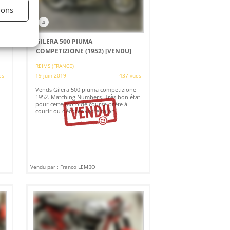
ions
4
GILERA 500 PIUMA
COMPETIZIONE (1952)
[VENDU]
REIMS (FRANCE)
es
19 juin 2019
437 vues
Vends Gilera 500 piuma competizione
1952. Matching Numbers. Très bon état
pour cette moto de course prête à
courir ou décorer votre salon.
Vendu par : Franco LEMBO