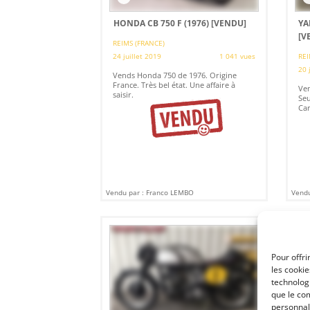
HONDA CB 750 F (1976)
[VENDU]
YA
[V
REIMS (FRANCE)
24 juillet 2019
1 041 vues
REI
20 
Vends Honda 750 de 1976. Origine
France. Très bel état. Une affaire à
Ven
saisir.
Seu
Car
Vendu par : Franco LEMBO
Vendu
Pour offri
les cooki
technologi
que le com
personnal