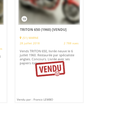
19
TRITON 650 (1960)
[VENDU]
(51) MARNE
28 juillet 2018
2 788 vues
es
Vends TRITON 650, livrée neuve le 6
juillet 1960. Restaurée par spécialiste
N
anglais. Concours. Livrée avec ses
papiers italiens.
Vendu par : Franco LEMBO