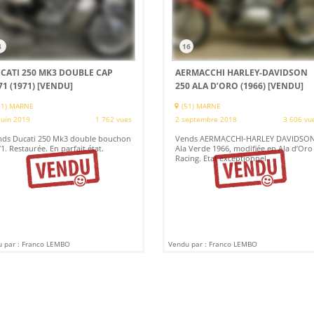
4
16
CATI 250 MK3 DOUBLE CAP
AERMACCHI HARLEY-DAVIDSON
71 (1971)
[VENDU]
250 ALA D’ORO (1966)
[VENDU]
51) MARNE
(51) MARNE
juin 2019
1 762 vues
2 septembre 2018
3 606 vu
nds Ducati 250 Mk3 double bouchon
Vends AERMACCHI-HARLEY DAVIDSO
1. Restaurée. En parfait état.
Ala Verde 1966, modifiée en Ala d’Oro
Racing. Etat exceptionnel.
 par : Franco LEMBO
Vendu par : Franco LEMBO