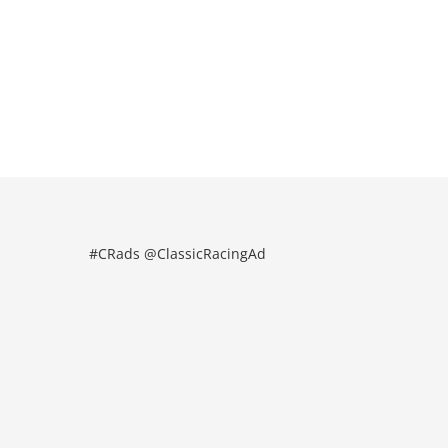
#CRads @ClassicRacingAd