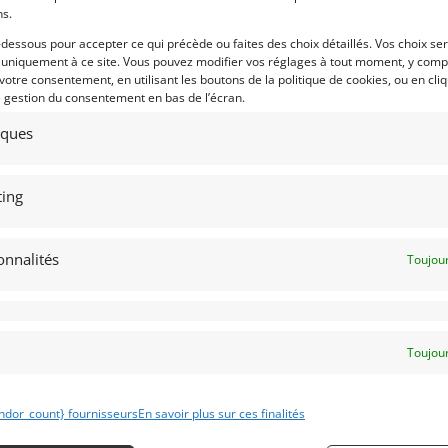
ns.
0
9
-dessous pour accepter ce qui précède ou faites des choix détaillés. Vos choix se
MAHA YZF 750 SP USINE (1994)
MOTO GUZZI 1000 DAYTONA
 uniquement à ce site. Vous pouvez modifier vos réglages à tout moment, y compr
ENDU]
(1991)
[VENDU]
 votre consentement, en utilisant les boutons de la politique de cookies, ou en cli
e gestion du consentement en bas de l’écran.
51) MARNE
REIMS (FRANCE)
juin 2019
4 705 vues
21 juin 2019
2 198 vu
tiques
aha YZF 750 SP Usine 1994.
Moto Guzzi 1000 Daytona. 1991.
torieuse du Bol d'Or 1994 avec
Seulement 7944 Kms !
ron / Sarron / Nagaï. Ex collection
 Olivier.
ing
onnalités
Toujour
 par : Franco LEMBO
Vendu par : Franco LEMBO
Toujour
ndor_count} fournisseurs
En savoir plus sur ces finalités