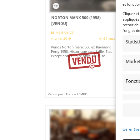
et fonctio
12
1
Cliquez ci
NORTON MANX 500 (1958)
YA
appliqués
[VENDU]
[V
retrait de
l’onglet d
REIMS (FRANCE)
(
4 juillet 2019
4 457 vues
21 
Statis
Vends Norton manx 500 ex Raymond
Yam
Petty 1958. Historique sans faille. Etat
Vic
exceptionnel. Faire offre sérieuse.
Sar
JC.
Market
Foncti
Vendu par : Franco LEMBO
Vendu
Gérer {ve