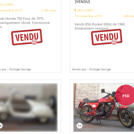
[VENDU]
45) LOIRET
novembre 2019
3 186 vues
(45) LOIRET
12 novembre 2019
500 vu
ds Honda 750 Four de 1975.
aniquement révisé. Fonctionne
Vends BSA Rocket 650cc de 1960.
n.
Entièrement restauré.
 par : Vintage-Garage
Vendu par : Vintage-Garage
PSD
3
11