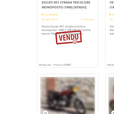
DUCATI 851 STRADA TRICOLORE
VE
MONOPOSTO (1988)
[VENDU]
(1
(51) MARNE
(
28 août 2019
1 139 vues
28 
Vends Ducati 851 strada tricolore
Ven
monoposto 1988.2 398 KM !!! Comme
Res
neuve. Révisée. Papiers italiens.
ita
Vendu par : Franco LEMBO
Vendu
11