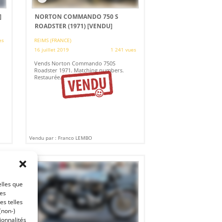
]
NORTON COMMANDO 750 S
ROADSTER (1971)
[VENDU]
es
REIMS (FRANCE)
16 juillet 2019
1 241 vues
Vends Norton Commando 750S
Roadster 1971. Matching numbers.
Restaurée.
Vendu par : Franco LEMBO
elles que
ces
es telles
(non-)
ionnalités