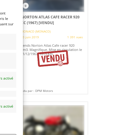
9
ront
NORTON ATLAS CAFE RACER 920
is le
CC (1967)
[VENDU]
quant sur
MONACO (MONACO)
es
20 juin 2019
1 391 vues
Vends Norton Atlas Cafe racer 920
Cm3. Magnifique. Mise en circulation le
31/12/1967. 1013 Km.
s activé
Vendu par : DPM Motors
s activé