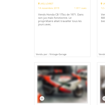
(45) LOIRET
(
14 novembre 2019
1 811 vues
12 
Vends Honda CB 175cc de 1971. Dans
Ven
son jus mais fonctionne. Le
Méc
propriétaire allait travailler tous les
bie
jours avec.
Vendu par : Vintage-Garage
Vendu
11
1