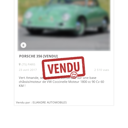
6
PORSCHE 356
[VENDU]
(75) PARIS
23 avril 2017
2 510 vues
Vert Amande, sellerie fauve Construite sur une base
châssis/moteur de VW Coccinelle Moteur 1800 cc 90 Cv 60
KM !
Vendu par : ELIANDRE AUTOMOBILES