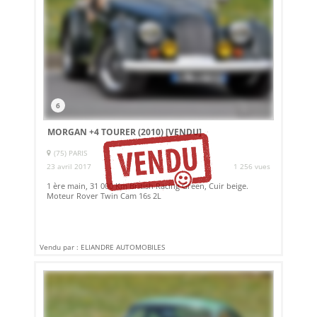
6
MORGAN +4 TOURER (2010)
[VENDU]
(75) PARIS
23 avril 2017
1 256 vues
1 ère main, 31 000 Km British Racing Green, Cuir beige.
Moteur Rover Twin Cam 16s 2L
Vendu par : ELIANDRE AUTOMOBILES