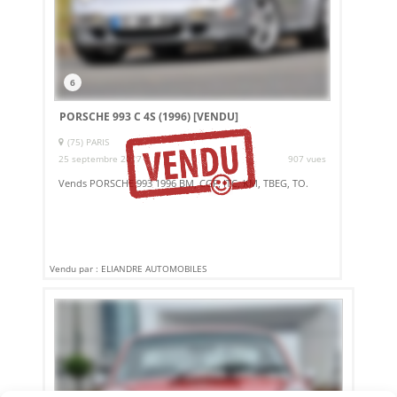
6
PORSCHE 993 C 4S (1996)
[VENDU]
(75) PARIS
25 septembre 2017
907 vues
Vends PORSCHE 993 1996 BM, CGF, ITC, KM, TBEG, TO.
Vendu par : ELIANDRE AUTOMOBILES