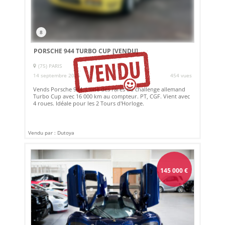
8
PORSCHE 944 TURBO CUP
[VENDU]
(75) PARIS
14 septembre 2025
454 vues
Vends Porsche 944. L'une des rares du challenge allemand
Turbo Cup avec 16 000 km au compteur. PT, CGF. Vient avec
4 roues. Idéale pour les 2 Tours d'Horloge.
Vendu par : Dutoya
145 000
€