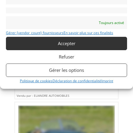
Toujours activé
Gérer {vendor_count} fournisseurs
En savoir plus sur ces finalités
5
Accepter
JAGUAR XJS CABRIOLET 4.0 (1995)
[VENDU]
Refuser
(75) PARIS
23 avril 2017
1 370 vues
Gérer les options
V8 4.L. Import US, jantes 17", radars de recul, sièges
électriques à mémoire, boîte automatique, très bel état
Politique de cookies
Déclaration de confidentialité
Imprint
Vendu par : ELIANDRE AUTOMOBILES