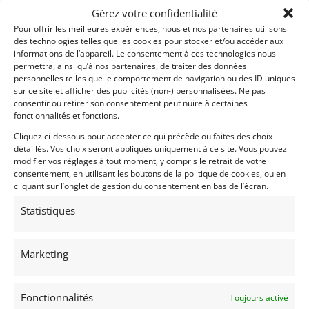
Gérez votre confidentialité
Pour offrir les meilleures expériences, nous et nos partenaires utilisons
des technologies telles que les cookies pour stocker et/ou accéder aux
informations de l’appareil. Le consentement à ces technologies nous
permettra, ainsi qu’à nos partenaires, de traiter des données
personnelles telles que le comportement de navigation ou des ID uniques
8
sur ce site et afficher des publicités (non-) personnalisées. Ne pas
consentir ou retirer son consentement peut nuire à certaines
PORSCHE 911 T 2,0 (1968)
[VENDU]
fonctionnalités et fonctions.
(75) PARIS
Cliquez ci-dessous pour accepter ce qui précède ou faites des choix
25 septembre 2017
626 vues
détaillés. Vos choix seront appliqués uniquement à ce site. Vous pouvez
Superbe exemplaire de 911 T avec certificat d'authenticité
modifier vos réglages à tout moment, y compris le retrait de votre
Porsche "matching number".
consentement, en utilisant les boutons de la politique de cookies, ou en
cliquant sur l’onglet de gestion du consentement en bas de l’écran.
Statistiques
Vendu par : ELIANDRE AUTOMOBILES
Marketing
Fonctionnalités
Toujours activé