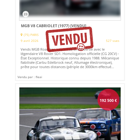
23
MGB V8 CABRIOLET (1977)
[VENDU]
(75) PARIS
9 avril 2026
527 vues
Vends MGB Roadster, restaurée et convertie avec le
légendaire V8 Rover SD1. Homologation officielle (CG 20CV) -
État Exceptionnel. Historique connu depuis 1988. Mécanique
fiabilisée (Carbu Edelbrock neuf, Allumage électronique),
prête pour toutes distances (périple de 3000km effectué...
Vendu par : fleai
192 500
€