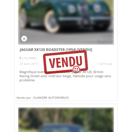
6
JAGUAR XK120 ROADSTER (1954)
[VENDU]
(75) PARIS
23 avril 2017
1 229 vues
Magnifique exemplaire de toaster Jaguar XK120, British
Racing Green avec intérieur beige, fiablisée pour usage sans
problème.
Vendu par : ELIANDRE AUTOMOBILES